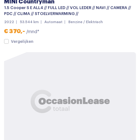
MINI Countryman
Centrale deurvergrendeling met afstandsbediening
1.5 Cooper S E ALL4 // FULL LED // VOL LEDER // NAVI // CAMERA //
PDC // CLIMA // STOELVERWARMING //
Dakrails
2022
53.544 km
Automaat
Benzine / Elektrisch
Dakspoiler
€ 370,-
/mnd*
Dimlichten automatisch
Vergelijken
Elektronische remkrachtverdeling
Getint glas
Keyless entry
keyless entry
Koplampen adaptief
LED achterlichten
LED dagrijverlichting
LED koplampen
led Koplampen