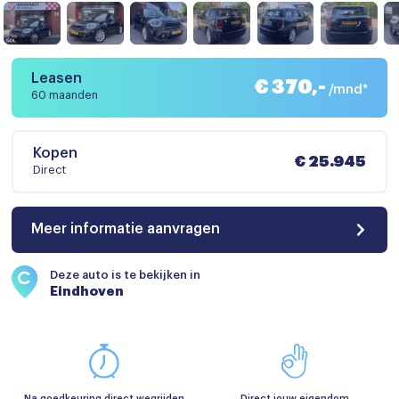
Leasen
€ 370,-
/mnd*
60 maanden
Kopen
€ 25.945
Direct
Meer informatie aanvragen
Deze auto is te bekijken in
Eindhoven
Na goedkeuring direct wegrijden
Direct jouw eigendom