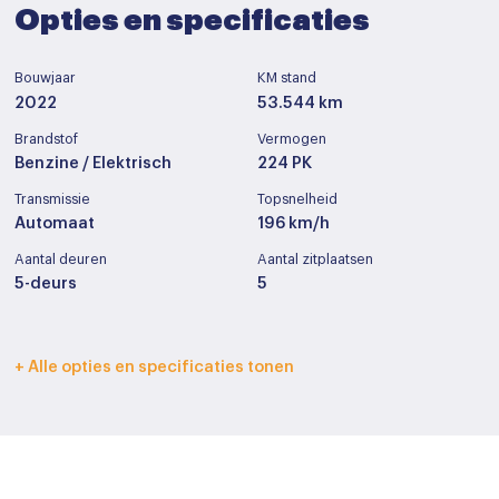
Opties en specificaties
Bouwjaar
KM stand
2022
53.544 km
Brandstof
Vermogen
Benzine / Elektrisch
224 PK
Transmissie
Topsnelheid
Automaat
196 km/h
Aantal deuren
Aantal zitplaatsen
5-deurs
5
Interieurkleur
Bekleding
+ Alle opties en specificaties tonen
Zwart
Leder
Cilinderinhoud
Tankinhoud
1499 cc
36
Basiskleur
Laksoort