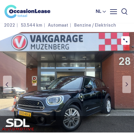
Terug
Nieuws en tips
NL
MINI Countryman
Over ons
2022
53.544 km
Automaat
Benzine / Elektrisch