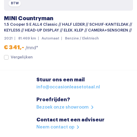
BTW
Lichtmetalen velgen
MINI Countryman
Lichtmetalen velgen
1.5 Cooper S E ALL4 Classic // HALF LEDER // SCHUIF-KANTELDAK //
KEYLESS // HEAD-UP DISPLAY // ELEK. KLEP // CAMERA+SENSOREN //
Lichtmetalen velgen 17"
2021
81.469 km
Automaat
Benzine / Elektrisch
Lichtmetalen velgen 18"
€ 341,-
/mnd*
Metaalkleur
Vergelijken
Mistlampen
Mistlampen voor
Stuur ons een mail
Parkeersensor achter
info@occasionleasetotaal.nl
Parkeersensoren
Proefrijden?
Bezoek onze showroom
parkeersensoren achter
verwarmde zijspiegels
Contact met een adviseur
Neem contact op
Achteruitrijcamera