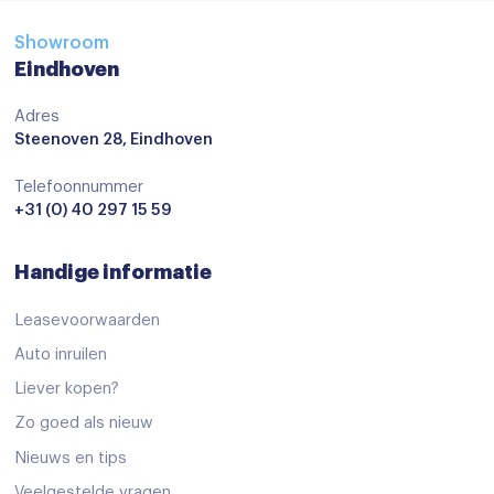
Achteruitrijd camera
Showroom
Audio installatie
Eindhoven
Audio installatie
Adres
Aux en USB Aansluiting
Steenoven 28, Eindhoven
Bluetooth telefoonvoorbereiding
Telefoonnummer
Bluetooth telefoonvoorbereiding
+31 (0) 40 297 15 59
MP3 aansluiting
Handige informatie
Multimedia-voorbereiding
Leasevoorwaarden
Multimedia systeem
Auto inruilen
Navigatie
Liever kopen?
Navigatiesysteem
Zo goed als nieuw
Navigatiesysteem full map
Nieuws en tips
Navigatie voorbereiding
Veelgestelde vragen