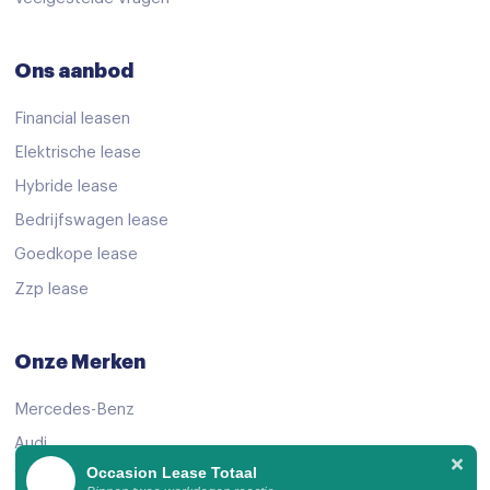
Radio
Spraakbediening
Ons aanbod
Stuurwiel multifunctioneel
Financial leasen
12Volt aansluiting
Elektrische lease
Achterbank in delen neerklapbaar
Hybride lease
Bedrijfswagen lease
Airco
Goedkope lease
Airco (automatisch)
Zzp lease
Armsteun
Armsteun achter
Onze Merken
Armsteun voor
Mercedes-Benz
Bagage-afdekhoes
Audi
Bestuurdersstoel in hoogte verstelbaar
Occasion Lease Totaal
Volkswagen