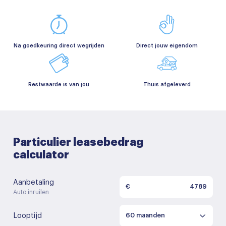
Na goedkeuring direct wegrijden
Direct jouw eigendom
Restwaarde is van jou
Thuis afgeleverd
Particulier leasebedrag
calculator
Aanbetaling
€
Auto inruilen
Looptijd