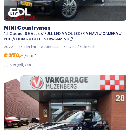
Dakspoiler
Dimlichten automatisch
BTW
Elek. bedienbare achterklep
MINI Countryman
Elektronische remkrachtverdeling
1.5 Cooper S E ALL4 // FULL LED // VOL LEDER // NAVI // CAMERA //
PDC // CLIMA // STOELVERWARMING //
Getint glas
2022
53.544 km
Automaat
Benzine / Elektrisch
Grootlichtassistent
€ 370,-
/mnd*
Grootlichtassistent
Vergelijken
keyless entry
LED achterlichten
LED koplampen
Lichtmetalen velgen
Lichtmetalen velgen 18"
Parkeersensor achter