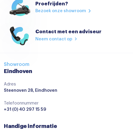
Proefrijden?
Navigatiesysteem
Bezoek onze showroom
Achterbank in delen neerklapbaar
Airco
Contact met een adviseur
Neem contact op
Airco met elektronische regeling
Armsteun
Boordcomputer
Showroom
Eindhoven
Climate control
Comfortstoel(en)
Adres
Steenoven 28, Eindhoven
Cruise control
Telefoonnummer
Cruisecontrol
+31 (0) 40 297 15 59
Head-up Display
Keyless start
Handige informatie