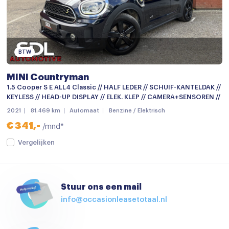
Parkeersensor achter
Parkeersensoren
Achteruitrijcamera
BTW
Apple carplay
MINI Countryman
Audio-navigatie full map
1.5 Cooper S E ALL4 Classic // HALF LEDER // SCHUIF-KANTELDAK //
KEYLESS // HEAD-UP DISPLAY // ELEK. KLEP // CAMERA+SENSOREN //
Audio-navigatie full map
2021
81.469 km
Automaat
Benzine / Elektrisch
Bluetooth telefoonvoorbereiding
€ 341,-
/mnd*
Head-up display
Vergelijken
Head-up display
Multimedia-voorbereiding
Stuur ons een mail
Multimedia systeem
info@occasionleasetotaal.nl
Navigatie
Navigatiesysteem