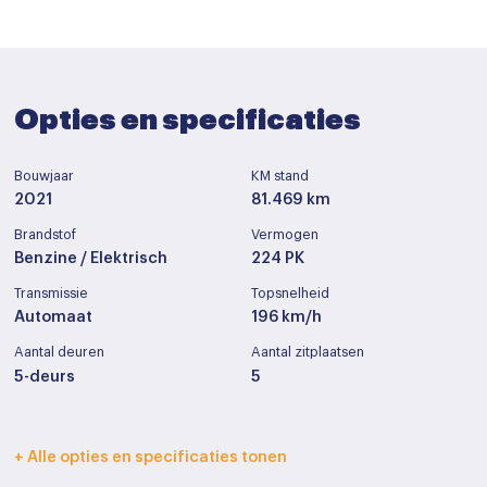
Opties en specificaties
Bouwjaar
KM stand
2021
81.469 km
Brandstof
Vermogen
Benzine / Elektrisch
224 PK
Transmissie
Topsnelheid
Automaat
196 km/h
Aantal deuren
Aantal zitplaatsen
5-deurs
5
Interieurkleur
Bekleding
+ Alle opties en specificaties tonen
Donker grijs
Half leder / stof