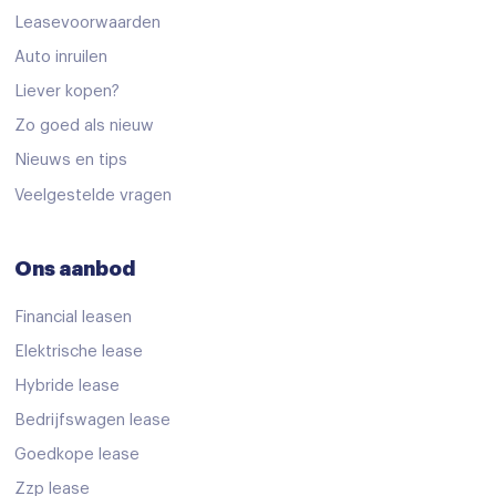
keyless start
Leasevoorwaarden
Multi-functioneel stuurwiel
Auto inruilen
Regensensor
Liever kopen?
Zo goed als nieuw
Sportstuur
Nieuws en tips
Stuurbekrachtiging
Veelgestelde vragen
Achteruitrijcamera
Achteruitrijcamera
Ons aanbod
Airbag(s) hoofd voor
Financial leasen
Airbag(s) side voor
Elektrische lease
Airbag bestuurder
Hybride lease
Airbag passagier
Bedrijfswagen lease
Alarm klasse 1(startblokkering)
Goedkope lease
Anti Blokkeer Systeem
Zzp lease