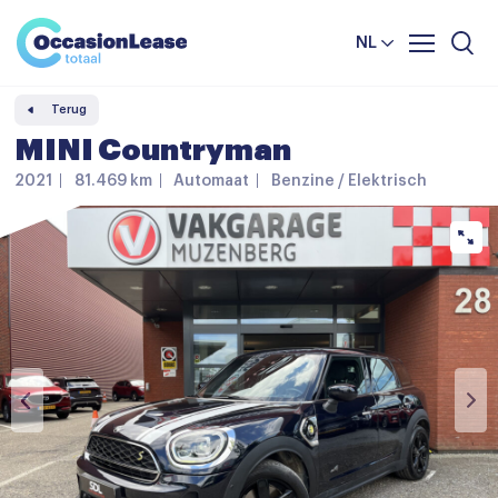
Leasevoorwaarden
Vergelijker
NL
Veelgestelde vragen
Terug
Nieuws en tips
MINI Countryman
Over ons
2021
81.469 km
Automaat
Benzine / Elektrisch