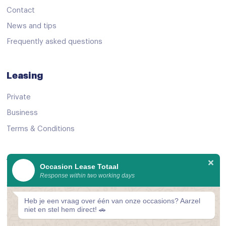
Navigatiesysteem
Contact
Navigatiesysteem full map
News and tips
Navigatie voorbereiding
Frequently asked questions
Radio
Leasing
Spraakbediening
Stuurwiel multifunctioneel
Private
Business
12Volt aansluiting
Terms & Conditions
Achterbank in delen neerklapbaar
Airco
View Offer
Occasion Lease Totaal
Airco (automatisch)
Response within two working days
See all cars
Armsteun
Good as new
Heb je een vraag over één van onze occasions? Aarzel
Armsteun achter
niet en stel hem direct! 🚗
Comparator
Armsteun voor