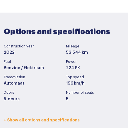
Options and specifications
Construction year
Mileage
2022
53.544 km
Fuel
Power
Benzine / Elektrisch
224 PK
Transmission
Top speed
Automaat
196 km/h
Doors
Number of seats
5-deurs
5
Interior color
Upholstery
+ Show all options and specifications
Zwart
Leder