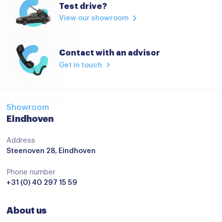
Test drive?
verwarmde zijspiegels
View our showroom
Achteruitrijcamera
Achteruitrijd camera
Contact with an advisor
Get in touch
Audio installatie
Audio installatie
Aux en USB Aansluiting
Showroom
Eindhoven
Bluetooth telefoonvoorbereiding
Bluetooth telefoonvoorbereiding
Address
Steenoven 28, Eindhoven
MP3 aansluiting
Phone number
Multimedia-voorbereiding
+31 (0) 40 297 15 59
Multimedia systeem
Navigatie
About us