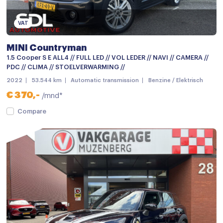
Buitenspiegels verwarmbaar
Bumpers in carrosseriekleur
VAT
Centrale deurvergrendeling
MINI Countryman
Centrale deurvergrendeling met afstandsbediening
1.5 Cooper S E ALL4 // FULL LED // VOL LEDER // NAVI // CAMERA //
PDC // CLIMA // STOELVERWARMING //
Dakrails
2022
53.544 km
Automatic transmission
Benzine / Elektrisch
Dakspoiler
€ 370,-
/mnd*
Dimlichten automatisch
Compare
Elektronische remkrachtverdeling
Getint glas
Keyless entry
keyless entry
Koplampen adaptief
LED achterlichten