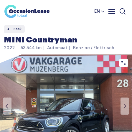
Business
News and tips
Comparator
EN
Frequently asked questions
Back
About us
MINI Countryman
2022
53.544 km
Automaat
Benzine / Elektrisch