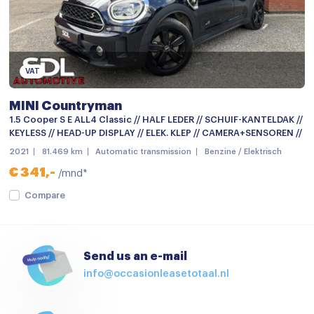
LED dagrijverlichting
LED koplampen
led Koplampen
VAT
Lichtmetalen velgen
MINI Countryman
Lichtmetalen velgen
1.5 Cooper S E ALL4 Classic // HALF LEDER // SCHUIF-KANTELDAK //
KEYLESS // HEAD-UP DISPLAY // ELEK. KLEP // CAMERA+SENSOREN //
Lichtmetalen velgen 17"
2021
81.469 km
Automatic transmission
Benzine / Elektrisch
Lichtmetalen velgen 18"
€ 341,-
/mnd*
Metaalkleur
Compare
Mistlampen
Mistlampen voor
Send us an e-mail
Parkeersensor achter
info@occasionleasetotaal.nl
Parkeersensoren
parkeersensoren achter