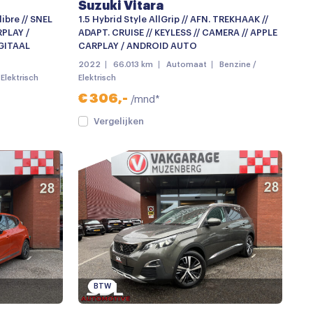
Suzuki Vitara
ibre // SNEL
1.5 Hybrid Style AllGrip // AFN. TREKHAAK //
RPLAY /
ADAPT. CRUISE // KEYLESS // CAMERA // APPLE
GITAAL
CARPLAY / ANDROID AUTO
2022
66.013 km
Automaat
Benzine /
Elektrisch
Elektrisch
€ 306,-
/mnd*
Vergelijken
BTW