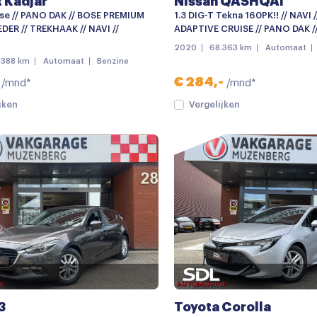
 Kadjar
Nissan QASHQAI
se // PANO DAK // BOSE PREMIUM
1.3 DIG-T Tekna 160PK!! // NAVI 
EDER // TREKHAAK // NAVI //
ADAPTIVE CRUISE // PANO DAK /
2020
68.363 km
Automaat
.388 km
Automaat
Benzine
€ 284,-
/mnd*
/mnd*
jken
Vergelijken
3
Toyota Corolla