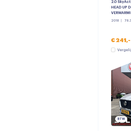
2.0 SkyAct
HEAD UP DI
VERWARMIN
2018
78.
€ 241,-
Vergeli
BTW