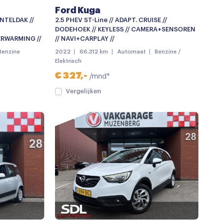
Ford Kuga
ANTELDAK //
2.5 PHEV ST-Line // ADAPT. CRUISE //
DODEHOEK // KEYLESS // CAMERA+SENSOREN
RWARMING //
// NAVI+CARPLAY //
Benzine
2022
66.312 km
Automaat
Benzine /
Elektrisch
€ 327,-
/mnd*
Vergelijken