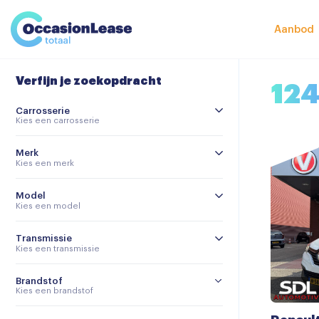
Leasevoorwaarden
Vergelijker
Aanbod
Veelgestelde vragen
Verfijn je zoekopdracht
Nieuws en tips
12
Carrosserie
Over ons
Kies een carrosserie
Merk
Kies een merk
Model
Kies een model
Transmissie
Kies een transmissie
Brandstof
Kies een brandstof