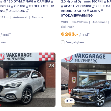
iv-G 120 GT-M // NAVI // CAMERA //
2.0 Hybrid Dynamic 180PK!! // N
SPLAY // CRUISE // STOEL + STUUR
// ADAPTIVE CRUISE // APPLE C
G // DAB RADIO //
ANDROID AUTO // CLIMA //
STOELVERWARMING
312 km
Automaat
Benzine
2019
95.202 km
Automaat
Elektrisch
€ 263,-
/mnd*
/mnd*
jken
Vergelijken
BTW