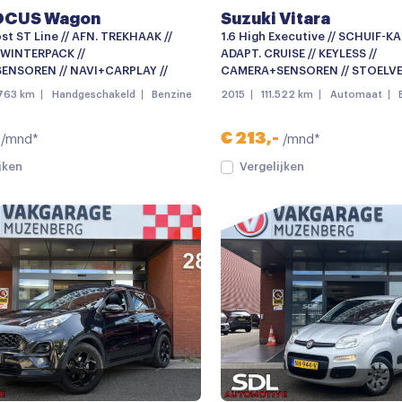
OCUS Wagon
Suzuki Vitara
st ST Line // AFN. TREKHAAK //
1.6 High Executive // SCHUIF-K
 WINTERPACK //
ADAPT. CRUISE // KEYLESS //
NSOREN // NAVI+CARPLAY //
CAMERA+SENSOREN // STOELVE
.763 km
Handgeschakeld
Benzine
2015
111.522 km
Automaat
€ 213,-
/mnd*
/mnd*
jken
Vergelijken