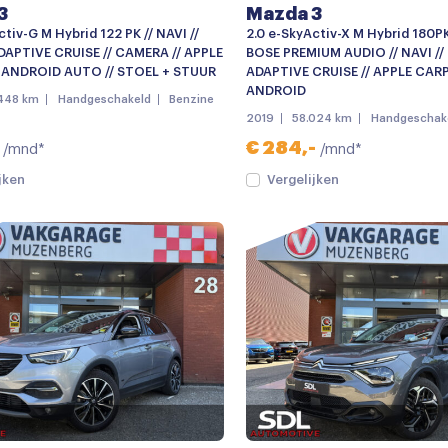
3
Mazda 3
tiv-G M Hybrid 122 PK // NAVI //
2.0 e-SkyActiv-X M Hybrid 180PK
DAPTIVE CRUISE // CAMERA // APPLE
BOSE PREMIUM AUDIO // NAVI //
 ANDROID AUTO // STOEL + STUUR
ADAPTIVE CRUISE // APPLE CARP
ANDROID
448 km
Handgeschakeld
Benzine
2019
58.024 km
Handgeschak
€ 284,-
/mnd*
/mnd*
jken
Vergelijken