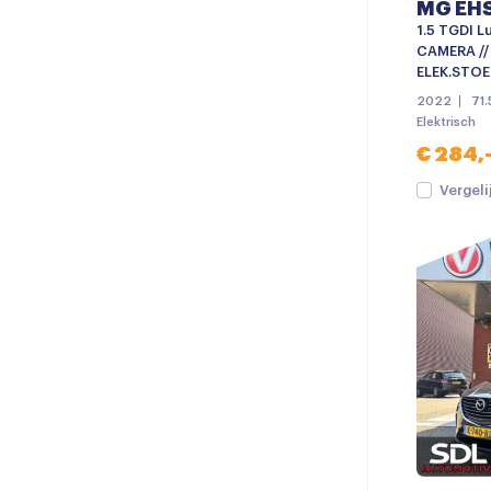
MG EH
1.5 TGDI L
CAMERA // 
ELEK.STOE
2022
71
Elektrisch
€ 284,
Vergeli