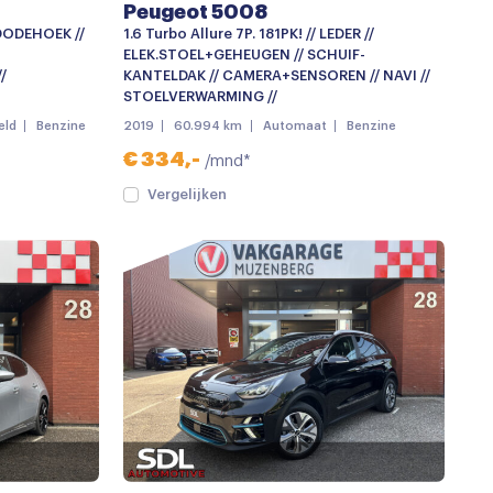
Peugeot 5008
 DODEHOEK //
1.6 Turbo Allure 7P. 181PK! // LEDER //
ELEK.STOEL+GEHEUGEN // SCHUIF-
/
KANTELDAK // CAMERA+SENSOREN // NAVI //
STOELVERWARMING //
eld
Benzine
2019
60.994 km
Automaat
Benzine
€ 334,-
/mnd*
Vergelijken