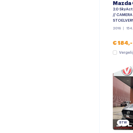
Mazda 
2.0 SkyAct
// CAMERA /
STOELVER
2016
154
€ 184,-
Vergeli
BTW