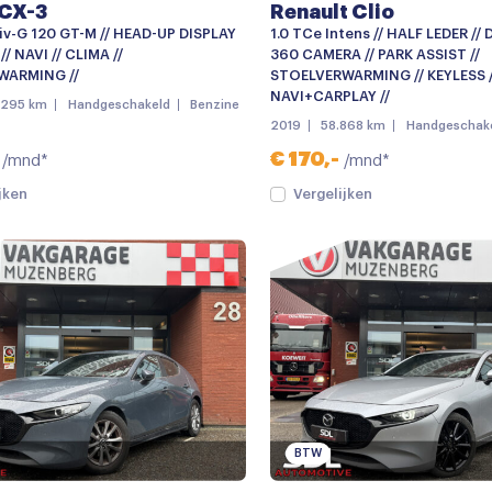
CX-3
Renault Clio
iv-G 120 GT-M // HEAD-UP DISPLAY
1.0 TCe Intens // HALF LEDER //
/ NAVI // CLIMA //
360 CAMERA // PARK ASSIST //
WARMING //
STOELVERWARMING // KEYLESS /
NAVI+CARPLAY //
.295 km
Handgeschakeld
Benzine
2019
58.868 km
Handgeschak
€ 170,-
/mnd*
/mnd*
jken
Vergelijken
BTW