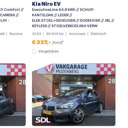
Kia Niro EV
!! Comfort //
ExecutiveLine 64.8 kWh // SCHUIF-
 CAMERA //
KANTELDAK // LEDER //
LAY -
ELEK.STOEL+GEHEUGEN // DODEHOEK // JBL //
KEYLESS // STOELVERKOELING-VERW
eld
Benzine
2022
96.534 km
Automaat
Elektrisch
€ 327,-
/mnd*
Vergelijken