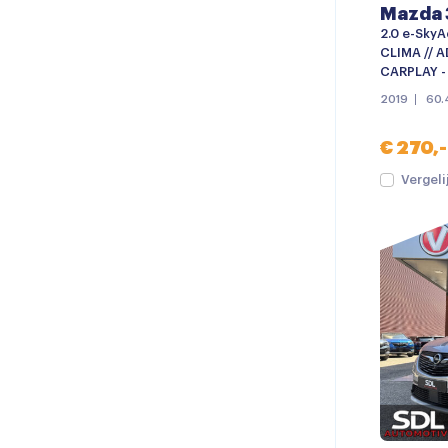
Mazda 
2.0 e-SkyAc
CLIMA // A
CARPLAY -
2019
60.
€ 270,-
Vergeli