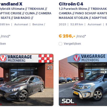
randland X
Citroën C4
Hybrid4 Ultimate // TREKHAAK //
1.2 Puretech Shine // TREKHAAK /
APTIVE CRUISE // CLIMA // CAMERA
CAMERA // PANO SCHUIF-KANTE
SEATS // DAB RADIO //
MASSAGE STOELEN // ADAPTIVE 
.695 km
Automaat
Benzine /
2023
52.811 km
Automaat
€ 256,-
/mnd*
/mnd*
jken
Vergelijken