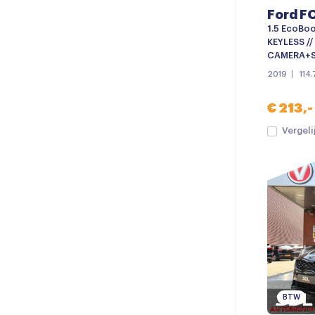
Ford F
1.5 EcoBoo
KEYLESS //
CAMERA+SE
2019
114
€ 213,-
Vergeli
BTW