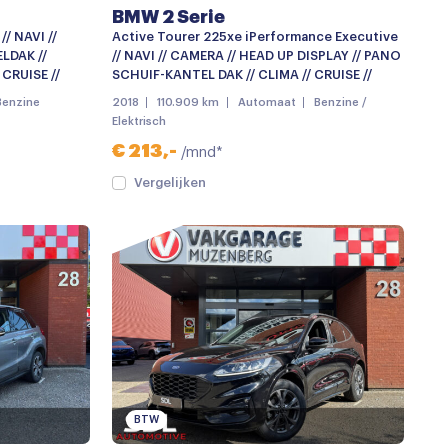
BMW 2 Serie
/ NAVI //
Active Tourer 225xe iPerformance Executive
LDAK //
// NAVI // CAMERA // HEAD UP DISPLAY // PANO
CRUISE //
SCHUIF-KANTEL DAK // CLIMA // CRUISE //
Benzine
2018
110.909 km
Automaat
Benzine /
Elektrisch
€ 213,-
/mnd*
Vergelijken
BTW