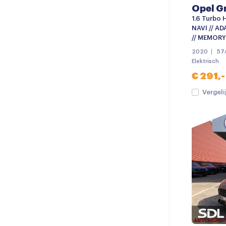
Opel G
1.6 Turbo 
NAVI // AD
// MEMORY 
2020
57
Elektrisch
€ 291,-
Vergeli