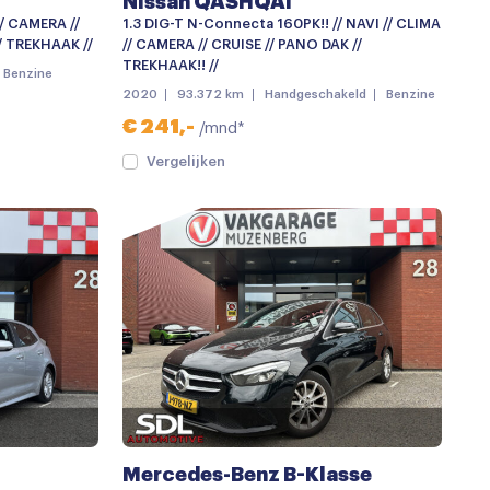
Nissan QASHQAI
// CAMERA //
1.3 DIG-T N-Connecta 160PK!! // NAVI // CLIMA
/ TREKHAAK //
// CAMERA // CRUISE // PANO DAK //
TREKHAAK!! //
Benzine
2020
93.372 km
Handgeschakeld
Benzine
€ 241,-
/mnd*
Vergelijken
Mercedes-Benz B-Klasse