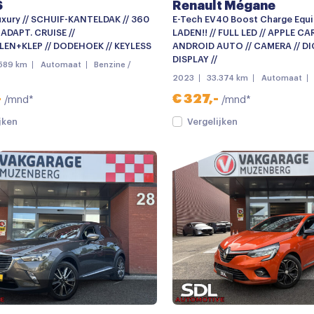
S
Renault Mégane
uxury // SCHUIF-KANTELDAK // 360
E-Tech EV40 Boost Charge Equil
ADAPT. CRUISE //
LADEN!! // FULL LED // APPLE CA
LEN+KLEP // DODEHOEK // KEYLESS
ANDROID AUTO // CAMERA // DI
DISPLAY //
.589 km
Automaat
Benzine /
2023
33.374 km
Automaat
-
€ 327,-
/mnd*
/mnd*
jken
Vergelijken