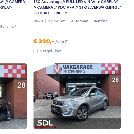
AVI // CAMERA
180 Advantage // FULL LED // NAVI + CARPLAY
ARPLAY-
// CAMERA // PDC V+A // STOELVERWARMING //
ELEK. KOFFERKLEP
2020
51.069 km
Automaat
Benzine
Benzine /
€ 320,-
/mnd*
Vergelijken