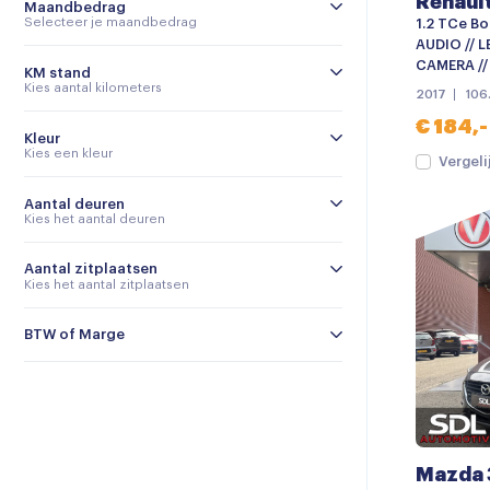
Renault
Maandbedrag
Selecteer je maandbedrag
1.2 TCe Bo
AUDIO // L
CAMERA //
KM stand
Kies aantal kilometers
2017
106
€ 184,-
Kleur
Kies een kleur
Vergeli
Aantal deuren
Kies het aantal deuren
Aantal zitplaatsen
Kies het aantal zitplaatsen
BTW of Marge
Mazda 