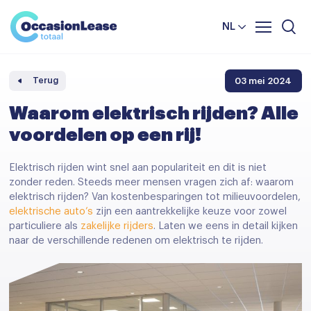
Leasevoorwaarden
Vergelijker
NL
Veelgestelde vragen
Nieuws en tips
03 mei 2024
Terug
Over ons
Waarom elektrisch rijden? Alle
voordelen op een rij!
Elektrisch rijden wint snel aan populariteit en dit is niet
zonder reden. Steeds meer mensen vragen zich af: waarom
elektrisch rijden? Van kostenbesparingen tot milieuvoordelen,
elektrische auto’s
zijn een aantrekkelijke keuze voor zowel
particuliere als
zakelijke rijders
. Laten we eens in detail kijken
naar de verschillende redenen om elektrisch te rijden.