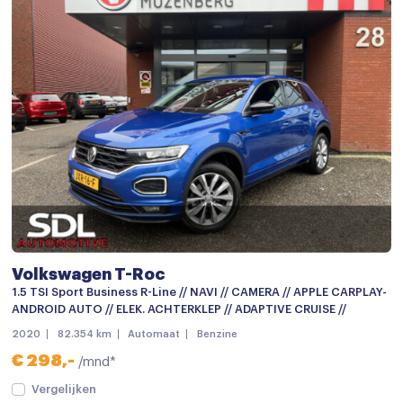
Volkswagen T-Roc
1.5 TSI Sport Business R-Line // NAVI // CAMERA // APPLE CARPLAY-
ANDROID AUTO // ELEK. ACHTERKLEP // ADAPTIVE CRUISE //
2020
82.354 km
Automaat
Benzine
€ 298,-
/mnd*
Vergelijken