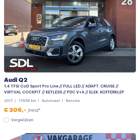
Audi Q2
1.4 TFSI CoD Sport Pro Line // FULL LED // ADAPT. CRUISE //
VIRTUAL COCKPIT // KEYLESS // PDC V+A // ELEK. KOFFERKLEP
2017
179.115 km
Automaat
Benzine
€ 206,-
/mnd*
Vergelijken