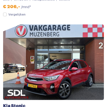
€ 206,-
/mnd*
Vergelijken
Kia Stonic