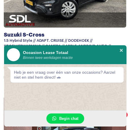
Suzuki S-Cross
1.5 Hybrid Style // ADAPT. CRUISE // DODEHOEK //
STOELVERWARMING // CAMERA // APPLE-ANDROID AUTO //
KEYLESS //
Occasion Lease Totaal
Binnen twee werkdagen reactie
2023
78.311 km
Automaat
Benzine / Elektrisch
€ 327,-
/mnd*
Heb je een vraag over één van onze occasions? Aarzel
niet en stel hem direct! 🚗
Vergelijken
1
Begin chat