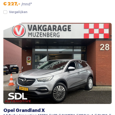
€ 227,-
/mnd*
Vergelijken
Opel Grandland X