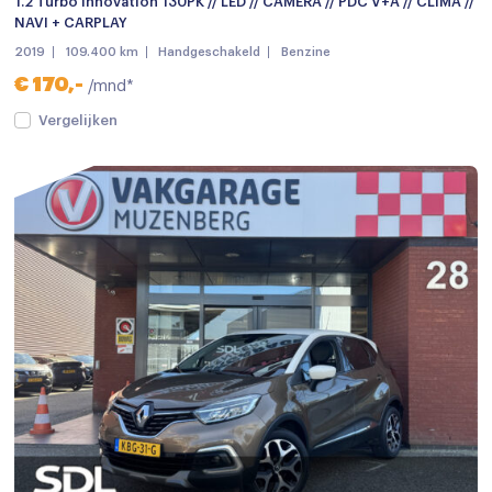
1.2 Turbo Innovation 130PK // LED // CAMERA // PDC V+A // CLIMA //
NAVI + CARPLAY
2019
109.400 km
Handgeschakeld
Benzine
€ 170,-
/mnd*
Vergelijken