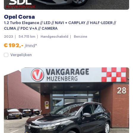
Opel Corsa
1.2 Turbo Elegance // LED // NAVI + CARPLAY // HALF-LEDER //
CLIMA // PDC V+A // CAMERA
2023
54.715 km
Handgeschakeld
Benzine
€ 192,-
/mnd*
Vergelijken