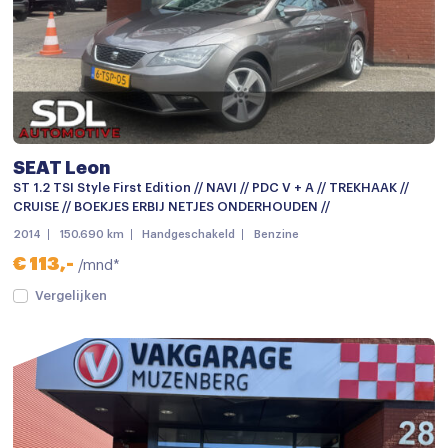
SEAT Leon
ST 1.2 TSI Style First Edition // NAVI // PDC V + A // TREKHAAK //
CRUISE // BOEKJES ERBIJ NETJES ONDERHOUDEN //
2014
150.690 km
Handgeschakeld
Benzine
€ 113,-
/mnd*
Vergelijken