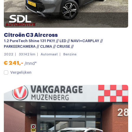
Citroën C3 Aircross
1.2 PureTech Shine 131 PK!!! // LED // NAVI+CARPLAY //
PARKEERCAMERA // CLIMA // CRUISE //
2022
33.142 km
Automaat
Benzine
€ 241,-
/mnd*
Vergelijken