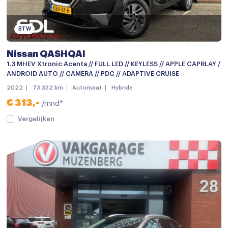
BTW
Nissan QASHQAI
1.3 MHEV Xtronic Acenta // FULL LED // KEYLESS // APPLE CAPRLAY /
ANDROID AUTO // CAMERA // PDC // ADAPTIVE CRUISE
2022
73.332 km
Automaat
Hybride
€ 313,-
/mnd*
Vergelijken