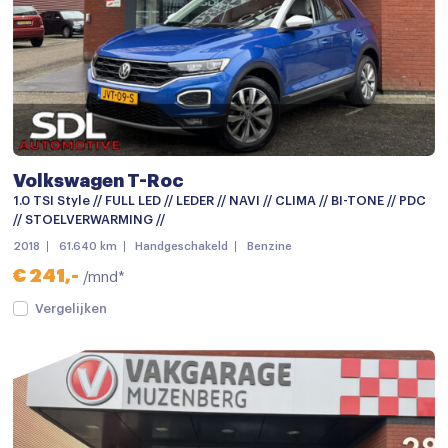
Volkswagen T-Roc
1.0 TSI Style // FULL LED // LEDER // NAVI // CLIMA // BI-TONE // PDC
// STOELVERWARMING //
2018
61.640 km
Handgeschakeld
Benzine
€ 241,-
/mnd*
Vergelijken