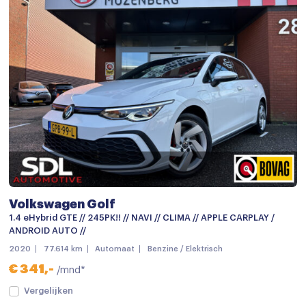
Volkswagen Golf
1.4 eHybrid GTE // 245PK!! // NAVI // CLIMA // APPLE CARPLAY /
ANDROID AUTO //
2020
77.614 km
Automaat
Benzine / Elektrisch
€ 341,-
/mnd*
Vergelijken