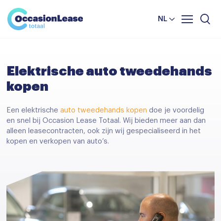
Leasevoorwaarden
Vergelijker
NL
Veelgestelde vragen
Nieuws en tips
Elektrische auto tweedehands
Over ons
kopen
Een elektrische
auto tweedehands kopen
doe je voordelig
en snel bij Occasion Lease Totaal. Wij bieden meer aan dan
alleen leasecontracten, ook zijn wij gespecialiseerd in het
kopen en verkopen van auto’s.