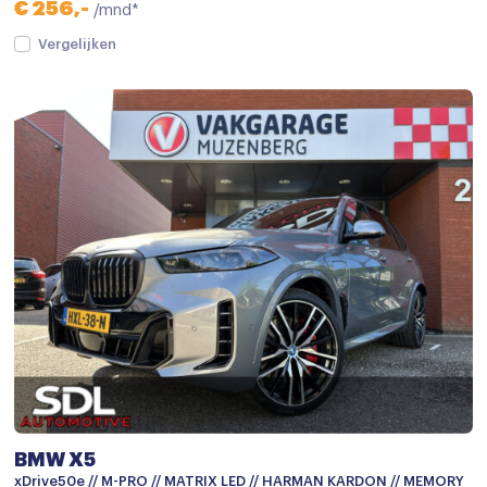
€ 256,-
/mnd*
Vergelijken
BMW X5
xDrive50e // M-PRO // MATRIX LED // HARMAN KARDON // MEMORY