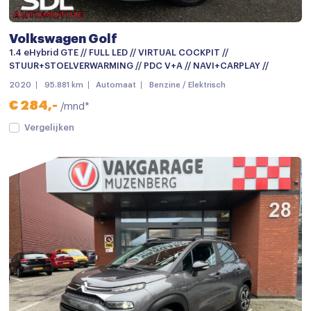
Volkswagen Golf
1.4 eHybrid GTE // FULL LED // VIRTUAL COCKPIT //
STUUR+STOELVERWARMING // PDC V+A // NAVI+CARPLAY //
2020
95.881 km
Automaat
Benzine / Elektrisch
€ 284,-
/mnd*
Vergelijken