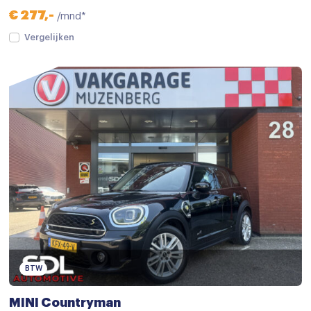
€ 277,-
/mnd*
Vergelijken
BTW
MINI Countryman