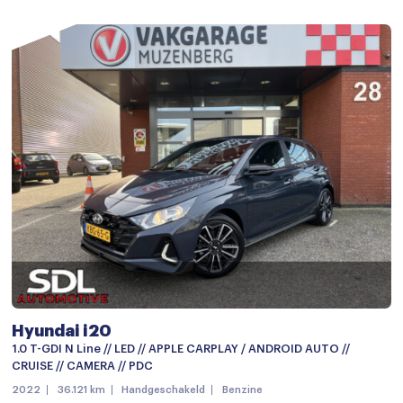
Hyundai i20
1.0 T-GDI N Line // LED // APPLE CARPLAY / ANDROID AUTO //
CRUISE // CAMERA // PDC
2022
36.121 km
Handgeschakeld
Benzine