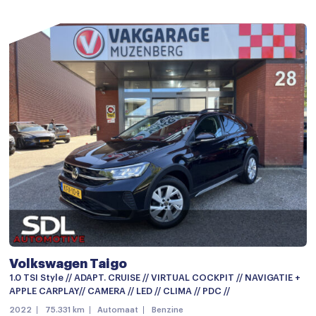
Volkswagen Taigo
1.0 TSI Style // ADAPT. CRUISE // VIRTUAL COCKPIT // NAVIGATIE +
APPLE CARPLAY// CAMERA // LED // CLIMA // PDC //
2022
75.331 km
Automaat
Benzine