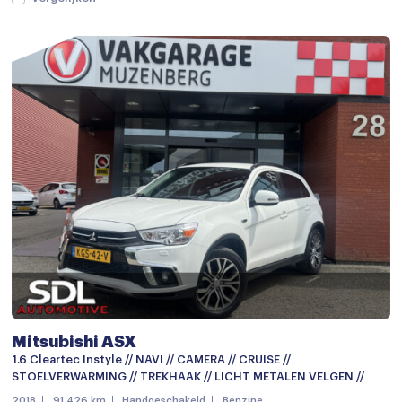
Mitsubishi ASX
1.6 Cleartec Instyle // NAVI // CAMERA // CRUISE //
STOELVERWARMING // TREKHAAK // LICHT METALEN VELGEN //
2018
91.426 km
Handgeschakeld
Benzine