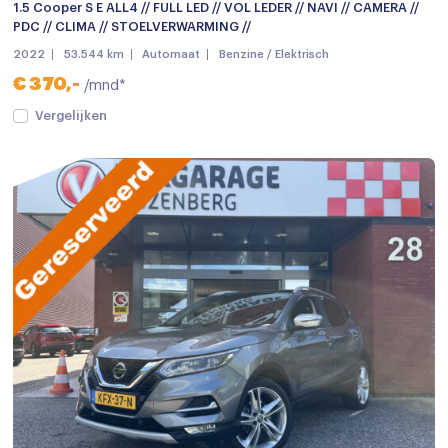
1.5 Cooper S E ALL4 // FULL LED // VOL LEDER // NAVI // CAMERA //
PDC // CLIMA // STOELVERWARMING //
2022
53.544 km
Automaat
Benzine / Elektrisch
€ 370,-
/mnd*
Vergelijken