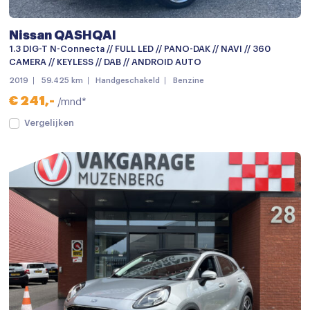
Nissan QASHQAI
1.3 DIG-T N-Connecta // FULL LED // PANO-DAK // NAVI // 360
CAMERA // KEYLESS // DAB // ANDROID AUTO
2019
59.425 km
Handgeschakeld
Benzine
€ 241,-
/mnd*
Vergelijken