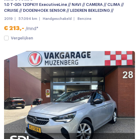
1.0 T-GDi 120PK!!! ExecutiveLine // NAVI // CAMERA // CLIMA //
CRUISE // DODENHOEK SENSOR // LEDEREN BEKLEDING //
2019
57.094 km
Handgeschakeld
Benzine
€ 213,-
/mnd*
Vergelijken