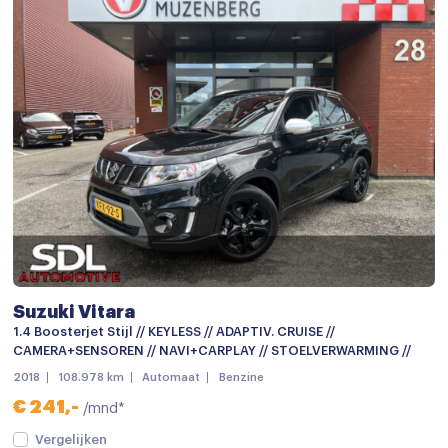
Suzuki Vitara
1.4 Boosterjet Stijl // KEYLESS // ADAPTIV. CRUISE //
CAMERA+SENSOREN // NAVI+CARPLAY // STOELVERWARMING //
2018
108.978 km
Automaat
Benzine
€ 241,-
/mnd*
Vergelijken