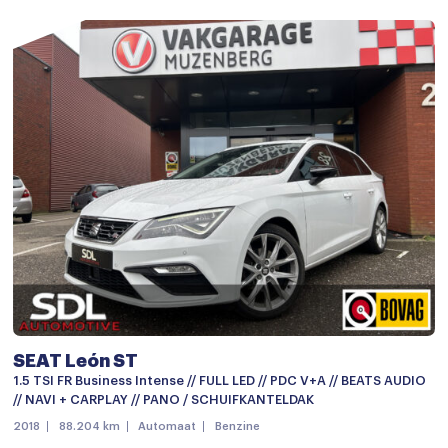
SEAT León ST
1.5 TSI FR Business Intense // FULL LED // PDC V+A // BEATS AUDIO
// NAVI + CARPLAY // PANO / SCHUIFKANTELDAK
2018
88.204 km
Automaat
Benzine