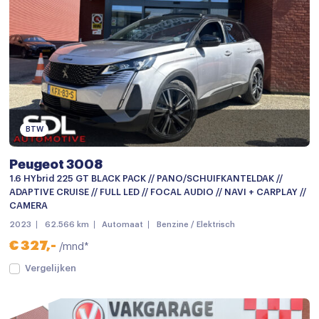
BTW
Peugeot 3008
1.6 HYbrid 225 GT BLACK PACK // PANO/SCHUIFKANTELDAK //
ADAPTIVE CRUISE // FULL LED // FOCAL AUDIO // NAVI + CARPLAY //
CAMERA
2023
62.566 km
Automaat
Benzine / Elektrisch
€ 327,-
/mnd*
Vergelijken