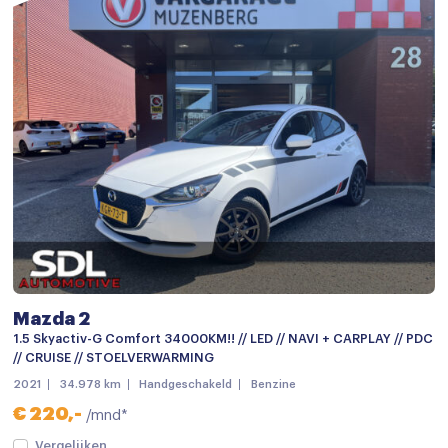
Mazda 2
1.5 Skyactiv-G Comfort 34000KM!! // LED // NAVI + CARPLAY // PDC
// CRUISE // STOELVERWARMING
2021
34.978 km
Handgeschakeld
Benzine
€ 220,-
/mnd*
Vergelijken