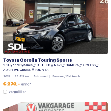
Toyota Corolla Touring Sports
1.8 Hybrid Dynamic // FULL LED // NAVI // CAMERA // KEYLESS //
ADAPTIVE CRUISE // PDC V+A
2019
82.413 km
Automaat
Benzine / Elektrisch
€ 270,-
/mnd*
Vergelijken