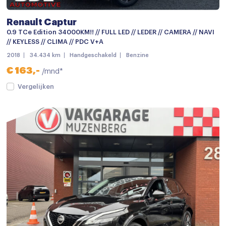
Renault Captur
0.9 TCe Edition 34000KM!! // FULL LED // LEDER // CAMERA // NAVI
// KEYLESS // CLIMA // PDC V+A
2018
34.434 km
Handgeschakeld
Benzine
€ 163,-
/mnd*
Vergelijken