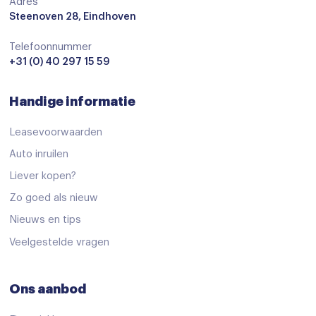
Hill hold functie
Adres
Steenoven 28, Eindhoven
Isofix bevestiging voor kinderzitjes
Telefoonnummer
Verkeersbord detectie
+31 (0) 40 297 15 59
Vermoeidheids herkenning
Handige informatie
airco automatisch
andere dakkleur
Leasevoorwaarden
Apple Carplay/Android Auto
Auto inruilen
Liever kopen?
Bluetooth
Zo goed als nieuw
Connected services
Nieuws en tips
Dab
Veelgestelde vragen
extra getint glas achter
kunstlederen/microvezel bekleding
Ons aanbod
kunstlederen/stof bekleding