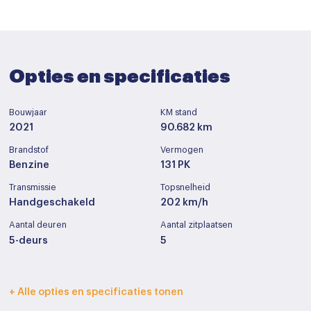
Opties en specificaties
Bouwjaar
KM stand
2021
90.682 km
Brandstof
Vermogen
Benzine
131 PK
Transmissie
Topsnelheid
Handgeschakeld
202 km/h
Aantal deuren
Aantal zitplaatsen
5-deurs
5
Interieurkleur
Bekleding
+ Alle opties en specificaties tonen
Zwart
Half leder / alcantara