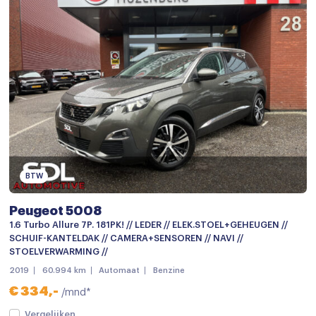
Elektrische ramen achter
Elektrische ramen voor
Keyless start
keyless start
Passagiersstoel in hoogte verstelbaar
Regensensor
Sportstoelen
BTW
Sportstuur
Stoelverwarming
Peugeot 5008
1.6 Turbo Allure 7P. 181PK! // LEDER // ELEK.STOEL+GEHEUGEN //
Voorstoelen verwarmd
SCHUIF-KANTELDAK // CAMERA+SENSOREN // NAVI //
STOELVERWARMING //
Achteruitrijcamera
2019
60.994 km
Automaat
Benzine
Airbag(s) hoofd achter
€ 334,-
/mnd*
Airbag(s) hoofd voor
Vergelijken