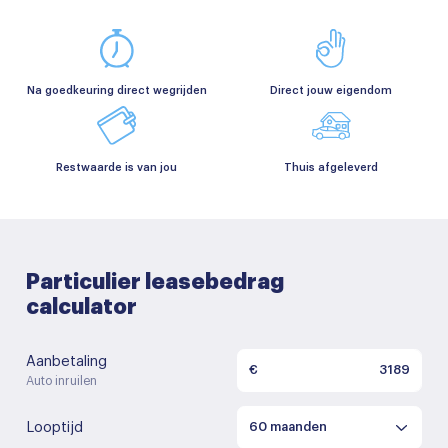
Na goedkeuring direct wegrijden
Direct jouw eigendom
Restwaarde is van jou
Thuis afgeleverd
Particulier leasebedrag
calculator
Aanbetaling
€
Auto inruilen
Looptijd