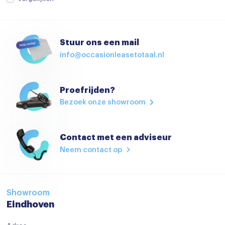
Airbag(s) side voor
Airbag bestuurder
Stuur ons een mail
Airbag passagier
info@occasionleasetotaal.nl
Alarm klasse 1(startblokkering)
Anti Blokkeer Systeem
Proefrijden?
Anti doorSlip Regeling
Bezoek onze showroom
Autonomous Emergency Braking
Bandenspanningscontrolesysteem
Contact met een adviseur
Neem contact op
bots waarschuwing systeem
Dodehoek detector
dodehoek herkenning
Showroom
Eindhoven
Elektronisch Stabiliteits Programma