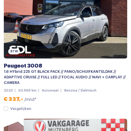
Radio
Spraakbediening
Stuurwiel multifunctioneel
Achterbank in delen neerklapbaar
Airco met elektronische regeling
BTW
Armsteun
Peugeot 3008
Armsteun voor
1.6 HYbrid 225 GT BLACK PACK // PANO/SCHUIFKANTELDAK //
ADAPTIVE CRUISE // FULL LED // FOCAL AUDIO // NAVI + CARPLAY //
Bestuurdersstoel in hoogte verstelbaar
CAMERA
2023
62.566 km
Automaat
Benzine / Elektrisch
Binnenspiegel automatisch dimmend
€ 327,-
/mnd*
Climate control
Vergelijken
Cruise control
Cruise control adaptief