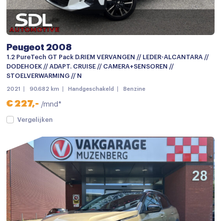
Dakrails
Dimlichten automatisch
Getint glas
Peugeot 2008
Grootlichtassistent
1.2 PureTech GT Pack D.RIEM VERVANGEN // LEDER-ALCANTARA //
DODEHOEK // ADAPT. CRUISE // CAMERA+SENSOREN //
Keyless entry
STOELVERWARMING // N
2021
90.682 km
Handgeschakeld
Benzine
keyless entry
€ 227,-
/mnd*
LED achterlichten
Vergelijken
LED dagrijverlichting
LED koplampen
Lichtmetalen velgen
Lichtmetalen velgen 18"
Mistlampen voor
Parkeer assistent