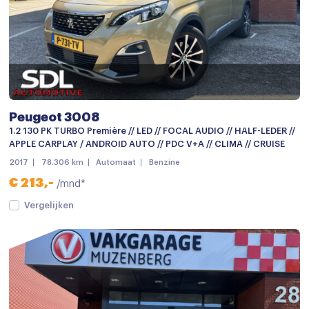
Parkeer assistent
Parkeersensor achter
Parkeersensor voor
Parkeersensor voor en achter
Achteruitrijcamera
Peugeot 3008
1.2 130 PK TURBO Première // LED // FOCAL AUDIO // HALF-LEDER //
Android auto
APPLE CARPLAY / ANDROID AUTO // PDC V+A // CLIMA // CRUISE
Apple carplay
2017
78.306 km
Automaat
Benzine
€ 213,-
/mnd*
Bluetooth telefoonvoorbereiding
Vergelijken
Multimedia-voorbereiding
Multimedia systeem
Navigatie
Navigatiesysteem full map
Navigatie voorbereiding