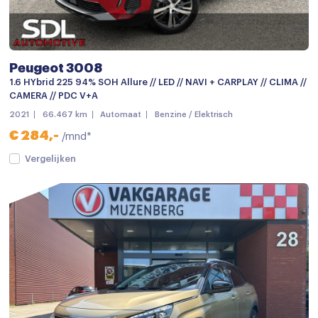
Centrale deurvergrendeling met afstandsbediening
Chroom delen exterieur
Dimlichten automatisch
Peugeot 3008
Elektronische remkrachtverdeling
1.6 HYbrid 225 94% SOH Allure // LED // NAVI + CARPLAY // CLIMA //
CAMERA // PDC V+A
Getint glas
2021
66.467 km
Automaat
Benzine / Elektrisch
LED dagrijverlichting
€ 284,-
/mnd*
Lichtmetalen velgen
Vergelijken
Lichtmetalen velgen 18"
Metaalkleur
Mistlampen voor
Parkeersensor achter
Parkeersensor voor
Parkeersensor voor en achter