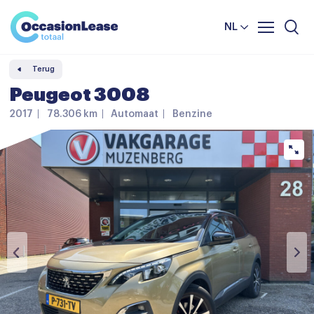
Leasevoorwaarden
Vergelijker
NL
Veelgestelde vragen
Terug
Nieuws en tips
Peugeot 3008
Over ons
2017
78.306 km
Automaat
Benzine