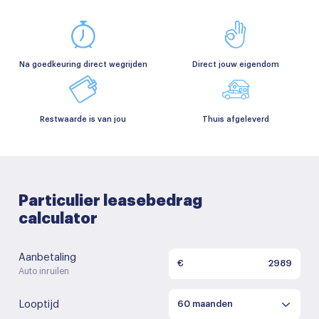
Na goedkeuring direct wegrijden
Direct jouw eigendom
Restwaarde is van jou
Thuis afgeleverd
Particulier leasebedrag
calculator
Aanbetaling
€
Auto inruilen
Looptijd