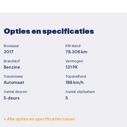
Opties en specificaties
Bouwjaar
KM stand
2017
78.306 km
Brandstof
Vermogen
Benzine
131 PK
Transmissie
Topsnelheid
Automaat
188 km/h
Aantal deuren
Aantal zitplaatsen
5-deurs
5
Interieurkleur
Bekleding
+ Alle opties en specificaties tonen
Licht grijs
Half leder / stof