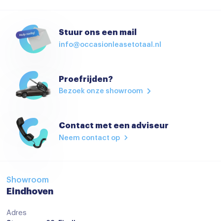
Anti doorSlip Regeling
Bandenspanningscontrolesysteem
Stuur ons een mail
info@occasionleasetotaal.nl
Brake Assist System
Elektronisch Stabiliteits Programma
Proefrijden?
Hill hold functie
Bezoek onze showroom
Isofix bevestiging voor kinderzitjes
Rijstrooksensor
Contact met een adviseur
Verkeersbord detectie
Neem contact op
Apple Carplay/Android Auto
Bluetooth
Showroom
centrale vergrendeling met afstandsbediening
Eindhoven
Connected services
Adres