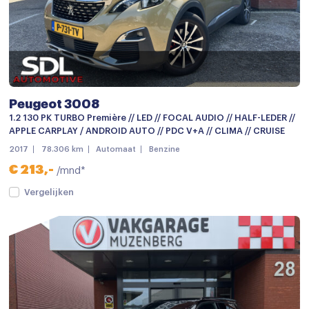
Trekhaak
Android auto
Apple carplay
Bluetooth telefoonvoorbereiding
Peugeot 3008
Focal premium audio
1.2 130 PK TURBO Première // LED // FOCAL AUDIO // HALF-LEDER //
APPLE CARPLAY / ANDROID AUTO // PDC V+A // CLIMA // CRUISE
Multimedia-voorbereiding
2017
78.306 km
Automaat
Benzine
Multimedia systeem
€ 213,-
/mnd*
Navigatie
Vergelijken
Radio
Stuurwiel multifunctioneel
Achterbank in delen neerklapbaar
Airco (automatisch)
Armsteun