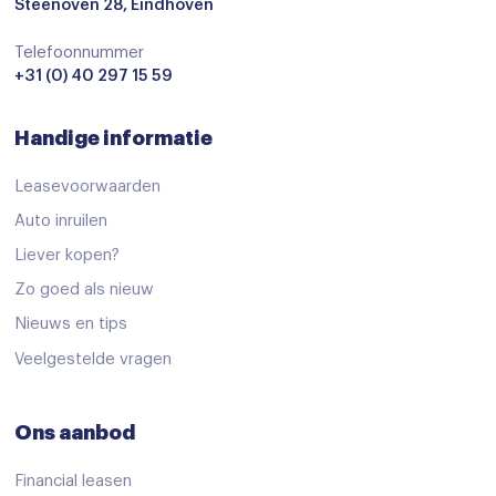
Dab
Steenoven 28, Eindhoven
Draadloze telefoonlader
Telefoonnummer
+31 (0) 40 297 15 59
electronic climate control
extra getint glas achter
Handige informatie
lendesteun(en) verstelbaar
Leasevoorwaarden
Schakelmogelijkheid aan stuurwiel
Auto inruilen
stuur leder
Liever kopen?
stuur multifunctioneel
Zo goed als nieuw
Nieuws en tips
Beschrijving
Veelgestelde vragen
Met deze Peugeot 3008 kunt u weer jaren vooruit, de
Ons aanbod
kilometerteller staat op 78306. In deze SUV vindt u een
driecilinder benzinemotor en een automatische transmissie.
Financial leasen
Ga samen met uw bijrijder lekker zitten in de verwarmbare