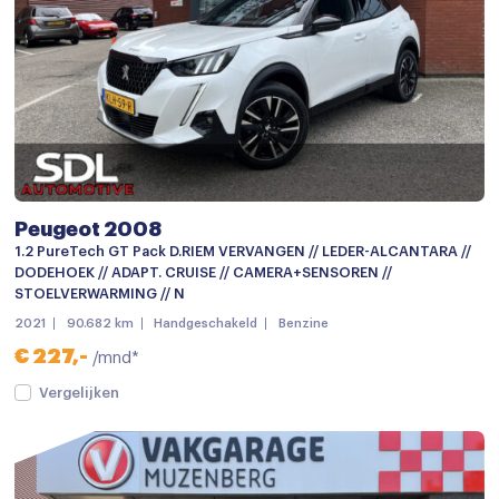
Armsteun voor
Bestuurdersstoel in hoogte verstelbaar
Binnenspiegel automatisch dimmend
Climate control
Cruise control
Peugeot 2008
Cruisecontrol
1.2 PureTech GT Pack D.RIEM VERVANGEN // LEDER-ALCANTARA //
Elektrische ramen voor en achter
DODEHOEK // ADAPT. CRUISE // CAMERA+SENSOREN //
STOELVERWARMING // N
Hoofdsteunen achter
2021
90.682 km
Handgeschakeld
Benzine
Lederen/stof bekleding
€ 227,-
/mnd*
Lederen stuurwiel
Vergelijken
Passagiersstoel in hoogte verstelbaar
Regensensor