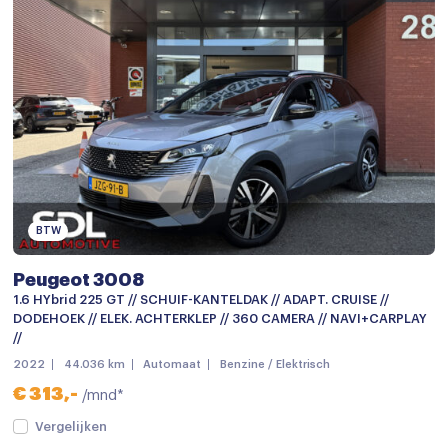
Stoelverwarming
Stuurbekrachtiging
Stuurwiel verwarmd
Virtual cockpit
Voorstoelen verwarmd
Airbag(s) hoofd achter
Airbag(s) hoofd voor
BTW
Airbag(s) side voor
Peugeot 3008
Airbag bestuurder
1.6 HYbrid 225 GT // SCHUIF-KANTELDAK // ADAPT. CRUISE //
DODEHOEK // ELEK. ACHTERKLEP // 360 CAMERA // NAVI+CARPLAY
Airbag passagier
//
Alarm klasse 1(startblokkering)
2022
44.036 km
Automaat
Benzine / Elektrisch
€ 313,-
/mnd*
Anti Blokkeer Systeem
Vergelijken
Anti doorSlip Regeling