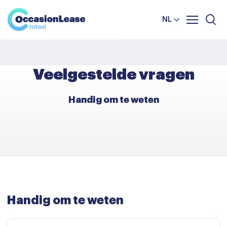
Leasevoorwaarden
Vergelijker
NL
Veelgestelde vragen
Nieuws en tips
Veelgestelde vragen
Over ons
Handig om te weten
Handig om te weten