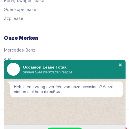
Bedrijfswagen lease
Goedkope lease
Zzp lease
Onze Merken
Mercedes-Benz
Audi
Occasion Lease Totaal
Volkswagen
Binnen twee werkdagen reactie
KIA
Peugeot
Heb je een vraag over één van onze occasions? Aarzel
niet en stel hem direct! 🚗
Bekijk alle merken
© 2026 Occasion Lease Totaal
1