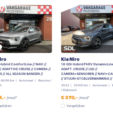
diening
Chroom delen exterieur
Elektrisch glazen schuif-/k
Grootlichtassistent
keyless entry
LED dagrijverlichting
Lichtmetalen velgen 18"
iro
Kia Niro
Mistlampen voor
 Hybrid ComfortLine // NAVI //
1.6 GDi Hybrid PHEV DynamicLine
Parkeersensor achter
/ ADAPTIVE CRUISE // CAMERA //
ADAPT. CRUISE // LED //
S // ALL SEASON BANDEN //
CAMERA+SENSOREN // NAVI+CA
Parkeersensor voor en ach
// STUUR+STOELVERWARMING //
66.116 km
Automaat
Benzine /
ch
2022
33.106 km
Automaat
Side-skirts
/ Elektrisch
Achteruitrijcamera
4,-
€ 370,-
/mnd*
/mnd*
Apple carplay
gelijken
Vergelijken