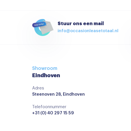
Audio installatie premium
JBL Sound System
Multimedia systeem
Stuur ons een mail
info@occasionleasetotaal.nl
Navigatiesysteem
Spraakbediening
Achterbank in delen neerklapbaar
Airco
Showroom
Airco met elektronische regeling
Eindhoven
Armsteun voor
Adres
Steenoven 28, Eindhoven
Binnenspiegel automatisch dimmend
Elektrische ramen voor
Telefoonnummer
+31 (0) 40 297 15 59
Elektrisch verstelbare stoel(en) met geheug
Keyless start