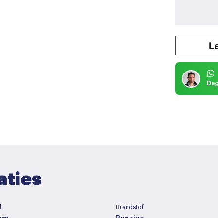
Dag
aties
d
Brandstof