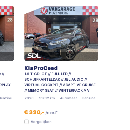
anteldak
Kia ProCeed
 //
1.6 T-GDI GT // FULL LED //
SCHUIFKANTELDAK // JBL AUDIO //
RPLAY
VIRTUAL COCKPIT // ADAPTIVE CRUISE
ter
// MEMORY SEAT // WINTERPACK // V
Benzine
2020
91.612 km
Automaat
Benzine
€ 320,-
/mnd*
Vergelijken