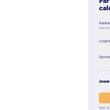
Par
cal
Aanbet
Auto inr
Loopti
Slotte
Jouw
Wat is