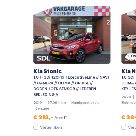
Centrale deurvergrendeling met afstandsbe
Dimlichten automatisch
Getint glas
Keyless entry
LED achterlichten
BTW
LED koplampen
Kia Stonic
Kia N
Metaalkleur
1.0 T-GDi 120PK!!! ExecutiveLine // NAVI
1.6 GDi
Parkeer assistent
// CAMERA // CLIMA // CRUISE //
CLIMA /
DODENHOEK SENSOR // LEDEREN
KEY LES
Parkeersensor voor
BEKLEDING //
2024
2019
57.094 km
Handgeschakeld
Elektris
Schuif-/kanteldak
Benzine
verwarmde zijspiegels
€ 213,-
€ 38
/mnd*
Android auto
Vergelijken
Ver