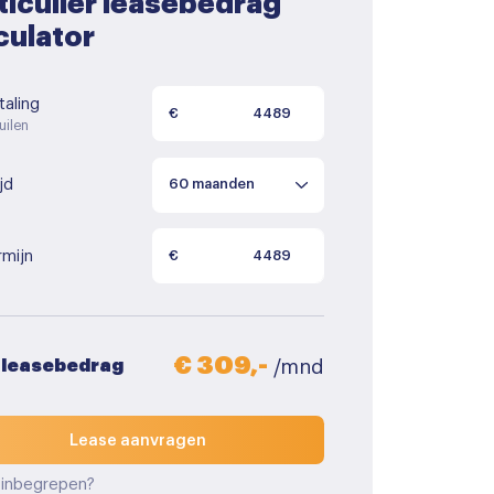
ticulier leasebedrag
culator
aling
€
uilen
jd
rmijn
€
€ 309,-
 leasebedrag
/mnd
Lease aanvragen
 inbegrepen?