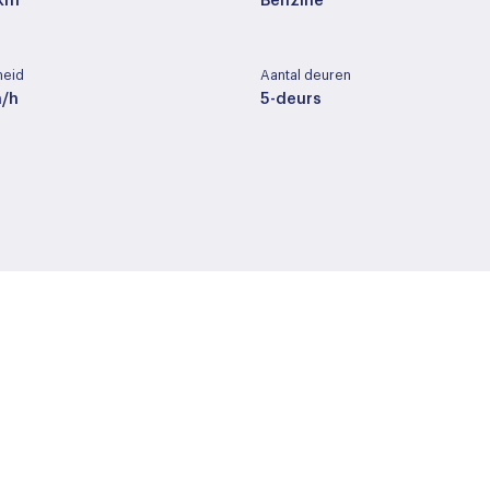
 km
Benzine
heid
Aantal deuren
m/h
5-deurs
ng
Cilinderinhoud
der / alcantara
1591 cc
t
Wielbasis
ic
265 cm
Buitenspiegels elektrisch v
Bumpers in carrosseriekleu