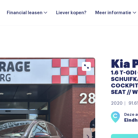
Financial leasen
Liever kopen?
Meer informatie
Kia 
1.6 T-GDI 
SCHUIFKA
COCKPIT 
SEAT // 
2020
91.6
Deze au
Eind