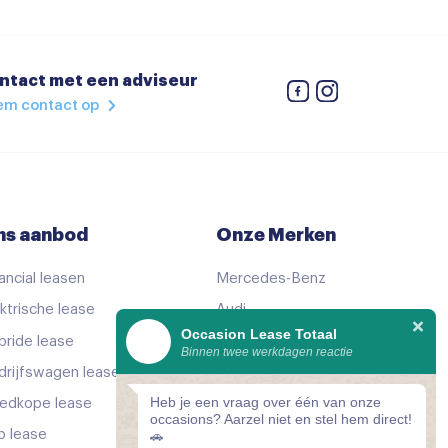
eiding
ntact met een adviseur
em contact op
ns aanbod
Onze Merken
ancial leasen
Mercedes-Benz
 verstelbaar
ktrische lease
Audi
Occasion Lease Totaal
bride lease
Volkswagen
Binnen twee werkdagen reactie
uurdersstoel met geheugen
drijfswagen lease
KIA
Heb je een vraag over één van onze
edkope lease
Peugeot
occasions? Aarzel niet en stel hem direct!
p lease
Bekijk alle merken
🚗