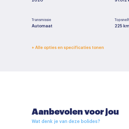
2020
91.612
Transmissie
Topsnel
Automaat
225 k
Interieurkleur
Bekledi
+ Alle opties en specificaties tonen
Zwart
Half le
Basiskleur
Laksoor
Zwart
Metall
Accessoires
Aanbevolen voor jou
Buitenspiegels elektrisch inklapbaar
Wat denk je van deze bolides?
Buitenspiegels verwarmbaar