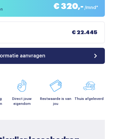
€ 320,-
/mnd*
en
€ 22.445
formatie aanvragen
g
Direct jouw
Restwaarde is van
Thuis afgeleverd
en
eigendom
jou