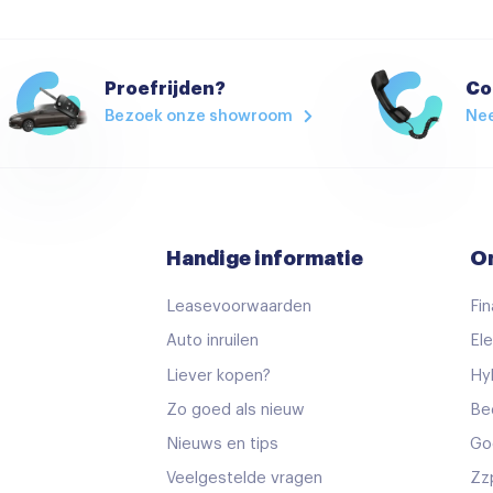
Bluetooth telefoonvoorber
Multimedia-voorbereiding
Navigatie
Proefrijden?
Co
Bezoek onze showroom
Ne
Navigatiesysteem full map
Stuurwiel multifunctioneel
Achterbank verwarmd
Airco (automatisch)
Handige informatie
O
Armsteun
Leasevoorwaarden
Fin
Bestuurdersstoel in hoogte
Auto inruilen
Ele
Elektrische ramen achter
Liever kopen?
Hy
Elektrisch verstelb. best
Zo goed als nieuw
Be
en
Hoofdsteunen achter
Nieuws en tips
Go
keyless start
Veelgestelde vragen
Zz