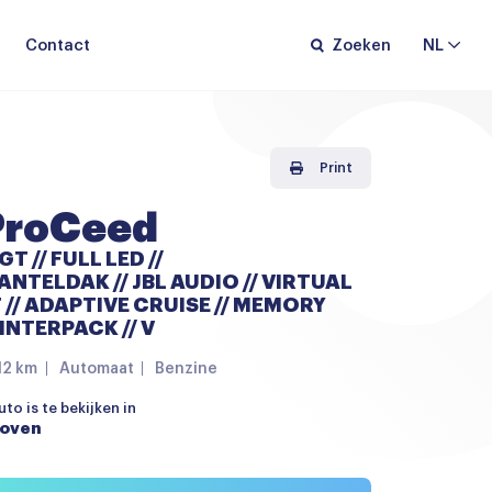
Contact
Zoeken
NL
Print
ProCeed
GT // FULL LED //
NTELDAK // JBL AUDIO // VIRTUAL
// ADAPTIVE CRUISE // MEMORY
WINTERPACK // V
12 km
Automaat
Benzine
to is te bekijken in
hoven