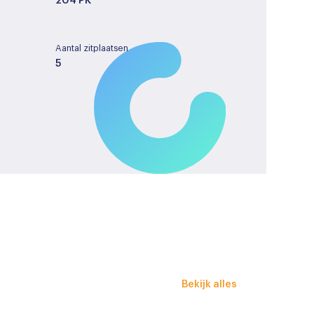
204 PK
Aantal zitplaatsen
5
Tankinhoud
50
License plate
KPS83H
erstelbaar
Bekijk alles
r