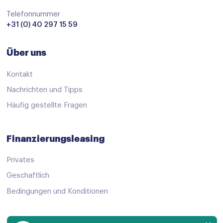
Start/stop systeem
Telefonnummer
Achteruitrijcamera
+31 (0) 40 297 15 59
adaptive cruise control
Über uns
Airbag(s) hoofd achter
Airbag(s) hoofd voor
Kontakt
Airbag(s) side voor
Nachrichten und Tipps
Häufig gestellte Fragen
Airbag bestuurder
Airbag passagier
Finanzierungsleasing
Alarm klasse 1(startblokkering)
Privates
Anti Blokkeer Systeem
Geschaftlich
Anti doorSlip Regeling
Bedingungen und Konditionen
Anti doorSlip Regeling
Autonomous Emergency Braking