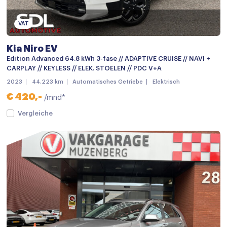
Chroom delen exterieur
Dimlichten automatisch
VAT
Elektrisch glazen schuif-/kanteldak
Kia Niro EV
Getint glas
Edition Advanced 64.8 kWh 3-fase // ADAPTIVE CRUISE // NAVI +
CARPLAY // KEYLESS // ELEK. STOELEN // PDC V+A
Grootlichtassistent
2023
44.223 km
Automatisches Getriebe
Elektrisch
Keyless entry
€ 420,-
/mnd*
keyless entry
Vergleiche
LED achterlichten
LED dagrijverlichting
LED koplampen
Lichtmetalen velgen 18"
Metaalkleur
Mistlampen voor