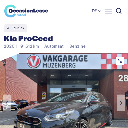
Unternehmer
Nachrichten und tipps
Komparator
DE
Häufig gestellte Fragen
Zurück
Über uns
Kia ProCeed
2020
91.612 km
Automaat
Benzine