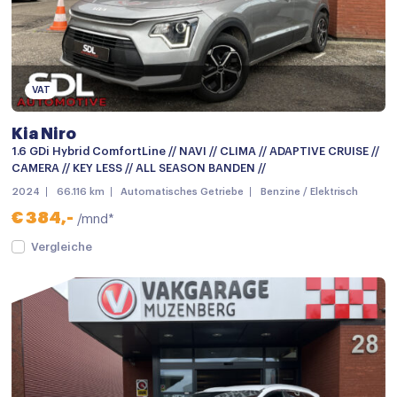
Parkeer assistent
Parkeersensor achter
Parkeersensor voor
VAT
Parkeersensor voor en achter
Kia Niro
Schuif-/kanteldak
1.6 GDi Hybrid ComfortLine // NAVI // CLIMA // ADAPTIVE CRUISE //
CAMERA // KEY LESS // ALL SEASON BANDEN //
Side-skirts
2024
66.116 km
Automatisches Getriebe
Benzine / Elektrisch
verwarmde zijspiegels
€ 384,-
/mnd*
Achteruitrijcamera
Vergleiche
Android auto
Apple carplay
Audio installatie premium
Bluetooth telefoonvoorbereiding
JBL Sound System