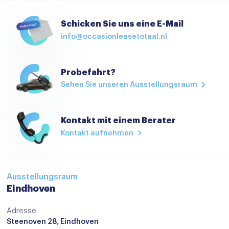
Passagiersstoel in hoogte verstelbaar
Schicken Sie uns eine E-Mail
Regensensor
info@occasionleasetotaal.nl
Sportstoelen
Sportstuur
Probefahrt?
Sehen Sie unseren Ausstellungsraum
Stoelverwarming
Stuurbekrachtiging
Kontakt mit einem Berater
Stuur verstelbaar
Kontakt aufnehmen
Stuurwiel verwarmd
verwarmd stuurwiel
Virtual cockpit
Ausstellungsraum
Eindhoven
Voorstoelen verwarmd
Adresse
Zwarte hemelbekleding
Steenoven 28, Eindhoven