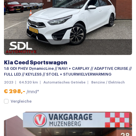
Multimedia-voorbereiding
Multimedia systeem
Navigatie
Navigatiesysteem
Navigatiesysteem full map
Kia Ceed Sportswagon
Spraakbediening
1.6 GDI PHEV DynamicLine // NAVI + CARPLAY // ADAPTIVE CRUISE //
Stuurwiel multifunctioneel
FULL LED // KEYLESS // STOEL + STUURWIELVERWARMING
2023
64.520 km
Automatisches Getriebe
Benzine / Elektrisch
Achterbank in delen neerklapbaar
€ 298,-
/mnd*
Achterbank verwarmd
Vergleiche
Airco
Airco (automatisch)
Airco met elektronische regeling