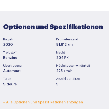
Optionen und Spezifikationen
Baujahr
Kilometerstand
2020
91.612 km
Treibstoff
Macht
Benzine
204 PK
Übertragung
Höchstgeschwindigkeit
Automaat
225 km/h
Türen
Anzahl der Sitze
5-deurs
5
Innenfarbe
Polstermöbel
+ Alle Optionen und Spezifikationen anzeigen
Zwart
Half leder / alcantara