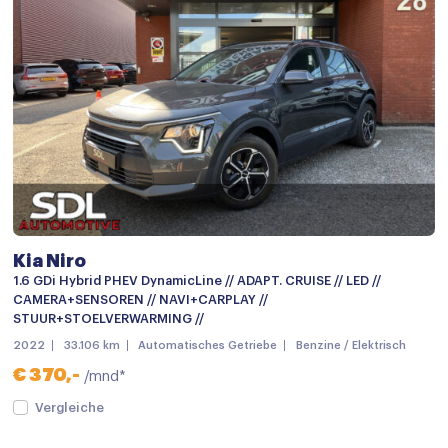
Armsteun
Armsteun voor
Bestuurdersstoel in hoogte verstelbaar
Binnenspiegel automatisch dimmend
Elektrische ramen achter
Elektrische ramen voor
Elektrisch verstelb. bestuurdersstoel met geheugen
Kia Niro
Elektrisch verstelbare stoel(en) met geheugen
1.6 GDi Hybrid PHEV DynamicLine // ADAPT. CRUISE // LED //
Hoofdsteunen achter
CAMERA+SENSOREN // NAVI+CARPLAY //
STUUR+STOELVERWARMING //
Keyless start
2022
33.106 km
Automatisches Getriebe
Benzine / Elektrisch
keyless start
€ 370,-
/mnd*
Lederen stuurwiel
Vergleiche
Lederen versnellingspook