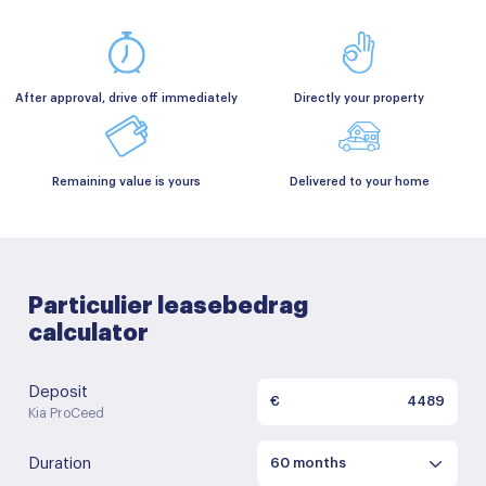
After approval, drive off immediately
Directly your property
Remaining value is yours
Delivered to your home
Particulier leasebedrag
calculator
Deposit
€
Kia ProCeed
Duration