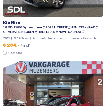
Chroom delen exterieur
Dimlichten automatisch
Elektrisch glazen schuif-/kanteldak
Kia Niro
Getint glas
1.6 GDi PHEV DynamicLine // ADAPT. CRUISE // AFN. TREKHAAK //
CAMERA+SENSOREN // HALF LEDER // NAVI+CARPLAY //
Grootlichtassistent
2021
97.465 km
Automatic transmission
Benzine / Elektrisch
Keyless entry
€ 284,-
/mnd*
keyless entry
Compare
LED achterlichten
LED dagrijverlichting
LED koplampen
Lichtmetalen velgen 18"
Metaalkleur
Mistlampen voor