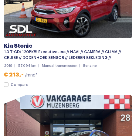
Parkeer assistent
Parkeersensor achter
Parkeersensor voor
Parkeersensor voor en achter
Kia Stonic
Schuif-/kanteldak
1.0 T-GDi 120PK!!! ExecutiveLine // NAVI // CAMERA // CLIMA //
CRUISE // DODENHOEK SENSOR // LEDEREN BEKLEDING //
Side-skirts
2019
57.094 km
Manual transmission
Benzine
verwarmde zijspiegels
€ 213,-
/mnd*
Achteruitrijcamera
Compare
Android auto
Apple carplay
Audio installatie premium
Bluetooth telefoonvoorbereiding
JBL Sound System