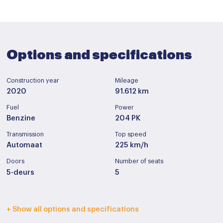
Options and specifications
Construction year
Mileage
2020
91.612 km
Fuel
Power
Benzine
204 PK
Transmission
Top speed
Automaat
225 km/h
Doors
Number of seats
5-deurs
5
Interior color
Upholstery
+ Show all options and specifications
Zwart
Half leder / alcantara