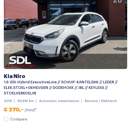
Armsteun
Armsteun voor
Bestuurdersstoel in hoogte verstelbaar
Binnenspiegel automatisch dimmend
Elektrische ramen achter
Elektrische ramen voor
Elektrisch verstelb. bestuurdersstoel met geheugen
Kia Niro
Elektrisch verstelbare stoel(en) met geheugen
1.6 GDi Hybrid ExecutiveLine // SCHUIF-KANTELDAK // LEDER //
Hoofdsteunen achter
ELEK.STOEL+GEHEUGEN // DODEHOEK // JBL // KEYLESS //
STOELVERKOELIN
Keyless start
2019
80.816 km
Automatic transmission
Benzine / Elektrisch
keyless start
€ 270,-
/mnd*
Lederen stuurwiel
Compare
Lederen versnellingspook