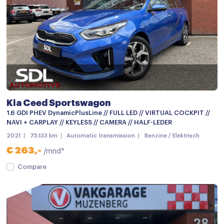
Multimedia-voorbereiding
Multimedia systeem
Navigatie
Navigatiesysteem
Navigatiesysteem full map
Kia Ceed Sportswagon
Spraakbediening
1.6 GDI PHEV DynamicPlusLine // FULL LED // VIRTUAL COCKPIT //
Stuurwiel multifunctioneel
NAVI + CARPLAY // KEYLESS // CAMERA // HALF-LEDER
2021
75.133 km
Automatic transmission
Benzine / Elektrisch
Achterbank in delen neerklapbaar
€ 263,-
/mnd*
Achterbank verwarmd
Compare
Airco
Airco (automatisch)
Airco met elektronische regeling