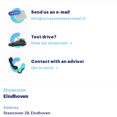
Passagiersstoel in hoogte verstelbaar
Send us an e-mail
Regensensor
info@occasionleasetotaal.nl
Sportstoelen
Sportstuur
Test drive?
View our showroom
Stoelverwarming
Stuurbekrachtiging
Contact with an advisor
Stuur verstelbaar
Get in touch
Stuurwiel verwarmd
verwarmd stuurwiel
Virtual cockpit
Showroom
Eindhoven
Voorstoelen verwarmd
Address
Zwarte hemelbekleding
Steenoven 28, Eindhoven