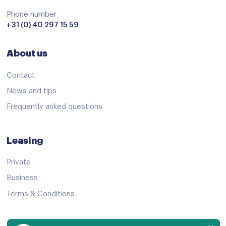
Start/stop systeem
Phone number
Achteruitrijcamera
+31 (0) 40 297 15 59
adaptive cruise control
About us
Airbag(s) hoofd achter
Airbag(s) hoofd voor
Contact
Airbag(s) side voor
News and tips
Frequently asked questions
Airbag bestuurder
Airbag passagier
Leasing
Alarm klasse 1(startblokkering)
Private
Anti Blokkeer Systeem
Business
Anti doorSlip Regeling
Terms & Conditions
Anti doorSlip Regeling
Autonomous Emergency Braking