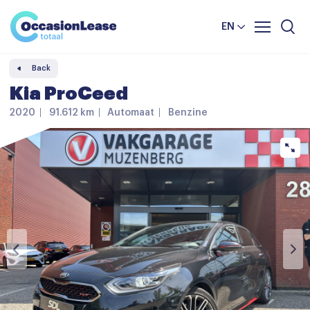
Business
News and tips
Comparator
EN
Frequently asked questions
Back
About us
Kia ProCeed
2020
91.612 km
Automaat
Benzine