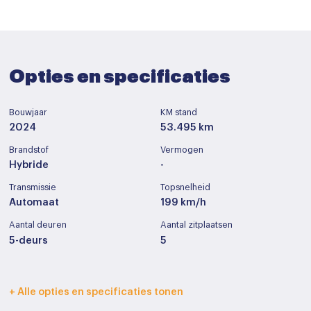
Opties en specificaties
Bouwjaar
KM stand
2024
53.495 km
Brandstof
Vermogen
Hybride
-
Transmissie
Topsnelheid
Automaat
199 km/h
Aantal deuren
Aantal zitplaatsen
5-deurs
5
Interieurkleur
Bekleding
+ Alle opties en specificaties tonen
Zwart
Stof