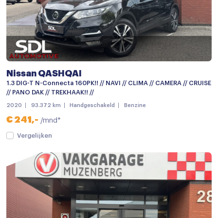
Mistlampen
Parkeer assistent
Parkeersensor achter
Parkeersensoren
Nissan QASHQAI
Achteruitrijcamera
1.3 DIG-T N-Connecta 160PK!! // NAVI // CLIMA // CAMERA // CRUISE
// PANO DAK // TREKHAAK!! //
Audio installatie
2020
93.372 km
Handgeschakeld
Benzine
Bluetooth telefoonvoorbereiding
€ 241,-
/mnd*
keyless entry/start
Vergelijken
Multimedia-voorbereiding
Multimedia systeem
Navigatie
Radio
Achterbank in delen neerklapbaar