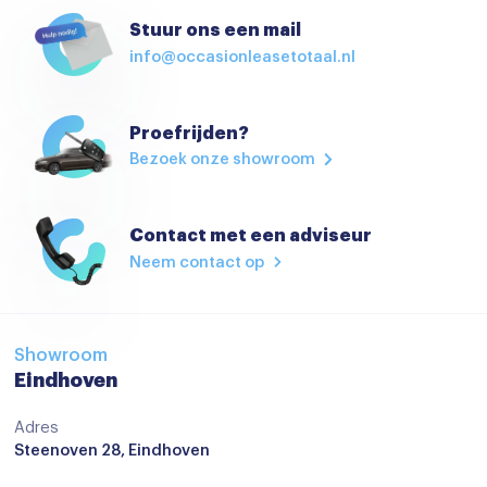
Alarmsysteem
Stuur ons een mail
info@occasionleasetotaal.nl
Anti Blokkeer Systeem
Anti doorSlip Regeling
Proefrijden?
Autonomous Emergency Braking
Bezoek onze showroom
Bandenspanningscontrolesysteem
bots waarschuwing systeem
Contact met een adviseur
Brake Assist System
Neem contact op
dodehoekdetectie met correctie
dodehoek herkenning
Showroom
Elektronisch Stabiliteits Programma
Eindhoven
Hill hold functie
Adres
Steenoven 28, Eindhoven
Isofix bevestiging voor kinderzitjes