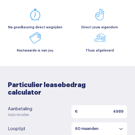
Na goedkeuring direct wegrijden
Direct jouw eigendom
Restwaarde is van jou
Thuis afgeleverd
Particulier leasebedrag
calculator
Aanbetaling
€
Auto inruilen
Looptijd