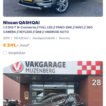
Chroom delen exterieur
Dakspoiler
Dimlichten automatisch
Nissan QASHQAI
Elektronische remkrachtverdeling
1.3 DIG-T N-Connecta // FULL LED // PANO-DAK // NAVI // 360
CAMERA // KEYLESS // DAB // ANDROID AUTO
Getint glas
2019
59.425 km
Handgeschakeld
Benzine
Grootlichtassistent
€ 241,-
/mnd*
Keyless entry
Vergelijken
keyless entry
Koplampen adaptief
LED achterlichten
LED dagrijverlichting
Lichtmetalen velgen
Lichtmetalen velgen 17"