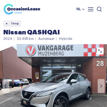
Leasevoorwaarden
Vergelijker
NL
Veelgestelde vragen
Terug
Nieuws en tips
Nissan QASHQAI
Over ons
2024
53.495 km
Automaat
Hybride