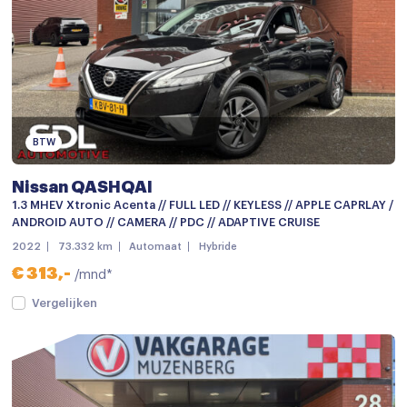
Airco met elektronische regeling
Armsteun
Armsteun achter
Armsteun voor
BTW
Bestuurdersstoel in hoogte verstelbaar
Nissan QASHQAI
Binnenspiegel automatisch dimmend
1.3 MHEV Xtronic Acenta // FULL LED // KEYLESS // APPLE CAPRLAY /
Boordcomputer
ANDROID AUTO // CAMERA // PDC // ADAPTIVE CRUISE
2022
73.332 km
Automaat
Hybride
Climate control
€ 313,-
/mnd*
Cruise control
Vergelijken
Cruise control adaptief
Elektrische ramen achter
Elektrische ramen voor