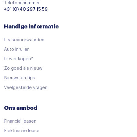
Verkeersbord detectie
Telefoonnummer
+31 (0) 40 297 15 59
Vermoeidheids herkenning
Achteropkomend verkeer waarschuwing
Handige informatie
airco automatisch
Leasevoorwaarden
Apple Carplay/Android Auto
Auto inruilen
Bluetooth
Liever kopen?
Connected services
Zo goed als nieuw
Dab
Nieuws en tips
Veelgestelde vragen
Draadloze telefoonlader
full-LED koplampen
Ons aanbod
Kruisend verkeer detectie
multimedia scherm standaard
Financial leasen
Elektrische lease
Rijstrooksensor met correctie