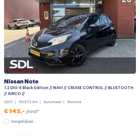
Multi-functioneel stuurwiel
Passagiersstoel in hoogte verstelbaar
Regensensor
Stuurbekrachtiging snelheidsafhankelijk
Stuur verstelbaar
Start/stop systeem
Achteruitrijcamera
Nissan Note
Airbag(s) hoofd achter
1.2 DIG-S Black Edition // NAVI // CRUISE CONTROL // BLUETOOTH
Airbag(s) hoofd voor
// AIRCO //
2017
110.572 km
Automaat
Benzine
Airbag(s) side voor
€ 142,-
/mnd*
Airbag bestuurder
Vergelijken
Airbag passagier
Alarm klasse 1(startblokkering)