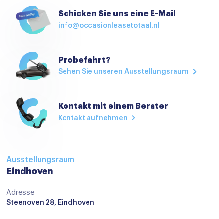
Alarmsysteem
Schicken Sie uns eine E-Mail
info@occasionleasetotaal.nl
Anti Blokkeer Systeem
Anti doorSlip Regeling
Probefahrt?
Autonomous Emergency Braking
Sehen Sie unseren Ausstellungsraum
Bandenspanningscontrolesysteem
bots waarschuwing systeem
Kontakt mit einem Berater
Brake Assist System
Kontakt aufnehmen
dodehoekdetectie met correctie
dodehoek herkenning
Ausstellungsraum
Elektronisch Stabiliteits Programma
Eindhoven
Hill hold functie
Adresse
Steenoven 28, Eindhoven
Isofix bevestiging voor kinderzitjes