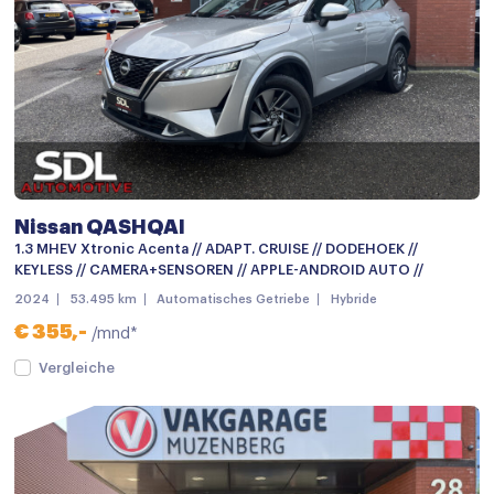
Airco met elektronische regeling
Armsteun
Armsteun achter
Armsteun voor
Bestuurdersstoel in hoogte verstelbaar
Nissan QASHQAI
Binnenspiegel automatisch dimmend
1.3 MHEV Xtronic Acenta // ADAPT. CRUISE // DODEHOEK //
Boordcomputer
KEYLESS // CAMERA+SENSOREN // APPLE-ANDROID AUTO //
2024
53.495 km
Automatisches Getriebe
Hybride
Climate control
€ 355,-
/mnd*
Cruise control
Vergleiche
Cruise control adaptief
Elektrische ramen achter
Elektrische ramen voor