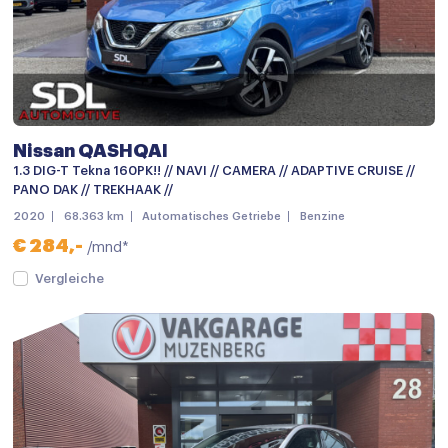
Mistlampen
Parkeer assistent
Parkeersensor achter
Parkeersensoren
Nissan QASHQAI
Achteruitrijcamera
1.3 DIG-T Tekna 160PK!! // NAVI // CAMERA // ADAPTIVE CRUISE //
PANO DAK // TREKHAAK //
Audio installatie
2020
68.363 km
Automatisches Getriebe
Benzine
Bluetooth telefoonvoorbereiding
€ 284,-
/mnd*
keyless entry/start
Vergleiche
Multimedia-voorbereiding
Multimedia systeem
Navigatie
Radio
Achterbank in delen neerklapbaar