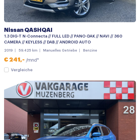
Chroom delen exterieur
Dakspoiler
Dimlichten automatisch
Nissan QASHQAI
Elektronische remkrachtverdeling
1.3 DIG-T N-Connecta // FULL LED // PANO-DAK // NAVI // 360
CAMERA // KEYLESS // DAB // ANDROID AUTO
Getint glas
2019
59.425 km
Manuelles Getriebe
Benzine
Grootlichtassistent
€ 241,-
/mnd*
Keyless entry
Vergleiche
keyless entry
Koplampen adaptief
LED achterlichten
LED dagrijverlichting
Lichtmetalen velgen
Lichtmetalen velgen 17"