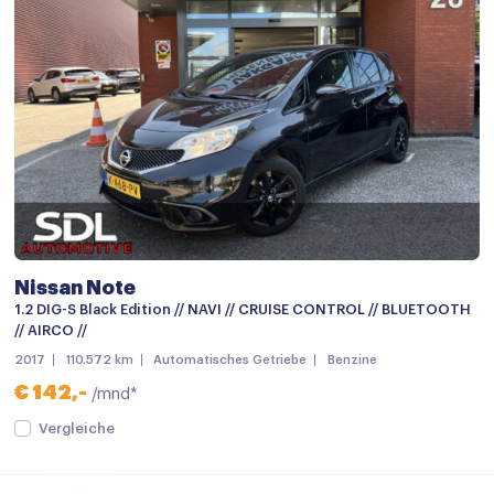
Multi-functioneel stuurwiel
Passagiersstoel in hoogte verstelbaar
Regensensor
Stuurbekrachtiging snelheidsafhankelijk
Stuur verstelbaar
Start/stop systeem
Achteruitrijcamera
Nissan Note
Airbag(s) hoofd achter
1.2 DIG-S Black Edition // NAVI // CRUISE CONTROL // BLUETOOTH
Airbag(s) hoofd voor
// AIRCO //
2017
110.572 km
Automatisches Getriebe
Benzine
Airbag(s) side voor
€ 142,-
/mnd*
Airbag bestuurder
Vergleiche
Airbag passagier
Alarm klasse 1(startblokkering)