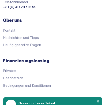
Verkeersbord detectie
Telefonnummer
+31 (0) 40 297 15 59
Vermoeidheids herkenning
Achteropkomend verkeer waarschuwing
Über uns
airco automatisch
Kontakt
Apple Carplay/Android Auto
Nachrichten und Tipps
Bluetooth
Häufig gestellte Fragen
Connected services
Dab
Finanzierungsleasing
Draadloze telefoonlader
Privates
full-LED koplampen
Geschaftlich
Kruisend verkeer detectie
Bedingungen und Konditionen
multimedia scherm standaard
Rijstrooksensor met correctie
Angebot ansehen
Occasion Lease Totaal