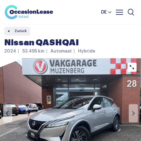
Unternehmer
Nachrichten und tipps
Komparator
DE
Häufig gestellte Fragen
Zurück
Über uns
Nissan QASHQAI
2024
53.495 km
Automaat
Hybride