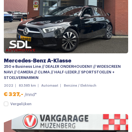
Navigatie
Navigatiesysteem full map + hard disk
Radio
Spraakbediening
Stuurwiel multifunctioneel
Mercedes-Benz A-Klasse
Achterbank in delen neerklapbaar
250 e Business Line // DEALER ONDERHOUDEN!! // WIDESCREEN
Airco
NAVI // CAMERA // CLIMA // HALF-LEDER // SPORTSTOELEN +
STOELVERWARMIN
Airco (automatisch)
2022
83.585 km
Automaat
Benzine / Elektrisch
Airco met elektronische regeling
€ 327,-
/mnd*
Aluminium interieur afwerking
Vergelijken
Armsteun
Armsteun voor