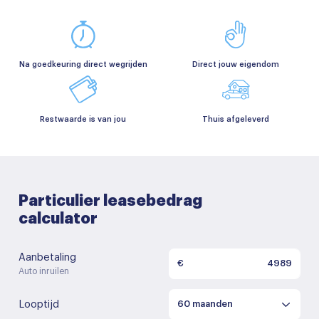
Na goedkeuring direct wegrijden
Direct jouw eigendom
Restwaarde is van jou
Thuis afgeleverd
Particulier leasebedrag
calculator
Aanbetaling
€
Auto inruilen
Looptijd