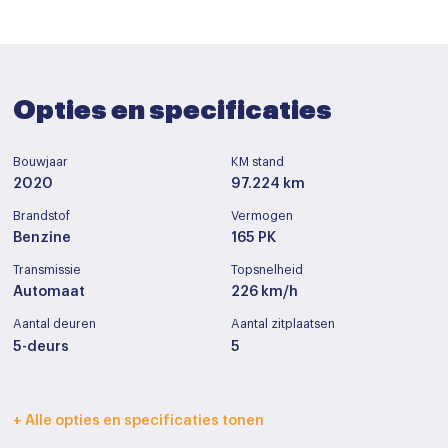
Opties en specificaties
Bouwjaar
KM stand
2020
97.224 km
Brandstof
Vermogen
Benzine
165 PK
Transmissie
Topsnelheid
Automaat
226 km/h
Aantal deuren
Aantal zitplaatsen
5-deurs
5
Interieurkleur
Bekleding
+ Alle opties en specificaties tonen
Zwart
Half leder / alcantara