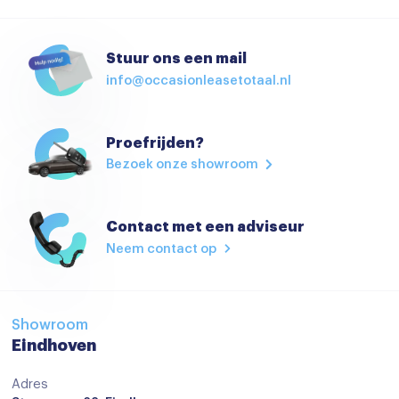
Standkachel
Stoelverwarming
Stuur ons een mail
info@occasionleasetotaal.nl
Stuurbekrachtiging
Stuur verstelbaar
Proefrijden?
Virtual cockpit
Bezoek onze showroom
Voorstoelen verwarmd
Zwarte hemelbekleding
Contact met een adviseur
Start/stop systeem
Neem contact op
Achteruitrijcamera
Airbag(s) hoofd achter
Showroom
Airbag(s) hoofd voor
Eindhoven
Airbag(s) knie
Adres