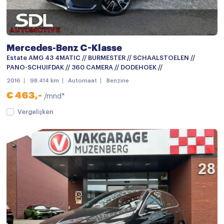
Buitenspiegels met verlichting
Buitenspiegels verwarmbaar
Bumpers in carrosseriekleur
Mercedes-Benz C-Klasse
Centrale deurvergrendeling
Estate AMG 43 4MATIC // BURMESTER // SCHAALSTOELEN //
PANO-SCHUIFDAK // 360 CAMERA // DODEHOEK //
Centrale deurvergrendeling met afstandsbediening
2016
98.414 km
Automaat
Benzine
Dimlichten automatisch
€ 463,-
/mnd*
Elektrisch bedienbare achterklep
Vergelijken
Elektrisch glazen panorama-dak
Getint glas
LED achterlichten
LED dagrijverlichting
LED koplampen
Lichtmetalen velgen