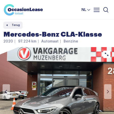
Leasevoorwaarden
Vergelijker
NL
Veelgestelde vragen
Terug
Nieuws en tips
Mercedes-Benz CLA-Klasse
Over ons
2020
97.224 km
Automaat
Benzine