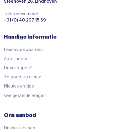
Airbag(s) side voor
Steenoven 28, Eindhoven
Airbag bestuurder
Telefoonnummer
+31 (0) 40 297 15 59
Airbag passagier
Alarm klasse 1(startblokkering)
Handige informatie
Anti Blokkeer Systeem
Leasevoorwaarden
Anti doorSlip Regeling
Auto inruilen
Anti doorSlip Regeling
Liever kopen?
Autonomous Emergency Braking
Zo goed als nieuw
Bandenspanningscontrolesysteem
Nieuws en tips
bots waarschuwing systeem
Veelgestelde vragen
Dodehoek detector
Ons aanbod
dodehoek herkenning
Elektronisch Stabiliteits Programma
Financial leasen