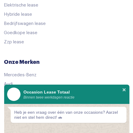
Isofix bevestiging voor kinderzitjes
Elektrische lease
Hybride lease
Verkeersbord detectie
Bedrijfswagen lease
Vermoeidheids herkenning
Goedkope lease
Vermoeidheids herkenning
Zzp lease
Connected services
Dab
Onze Merken
electronic climate control
Mercedes-Benz
extra getint glas achter
Audi
kunstlederen/stof bekleding
Occasion Lease Totaal
Volkswagen
Binnen twee werkdagen reactie
lendesteun(en) verstelbaar
KIA
Rijstrooksensor met correctie
Peugeot
Heb je een vraag over één van onze occasions? Aarzel
niet en stel hem direct! 🚗
Schakelmogelijkheid aan stuurwiel
Bekijk alle merken
schakelpaddles