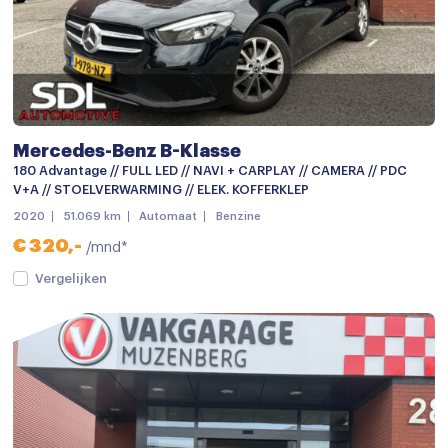
Metaalkleur
Mistlampen voor
Open dak
Panoramadak
Mercedes-Benz B-Klasse
Parkeer assistent
180 Advantage // FULL LED // NAVI + CARPLAY // CAMERA // PDC
V+A // STOELVERWARMING // ELEK. KOFFERKLEP
Parkeersensor achter
2020
51.069 km
Automaat
Benzine
Parkeersensor voor
€ 320,-
/mnd*
Parkeersensor voor en achter
Vergelijken
Verlaagde carrosserie
verwarmde zijspiegels
Bluetooth telefoonvoorbereiding
Multimedia-voorbereiding
Multimedia systeem