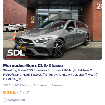
Bestuurdersstoel in hoogte verstelbaar
Binnenspiegel automatisch dimmend
Cruise control
Cruisecontrol
Elektrische handrem
Hoofdsteunen achter
Keyless start
keyless start
Mercedes-Benz CLA-Klasse
Lederen stuurwiel
Shooting Brake 200 Business Solution AMG Night Edition //
PANO/SCHUIFKANTELDAK // STANDKACHEL // FULL LED // NAVI //
Lederen versnellingspook
CAMERA // S
Passagiersstoel in hoogte verstelbaar
2020
97.224 km
Automaat
Benzine
€ 355,-
/mnd*
Regensensor
Vergelijken
Sportstuur