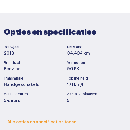
Opties en specificaties
Bouwjaar
KM stand
2018
34.434 km
Brandstof
Vermogen
Benzine
90 PK
Transmissie
Topsnelheid
Handgeschakeld
171 km/h
Aantal deuren
Aantal zitplaatsen
5-deurs
5
Interieurkleur
Bekleding
+ Alle opties en specificaties tonen
Zwart
Leder