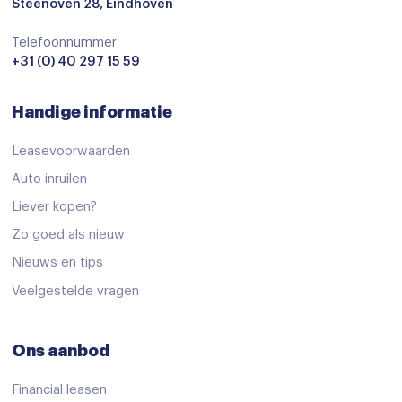
Isofix bevestiging voor kinderzitjes
Steenoven 28, Eindhoven
Achteropkomend verkeer waarschuwing
Telefoonnummer
+31 (0) 40 297 15 59
airco automatisch
Bluetooth
Handige informatie
Dab
Leasevoorwaarden
extra getint glas achter
Auto inruilen
stuur leder
Liever kopen?
stuur multifunctioneel
Zo goed als nieuw
Nieuws en tips
Beschrijving
Veelgestelde vragen
Behalve een markant design biedt de Renault Captur ook
Ons aanbod
uitstekende rijkwaliteiten en zeer veel ruimte. Deze Captur is
uit 2018 en heeft 34434 kilometer gelopen. Een krachtige
Financial leasen
driecilinder benzinemotor zorgt voor de aandrijving van deze