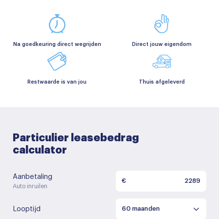
Na goedkeuring direct wegrijden
Direct jouw eigendom
Restwaarde is van jou
Thuis afgeleverd
Particulier leasebedrag
calculator
Aanbetaling
€
Auto inruilen
Looptijd