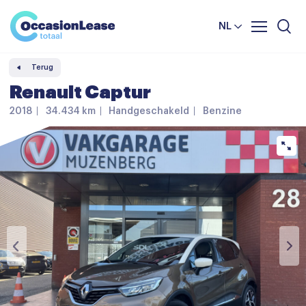
Leasevoorwaarden
Vergelijker
NL
Veelgestelde vragen
Terug
Nieuws en tips
Renault Captur
Over ons
2018
34.434 km
Handgeschakeld
Benzine