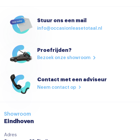
Achteruitrijcamera
Airbag(s) hoofd voor
Stuur ons een mail
info@occasionleasetotaal.nl
Airbag(s) side voor
Airbag bestuurder
Proefrijden?
Airbag passagier
Bezoek onze showroom
Alarm klasse 1(startblokkering)
Anti Blokkeer Systeem
Contact met een adviseur
Anti doorSlip Regeling
Neem contact op
Anti doorSlip Regeling
Derde remlicht
Showroom
Elektronisch Stabiliteits Programma
Eindhoven
Hill hold functie
Adres