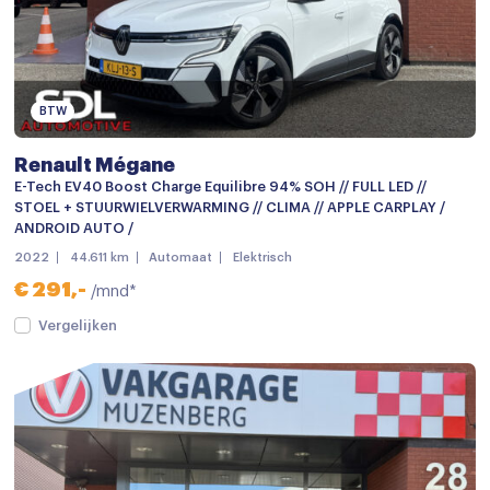
Parkeersensor achter
Parkeersensor voor
Achteruitrijcamera
BTW
Android auto
Renault Mégane
Apple carplay
E-Tech EV40 Boost Charge Equilibre 94% SOH // FULL LED //
STOEL + STUURWIELVERWARMING // CLIMA // APPLE CARPLAY /
Audio installatie
ANDROID AUTO /
Bluetooth telefoonvoorbereiding
2022
44.611 km
Automaat
Elektrisch
€ 291,-
/mnd*
MP3-speler
Vergelijken
Multimedia-voorbereiding
Multimedia systeem
Navigatie
Navigatiesysteem
Navigatiesysteem full map