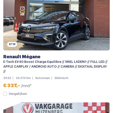
Spraakbediening
Stuurwiel multifunctioneel
Achterbank in delen neerklapbaar
Achterbank verstelbaar
Airco
BTW
Airco (automatisch)
Renault Mégane
Airco met elektronische regeling
E-Tech EV40 Boost Charge Equilibre // SNEL LADEN!! // FULL LED //
APPLE CARPLAY / ANDROID AUTO // CAMERA // DIGITAAL DISPLAY
Armsteun
//
2023
33.374 km
Automaat
Elektrisch
Bestuurdersstoel in hoogte verstelbaar
€ 327,-
/mnd*
Boordcomputer
Vergelijken
Cruise control
Cruisecontrol