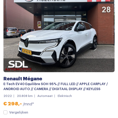
Elektrische ramen voor en achter
Hoofdsteunen achter
Keyless start
Lederen bekleding
Lederen stuurwiel
Lederen versnellingspook
Regensensor
Stoelverwarming
Stuurbekrachtiging
Renault Mégane
E-Tech EV40 Equilibre SOH 95% // FULL LED // APPLE CARPLAY /
Stuurbekrachtiging snelheidsafhankelijk
ANDROID AUTO // CAMERA // DIGITAAL DISPLAY // KEYLESS
Stuur verstelbaar
2022
20.808 km
Automaat
Elektrisch
€ 298,-
/mnd*
Voorstoelen verwarmd
Vergelijken
Start/stop systeem