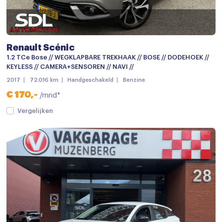
Chroom delen exterieur
Dimlichten automatisch
Elektronische remkrachtverdeling
Renault Scénic
Getint glas
1.2 TCe Bose // WEGKLAPBARE TREKHAAK // BOSE // DODEHOEK //
KEYLESS // CAMERA+SENSOREN // NAVI //
Keyless entry
2017
72.016 km
Handgeschakeld
Benzine
keyless entry
€ 170,-
/mnd*
LED achterlichten
Vergelijken
LED dagrijverlichting
Lichtmetalen velgen
Lichtmetalen velgen 17"
Metaalkleur
Mistlampen voor
mistlampen voor adaptief