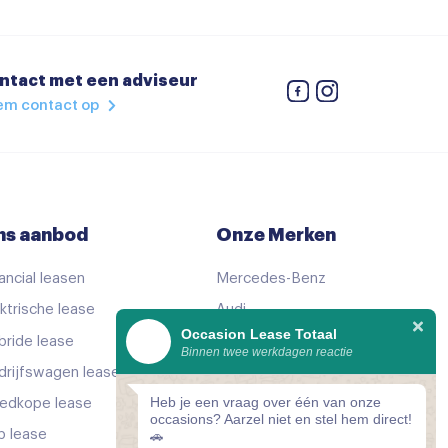
ntact met een adviseur
em contact op
ns aanbod
Onze Merken
ancial leasen
Mercedes-Benz
ktrische lease
Audi
Occasion Lease Totaal
bride lease
Volkswagen
Binnen twee werkdagen reactie
drijfswagen lease
KIA
Heb je een vraag over één van onze
edkope lease
Peugeot
occasions? Aarzel niet en stel hem direct!
p lease
Bekijk alle merken
🚗