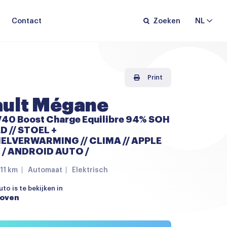
Contact
Zoeken
NL
Print
ult Mégane
V40 Boost Charge Equilibre 94% SOH
ED // STOEL +
LVERWARMING // CLIMA // APPLE
/ ANDROID AUTO /
11 km
Automaat
Elektrisch
to is te bekijken in
hoven