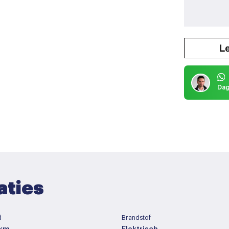
Dag
aties
d
Brandstof