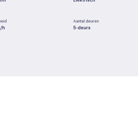
 km
Elektrisch
heid
Aantal deuren
/h
5-deurs
ng
Cilinderinhoud
-
t
Wielbasis
269 cm
Buitenspiegels elektrisch 
Buitenspiegels in carrosser