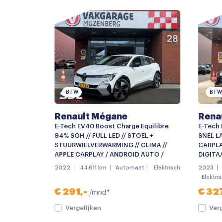
Buitenspiegels verwarmbaar
Centrale deurvergrendeling met afstandsbe
Dimlichten automatisch
Keyless entry
Kleur wit
BTW
BTW
LED dagrijverlichting
Renault Mégane
Rena
Lichtmetalen velgen 18"
E-Tech EV40 Boost Charge Equilibre
E-Tech 
Parkeersensor achter
94% SOH // FULL LED // STOEL +
SNEL LA
STUURWIELVERWARMING // CLIMA //
CARPLA
Android auto
APPLE CARPLAY / ANDROID AUTO /
DIGITAA
2022
44.611 km
Automaat
Elektrisch
2023
Bluetooth telefoonvoorbereiding
Elektri
Multimedia systeem
€ 291,-
€ 327
/mnd*
Stuurwiel multifunctioneel
Vergelijken
Ver