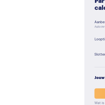
Par
cal
Aanbet
Auto inr
Loopti
Slotte
Jouw
Wat is