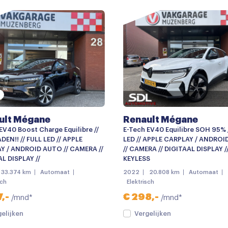
Bumpers in carrosseriekleu
diening
Dakspoiler
Elektronische remkrachtver
keyless entry
LED achterlichten
Lichtmetalen velgen 5-spaa
ult Mégane
Renault Mégane
Mistlampen voor
EV40 Boost Charge Equilibre //
E-Tech EV40 Equilibre SOH 95% 
Achteruitrijcamera
DEN!! // FULL LED // APPLE
LED // APPLE CARPLAY / ANDRO
Y / ANDROID AUTO // CAMERA //
// CAMERA // DIGITAAL DISPLAY /
Apple carplay
L DISPLAY //
KEYLESS
33.374 km
Automaat
2022
20.808 km
Automaat
Multimedia-voorbereiding
sch
Elektrisch
Radio
,-
€ 298,-
/mnd*
/mnd*
Achterbank in delen neerkl
gelijken
Vergelijken