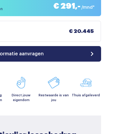
€ 291,-
/mnd*
en
€ 20.445
formatie aanvragen
g
Direct jouw
Restwaarde is van
Thuis afgeleverd
en
eigendom
jou