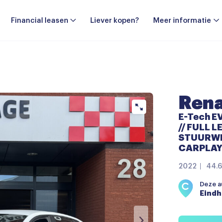
Financial leasen
Liever kopen?
Meer informatie
Rena
E-Tech E
// FULL L
STUURWIE
CARPLAY 
2022
44.6
Deze au
Eind