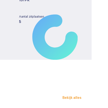
131 PK
Aantal zitplaatsen
5
Tankinhoud
-
License plate
KLJ13S
verstel- en verwarmbaar
Bekijk alles
iekleur