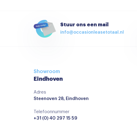
Airco
Airco met elektronische regeling
Armsteun voor
Stuur ons een mail
info@occasionleasetotaal.nl
Bestuurdersstoel in hoogte verstelbaar
Climate control
Elektrische ramen achter
Hoofdsteunen achter
Showroom
keyless start
Eindhoven
Lederen stuurwiel
Adres
Steenoven 28, Eindhoven
Regensensor
Stoelverwarming
Telefoonnummer
+31 (0) 40 297 15 59
Stuurbekrachtiging snelheidsafhankelijk
stuurverwarming