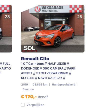
r
deling
ks 18"
Renault Clio
// FULL
1.0 TCe Intens // HALF LEDER //
ID AUTO
DODEHOEK // 360 CAMERA // PARK
/
ASSIST // STOELVERWARMING //
KEYLESS // NAVI+CARPLAY //
2019
58.868 km
Handgeschakeld
Benzine
€ 170,-
/mnd*
apbaar
Vergelijken