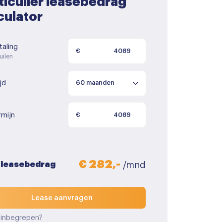
ticulier leasebedrag
culator
aling
€
uilen
jd
rmijn
€
€ 282,-
 leasebedrag
/mnd
Lease aanvragen
 inbegrepen?