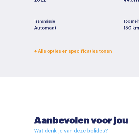
2022
44.611
Transmissie
Topsnel
Automaat
150 km
Interieurkleur
Bekledi
+ Alle opties en specificaties tonen
Licht grijs
Stof
Basiskleur
Laksoor
Wit
Basis
Accessoires
Aanbevolen voor jou
Buitenspiegels elektrisch inklapbaar
Wat denk je van deze bolides?
Buitenspiegels elektrisch verstelbaar