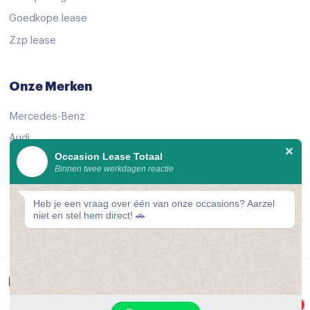
Goedkope lease
Zzp lease
Onze Merken
Mercedes-Benz
Audi
Occasion Lease Totaal
Volkswagen
Binnen twee werkdagen reactie
KIA
Peugeot
Heb je een vraag over één van onze occasions? Aarzel
niet en stel hem direct! 🚗
Bekijk alle merken
© 2026 Occasion Lease Totaal
1