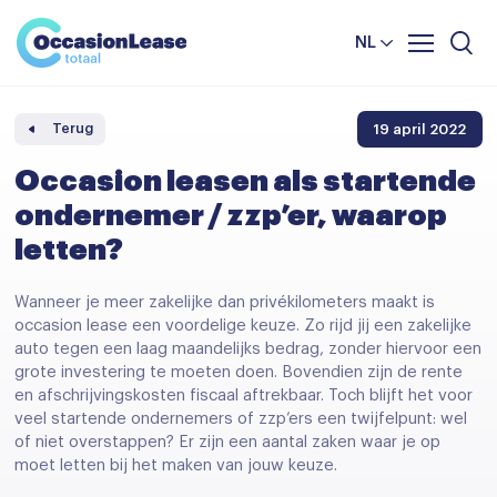
Leasevoorwaarden
Vergelijker
NL
Veelgestelde vragen
Nieuws en tips
19 april 2022
Terug
Over ons
Occasion leasen als startende
ondernemer / zzp’er, waarop
letten?
Wanneer je meer zakelijke dan privékilometers maakt is
occasion lease een voordelige keuze. Zo rijd jij een zakelijke
auto tegen een laag maandelijks bedrag, zonder hiervoor een
grote investering te moeten doen. Bovendien zijn de rente
en afschrijvingskosten fiscaal aftrekbaar. Toch blijft het voor
veel startende ondernemers of zzp’ers een twijfelpunt: wel
of niet overstappen? Er zijn een aantal zaken waar je op
moet letten bij het maken van jouw keuze.