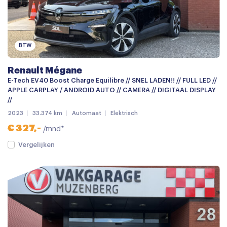
BTW
Renault Mégane
E-Tech EV40 Boost Charge Equilibre // SNEL LADEN!! // FULL LED //
APPLE CARPLAY / ANDROID AUTO // CAMERA // DIGITAAL DISPLAY
//
2023
33.374 km
Automaat
Elektrisch
€ 327,-
/mnd*
Vergelijken