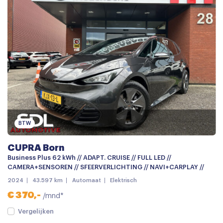
BTW
CUPRA Born
Business Plus 62 kWh // ADAPT. CRUISE // FULL LED //
CAMERA+SENSOREN // SFEERVERLICHTING // NAVI+CARPLAY //
2024
43.597 km
Automaat
Elektrisch
€ 370,-
/mnd*
Vergelijken