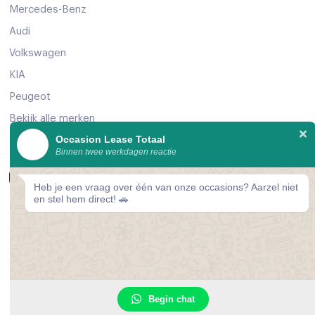
Mercedes-Benz
Audi
Volkswagen
KIA
Peugeot
Bekijk alle merken
Occasion Lease Totaal
Binnen twee werkdagen reactie
Heb je een vraag over één van onze occasions? Aarzel niet
© 2026 Occasion Lease Totaal
en stel hem direct! 🚗
Privacyverklaring
Cookievoorkeuren
1
Begin chat