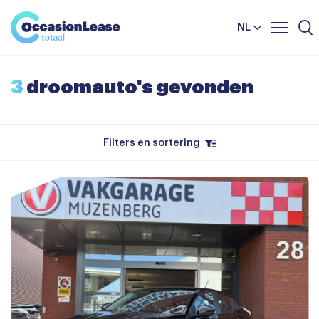
Leasevoorwaarden
Vergelijker
NL
Veelgestelde vragen
Nieuws en tips
3
droomauto's gevonden
Over ons
Filters en sortering