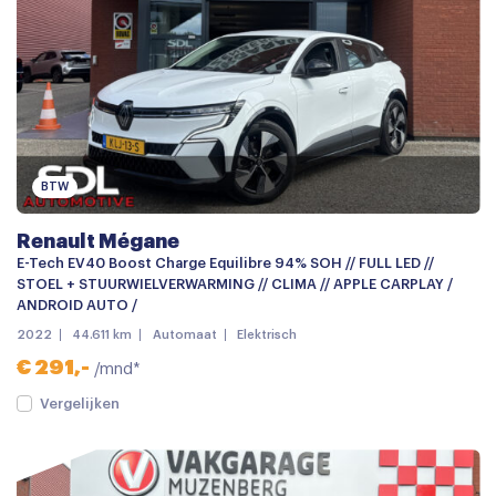
BTW
Renault Mégane
E-Tech EV40 Boost Charge Equilibre 94% SOH // FULL LED //
STOEL + STUURWIELVERWARMING // CLIMA // APPLE CARPLAY /
ANDROID AUTO /
2022
44.611 km
Automaat
Elektrisch
€ 291,-
/mnd*
Vergelijken