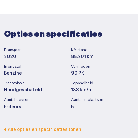
Opties en specificaties
Bouwjaar
KM stand
2020
88.201 km
Brandstof
Vermogen
Benzine
90 PK
Transmissie
Topsnelheid
Handgeschakeld
183 km/h
Aantal deuren
Aantal zitplaatsen
5-deurs
5
Interieurkleur
Bekleding
+ Alle opties en specificaties tonen
Donker blauw
Half leder / alcantara