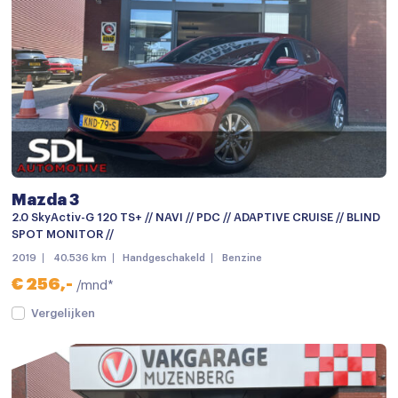
Cruise control
Cruise control adaptief met stop&go
Elektrische ramen achter
Elektrische ramen voor
Keyless start
keyless start
Mazda 3
Lederen versnellingspook
2.0 SkyActiv-G 120 TS+ // NAVI // PDC // ADAPTIVE CRUISE // BLIND
SPOT MONITOR //
Multi-functioneel stuurwiel
2019
40.536 km
Handgeschakeld
Benzine
Passagiersstoel in hoogte verstelbaar
€ 256,-
/mnd*
Regensensor
Vergelijken
Stoelverwarming
Stuur verstelbaar