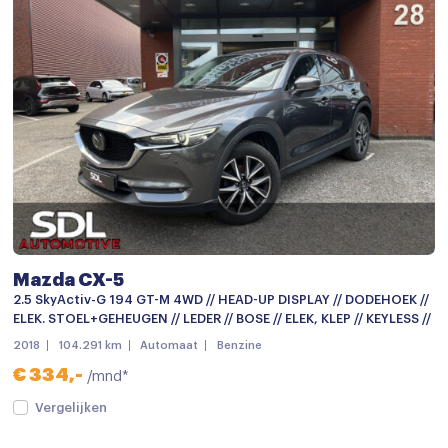
stuurverwarming
Voorstoelen verwarmd
Start/stop systeem
Airbag(s) hoofd achter
Airbag(s) hoofd voor
Airbag(s) side voor
Airbag bestuurder
Airbag passagier
Mazda CX-5
Alarm klasse 1(startblokkering)
2.5 SkyActiv-G 194 GT-M 4WD // HEAD-UP DISPLAY // DODEHOEK //
ELEK. STOEL+GEHEUGEN // LEDER // BOSE // ELEK, KLEP // KEYLESS //
Anti Blokkeer Systeem
2018
104.291 km
Automaat
Benzine
Anti doorSlip Regeling
€ 334,-
/mnd*
Autonomous Emergency Braking
Vergelijken
Bandenspanningscontrolesysteem