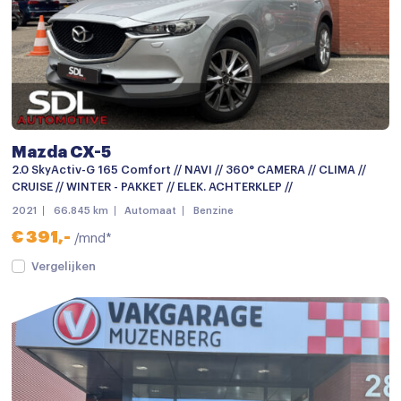
Apple carplay
Audio installatie
Bluetooth telefoonvoorbereiding
Head-up display
Multimedia systeem
Mazda CX-5
2.0 SkyActiv-G 165 Comfort // NAVI // 360° CAMERA // CLIMA //
Navigatiesysteem
CRUISE // WINTER - PAKKET // ELEK. ACHTERKLEP //
Radio
2021
66.845 km
Automaat
Benzine
€ 391,-
/mnd*
Achterbank in delen neerklapbaar
Vergelijken
Airco met elektronische regeling
Armsteun
Bestuurdersstoel in hoogte verstelbaar
Boordcomputer
Climate control