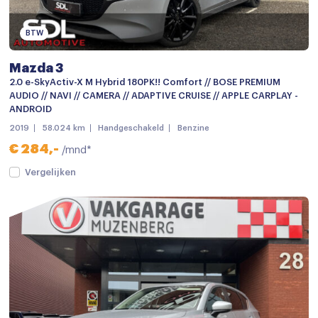
Dakspoiler
Dimlichten automatisch
BTW
Elektronische remkrachtverdeling
Mazda 3
Koplampen adaptief
2.0 e-SkyActiv-X M Hybrid 180PK!! Comfort // BOSE PREMIUM
AUDIO // NAVI // CAMERA // ADAPTIVE CRUISE // APPLE CARPLAY -
LED dagrijverlichting
ANDROID
2019
58.024 km
Handgeschakeld
Benzine
LED koplampen
€ 284,-
/mnd*
Lichtmetalen velgen
Vergelijken
Lichtmetalen velgen 16"
Mistlampen
Parkeer assistent
Parkeersensor achter
Parkeersensoren
Android auto