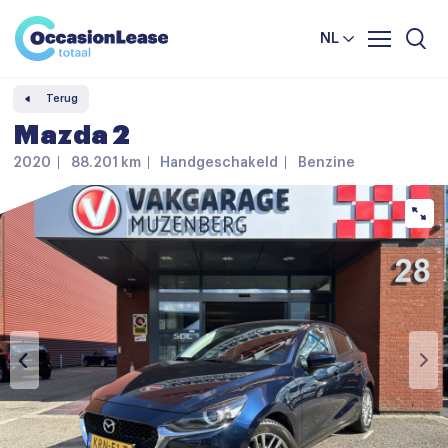
Leasevoorwaarden
Vergelijker
NL
Veelgestelde vragen
Terug
Nieuws en tips
Mazda 2
Over ons
2020
88.201 km
Handgeschakeld
Benzine