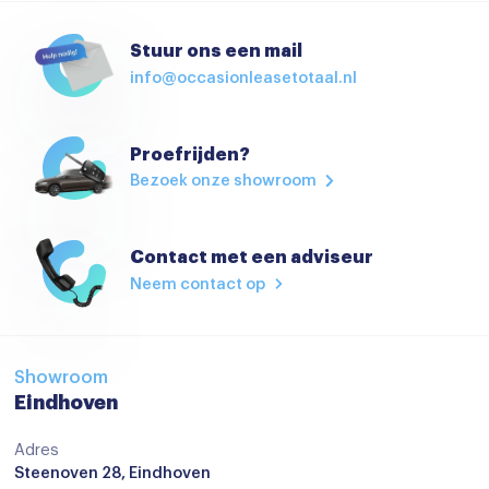
Brake Assist System
Stuur ons een mail
Dodehoek detector
info@occasionleasetotaal.nl
dodehoek herkenning
Elektronisch Stabiliteits Programma
Proefrijden?
Bezoek onze showroom
Hill hold functie
Isofix bevestiging voor kinderzitjes
Contact met een adviseur
Rijstrooksensor
Neem contact op
Verkeersbord detectie
Vermoeidheids herkenning
Achteropkomend verkeer waarschuwing
Showroom
Eindhoven
airco automatisch
Adres
Bluetooth
Steenoven 28, Eindhoven