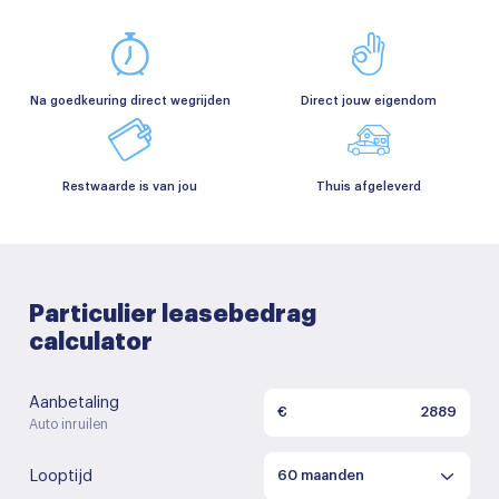
Na goedkeuring direct wegrijden
Direct jouw eigendom
Restwaarde is van jou
Thuis afgeleverd
Particulier leasebedrag
calculator
Aanbetaling
€
Auto inruilen
Looptijd