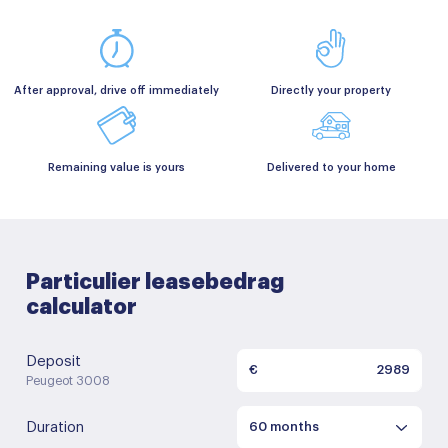
After approval, drive off immediately
Directly your property
Remaining value is yours
Delivered to your home
Particulier leasebedrag
calculator
Deposit
€
Peugeot 3008
Duration