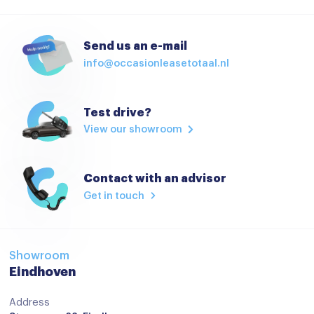
Anti doorSlip Regeling
Bandenspanningscontrolesysteem
Send us an e-mail
info@occasionleasetotaal.nl
Brake Assist System
Elektronisch Stabiliteits Programma
Test drive?
Hill hold functie
View our showroom
Isofix bevestiging voor kinderzitjes
Rijstrooksensor
Contact with an advisor
Verkeersbord detectie
Get in touch
Apple Carplay/Android Auto
Bluetooth
Showroom
centrale vergrendeling met afstandsbediening
Eindhoven
Connected services
Address