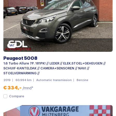
Armsteun voor
Bestuurdersstoel in hoogte verstelbaar
Binnenspiegel automatisch dimmend
Climate control
Cruise control
VAT
Cruisecontrol
Peugeot 5008
Elektrische ramen voor en achter
1.6 Turbo Allure 7P. 181PK! // LEDER // ELEK.STOEL+GEHEUGEN //
SCHUIF-KANTELDAK // CAMERA+SENSOREN // NAVI //
Hoofdsteunen achter
STOELVERWARMING //
2019
60.994 km
Automatic transmission
Benzine
Lederen/stof bekleding
€ 334,-
/mnd*
Lederen stuurwiel
Compare
Passagiersstoel in hoogte verstelbaar
Regensensor