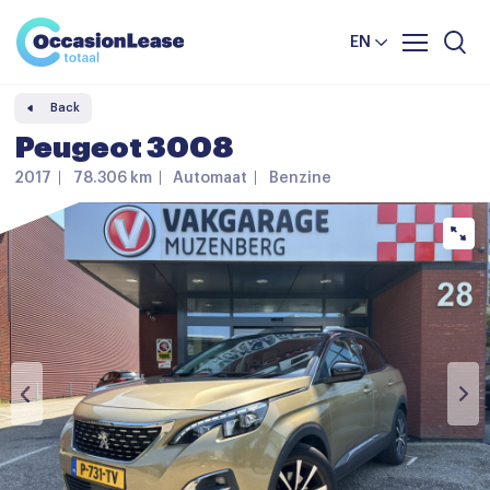
Business
News and tips
Comparator
EN
Frequently asked questions
Back
About us
Peugeot 3008
2017
78.306 km
Automaat
Benzine