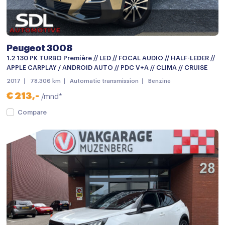
Centrale deurvergrendeling met afstandsbediening
Chroom delen exterieur
Dimlichten automatisch
Peugeot 3008
Elektronische remkrachtverdeling
1.2 130 PK TURBO Première // LED // FOCAL AUDIO // HALF-LEDER //
APPLE CARPLAY / ANDROID AUTO // PDC V+A // CLIMA // CRUISE
Getint glas
2017
78.306 km
Automatic transmission
Benzine
LED dagrijverlichting
€ 213,-
/mnd*
Lichtmetalen velgen
Compare
Lichtmetalen velgen 18"
Metaalkleur
Mistlampen voor
Parkeersensor achter
Parkeersensor voor
Parkeersensor voor en achter