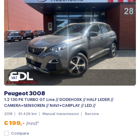
Stoelverwarming
Stuurbekrachtiging
Stuurwiel verwarmd
Virtual cockpit
Voorstoelen verwarmd
Airbag(s) hoofd achter
Airbag(s) hoofd voor
VAT
Airbag(s) side voor
Airbag bestuurder
Peugeot 3008
1.2 130 PK TURBO GT Line // DODEHOEK // HALF LEDER //
Airbag passagier
CAMERA+SENSOREN // NAVI+CARPLAY // LED //
Alarm klasse 1(startblokkering)
2018
61.426 km
Manual transmission
Benzine
€ 199,-
/mnd*
Anti Blokkeer Systeem
Compare
Anti doorSlip Regeling