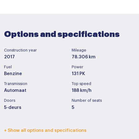
Options and specifications
Construction year
Mileage
2017
78.306 km
Fuel
Power
Benzine
131 PK
Transmission
Top speed
Automaat
188 km/h
Doors
Number of seats
5-deurs
5
Interior color
Upholstery
+ Show all options and specifications
Licht grijs
Half leder / stof