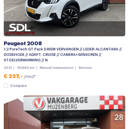
Trekhaak
Android auto
Apple carplay
Bluetooth telefoonvoorbereiding
Peugeot 2008
Focal premium audio
1.2 PureTech GT Pack D.RIEM VERVANGEN // LEDER-ALCANTARA //
DODEHOEK // ADAPT. CRUISE // CAMERA+SENSOREN //
Multimedia-voorbereiding
STOELVERWARMING // N
Multimedia systeem
2021
90.682 km
Manual transmission
Benzine
€ 227,-
/mnd*
Navigatie
Compare
Radio
Stuurwiel multifunctioneel
Achterbank in delen neerklapbaar
Airco (automatisch)
Armsteun