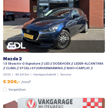
Navigatiesysteem
Navigatie voorbereiding
Radio
Radio-cd/mp3 speler
Spraakbediening
BTW
Stuurwiel multifunctioneel
Mazda 2
12Volt aansluiting
1.5 Skyactiv-G Signature // LED // DODEHOEK // LEDER-ALCANTARA
Achterbank in delen neerklapbaar
// CLIMA // STOEL+STUURVERWARMING // NAVI+CARPLAY //
2020
88.201 km
Handgeschakeld
Benzine
Airco
€ 206,-
/mnd*
Armsteun
Vergelijken
Armsteun achter
Armsteun voor