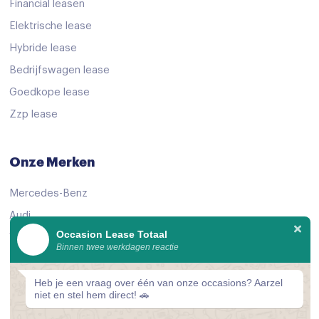
Financial leasen
ESC
Elektrische lease
Hill hold functie
Hybride lease
Isofix bevestiging voor kinderzitjes
Bedrijfswagen lease
Bluetooth
Goedkope lease
centrale vergrendeling met afstandsbediening
Zzp lease
Dab
Onze Merken
electronic climate control
extra getint glas achter
Mercedes-Benz
LED mistlampen
Audi
Occasion Lease Totaal
Volkswagen
lendesteun(en) verstelbaar
Binnen twee werkdagen reactie
KIA
stuur leder
Peugeot
Heb je een vraag over één van onze occasions? Aarzel
stuur multifunctioneel
niet en stel hem direct! 🚗
Bekijk alle merken
stuur verwarmd