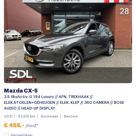
Bagage-afdekhoes
Bestuurdersstoel in hoogte verstelbaar
Binnenspiegel automatisch dimmend
Boordcomputer
Cruise control
Cruisecontrol
Elektrisch bedienbare spiegels
Elektrische handrem
Elektrische Ramen
Mazda CX-5
2.5 SkyActiv-G 194 Luxury // AFN. TREKHAAK //
Elektrische ramen voor en achter
ELEK.STOELEN+GEHEUGEN // ELEK. KLEP // 360 CAMERA // BOSE
AUDIO // HEAD-UP DISPLAY
Hoofdsteunen achter
2021
52.613 km
Automaat
Benzine
Isofix
€ 455,-
/mnd*
Keyless start
Vergelijken