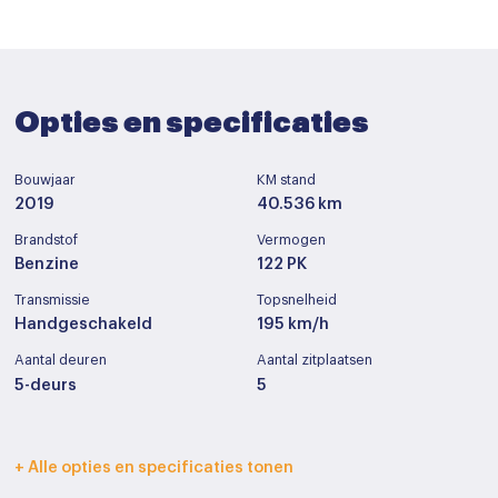
Opties en specificaties
Bouwjaar
KM stand
2019
40.536 km
Brandstof
Vermogen
Benzine
122 PK
Transmissie
Topsnelheid
Handgeschakeld
195 km/h
Aantal deuren
Aantal zitplaatsen
5-deurs
5
Interieurkleur
Bekleding
+ Alle opties en specificaties tonen
Zwart
Stof