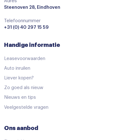
Airbag bestuurder
Adres
Steenoven 28, Eindhoven
Airbag passagier
Telefoonnummer
Alarm klasse 1(startblokkering)
+31 (0) 40 297 15 59
Anti Blokkeer Systeem
Handige informatie
Anti doorSlip Regeling
Anti doorSlip Regeling
Leasevoorwaarden
Autonomous Emergency Braking
Auto inruilen
Liever kopen?
Bandenspanningscontrolesysteem
Zo goed als nieuw
Brake Assist System
Nieuws en tips
Dodehoek detector
Veelgestelde vragen
dodehoek herkenning
Elektronische remkracht verdeling
Ons aanbod
Elektronisch Stabiliteits Programma