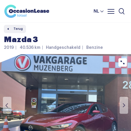
Leasevoorwaarden
Vergelijker
NL
Veelgestelde vragen
Terug
Nieuws en tips
Mazda 3
Over ons
2019
40.536 km
Handgeschakeld
Benzine