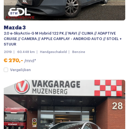
Centrale deurvergrendeling met afstandsbediening
Chroom delen exterieur
BTW
Dakspoiler
Mazda 3
Dimlichten automatisch
2.0 e-SkyActiv-G M Hybrid 122 PK // NAVI // CLIMA // ADAPTIVE
CRUISE // CAMERA // APPLE CARPLAY - ANDROID AUTO // STOEL +
Elektronische remkrachtverdeling
STUUR
2019
60.448 km
Handgeschakeld
Benzine
Getint glas
€ 270,-
/mnd*
LED achterlichten
Vergelijken
LED dagrijverlichting
LED koplampen
Lichtmetalen velgen
Lichtmetalen velgen
Lichtmetalen velgen 16"
Metaalkleur