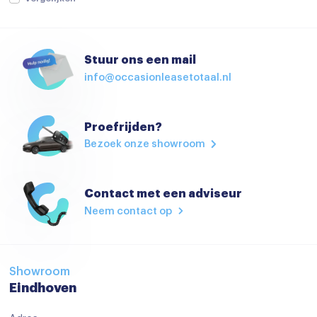
keyless start
Lederen stuurwiel
Stuur ons een mail
Lederen versnellingspook
info@occasionleasetotaal.nl
Passagiersstoel in hoogte verstelbaar
Regensensor
Proefrijden?
Stuurbekrachtiging
Bezoek onze showroom
Stuur verstelbaar
Voorstoelen verwarmd
Contact met een adviseur
Neem contact op
Start/stop systeem
Airbag(s) hoofd achter
Airbag(s) hoofd voor
Showroom
Eindhoven
Airbag(s) side voor