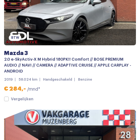
Mistlampen
Mistlampen voor
Parkeersensor achter
BTW
Parkeersensoren
parkeersensoren achter
Mazda 3
2.0 e-SkyActiv-X M Hybrid 180PK!! Comfort // BOSE PREMIUM
Audio installatie
AUDIO // NAVI // CAMERA // ADAPTIVE CRUISE // APPLE CARPLAY -
ANDROID
Aux en USB Aansluiting
2019
58.024 km
Handgeschakeld
Benzine
Bluetooth telefoonvoorbereiding
€ 284,-
/mnd*
Bluetooth telefoonvoorbereiding
Vergelijken
MP3 aansluiting
Multimedia-voorbereiding
Multimedia systeem
Navigatie