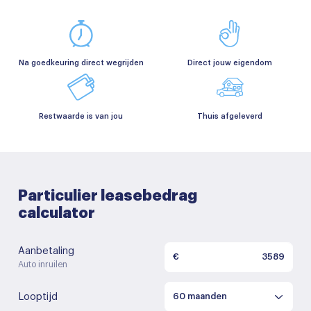
Na goedkeuring direct wegrijden
Direct jouw eigendom
Restwaarde is van jou
Thuis afgeleverd
Particulier leasebedrag
calculator
Aanbetaling
€
Auto inruilen
Looptijd