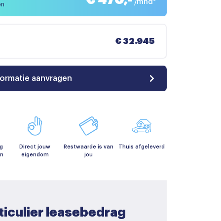
/mnd*
en
€ 32.945
formatie aanvragen
g
Direct jouw
Restwaarde is van
Thuis afgeleverd
en
eigendom
jou
ticulier leasebedrag