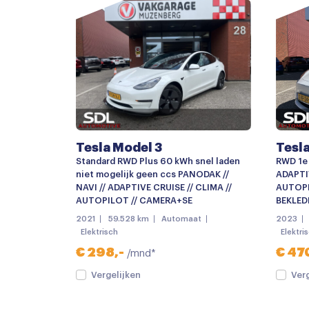
Buitenspiegels verwarmbaar
Centrale deurvergrendeling
Elek. bedienbare achterklep
Keyless entry
LED achterlichten
led Koplampen
Tesla Model 3
Tesl
Lichtmetalen velgen
Standard RWD Plus 60 kWh snel laden
RWD 1e 
Lichtmetalen velgen 19"
niet mogelijk geen ccs PANODAK //
ADAPTIV
NAVI // ADAPTIVE CRUISE // CLIMA //
AUTOPI
Metaalkleur
AUTOPILOT // CAMERA+SE
BEKLEDI
2021
59.528 km
Automaat
2023
Mistlampen voor
Elektrisch
Elektri
Parkeersensor achter
€ 298,-
€ 47
/mnd*
parkeersensoren achter
Vergelijken
Ver
Parkeersensor voor en achter