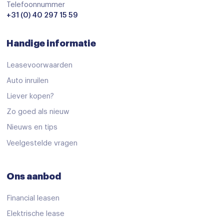
Lederen stuurwiel
Telefoonnummer
+31 (0) 40 297 15 59
Lederen versnellingspook
Multi-functioneel stuurwiel
Handige informatie
Passagiersstoel in hoogte verstelbaar
Leasevoorwaarden
Regensensor
Auto inruilen
Stoelverwarming
Liever kopen?
Stuurbekrachtiging
Zo goed als nieuw
Stuur verstelbaar
Nieuws en tips
Veelgestelde vragen
Voorstoelen verwarmd
Start/stop systeem
Ons aanbod
Achteruitrijcamera
adaptive cruise control
Financial leasen
Elektrische lease
Airbag(s) gordijn