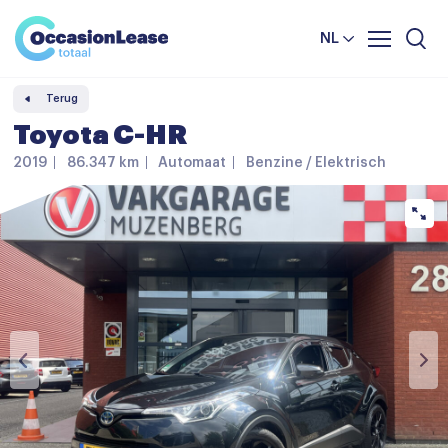
Leasevoorwaarden
Vergelijker
NL
Veelgestelde vragen
Terug
Nieuws en tips
Toyota C-HR
Over ons
2019
86.347 km
Automaat
Benzine / Elektrisch