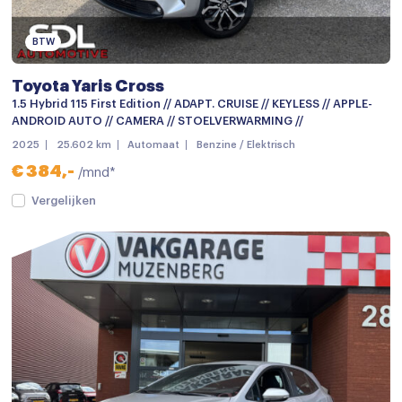
Bumpers in carrosseriekleur
Centrale deurvergrendeling
BTW
Centrale deurvergrendeling met afstandsbediening
Toyota Yaris Cross
Dimlichten automatisch
1.5 Hybrid 115 First Edition // ADAPT. CRUISE // KEYLESS // APPLE-
ANDROID AUTO // CAMERA // STOELVERWARMING //
Elektronische remkrachtverdeling
2025
25.602 km
Automaat
Benzine / Elektrisch
Getint glas
€ 384,-
/mnd*
Grootlichtassistent
Vergelijken
Keyless entry
keyless entry
LED achterlichten
LED dagrijverlichting
Lichtmetalen velgen
Lichtmetalen velgen