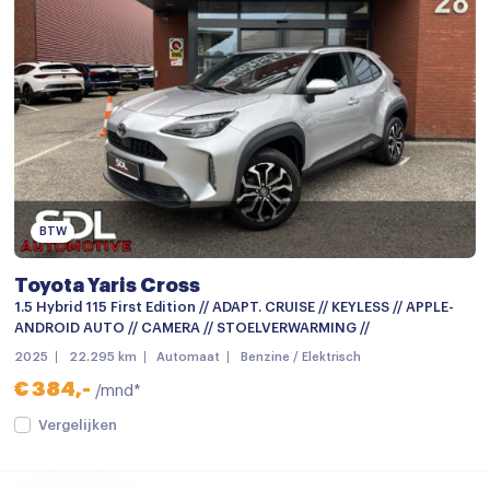
Navigatiesysteem full map
Navigatie voorbereiding
Stuurwiel multifunctioneel
12Volt aansluiting
Achterbank in delen neerklapbaar
Airco
BTW
Armsteun
Toyota Yaris Cross
Armsteun achter
1.5 Hybrid 115 First Edition // ADAPT. CRUISE // KEYLESS // APPLE-
Armsteun voor
ANDROID AUTO // CAMERA // STOELVERWARMING //
2025
22.295 km
Automaat
Benzine / Elektrisch
Bagage-afdekhoes
€ 384,-
/mnd*
Bestuurdersstoel in hoogte verstelbaar
Vergelijken
Binnenspiegel automatisch dimmend
Boordcomputer