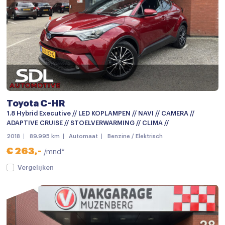
verwarmde zijspiegels
Achteruitrijcamera
Audio installatie
Audio installatie premium
Aux en USB Aansluiting
Toyota C-HR
Bluetooth telefoonvoorbereiding
1.8 Hybrid Executive // LED KOPLAMPEN // NAVI // CAMERA //
Bluetooth telefoonvoorbereiding
ADAPTIVE CRUISE // STOELVERWARMING // CLIMA //
2018
89.995 km
Automaat
Benzine / Elektrisch
MP3 aansluiting
€ 263,-
/mnd*
Multimedia-voorbereiding
Vergelijken
Multimedia systeem
Navigatie
Navigatiesysteem