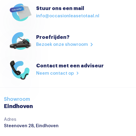
Climate control
Stuur ons een mail
info@occasionleasetotaal.nl
Cruise control
Cruisecontrol
Proefrijden?
Cruise control adaptief
Bezoek onze showroom
Elektrisch bedienbare spiegels
Elektrische handrem
Contact met een adviseur
Elektrische Ramen
Neem contact op
Elektrische ramen voor en achter
Hoofdsteunen achter
Showroom
Isofix
Eindhoven
Keyless start
Adres
Steenoven 28, Eindhoven
keyless start