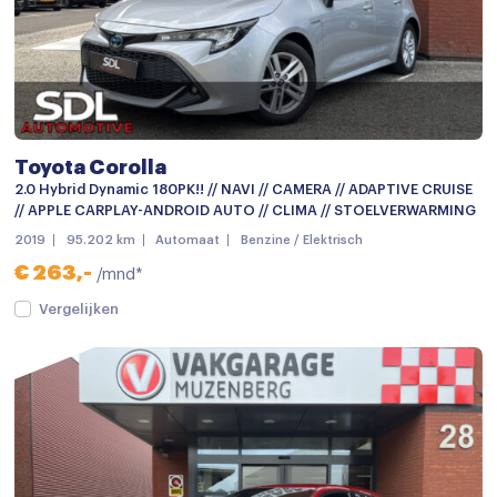
Lichtmetalen velgen 18"
Metaalkleur
Mistlampen
Mistlampen voor
Toyota Corolla
mistlampen voor
2.0 Hybrid Dynamic 180PK!! // NAVI // CAMERA // ADAPTIVE CRUISE
// APPLE CARPLAY-ANDROID AUTO // CLIMA // STOELVERWARMING
Parkeer assistent
2019
95.202 km
Automaat
Benzine / Elektrisch
Parkeersensor achter
€ 263,-
/mnd*
Parkeersensoren
Vergelijken
parkeersensoren achter
Parkeersensor voor
Parkeersensor voor en achter
Trekhaak
Trekhaak