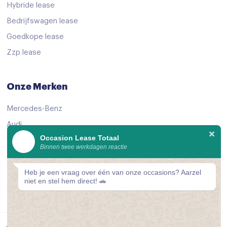
Hybride lease
Airbag(s) hoofd achter
Bedrijfswagen lease
Airbag(s) hoofd voor
Goedkope lease
Airbag(s) knie
Zzp lease
Airbag(s) side voor
Airbag(s) window
Onze Merken
Airbag bestuurder
Mercedes-Benz
Airbag passagier
Audi
Alarm klasse 1(startblokkering)
Occasion Lease Totaal
Volkswagen
Binnen twee werkdagen reactie
Anti Blokkeer Systeem
KIA
Anti doorSlip Regeling
Peugeot
Heb je een vraag over één van onze occasions? Aarzel
niet en stel hem direct! 🚗
Bekijk alle merken
Anti doorSlip Regeling
Autonomous Emergency Braking
Bandenspanningscontrolesysteem