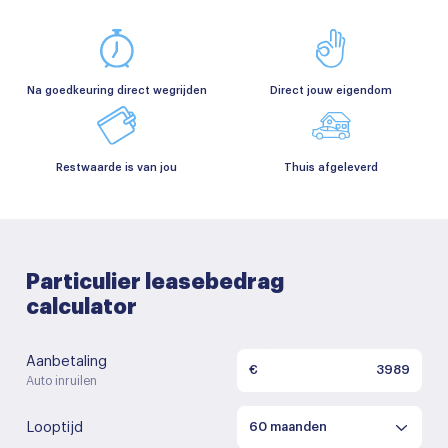
Na goedkeuring direct wegrijden
Direct jouw eigendom
Restwaarde is van jou
Thuis afgeleverd
Particulier leasebedrag
calculator
Aanbetaling
€
Auto inruilen
Looptijd