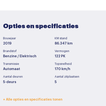
Opties en specificaties
Bouwjaar
KM stand
2019
86.347 km
Brandstof
Vermogen
Benzine / Elektrisch
122 PK
Transmissie
Topsnelheid
Automaat
170 km/h
Aantal deuren
Aantal zitplaatsen
5-deurs
5
Interieurkleur
Bekleding
+ Alle opties en specificaties tonen
Zwart
Stof