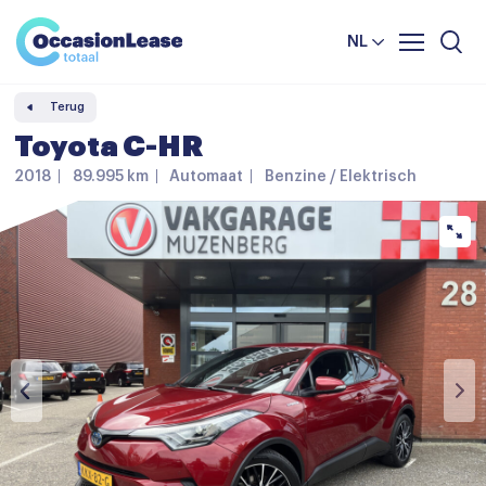
Leasevoorwaarden
Vergelijker
NL
Veelgestelde vragen
Terug
Nieuws en tips
Toyota C-HR
Over ons
2018
89.995 km
Automaat
Benzine / Elektrisch