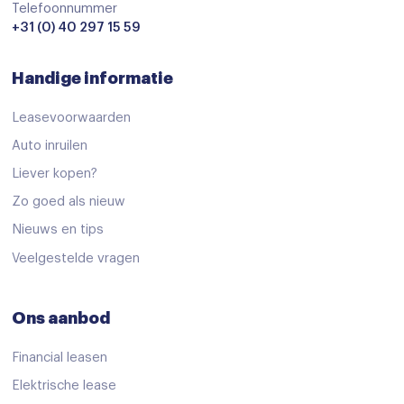
Stoelverwarming
Telefoonnummer
+31 (0) 40 297 15 59
Stuurbekrachtiging
Stuur verstelbaar
Handige informatie
Voorstoelen verwarmd
Leasevoorwaarden
Start/stop systeem
Auto inruilen
Achteruitrijcamera
Liever kopen?
Airbag(s) gordijn
Zo goed als nieuw
Airbag(s) hoofd achter
Nieuws en tips
Veelgestelde vragen
Airbag(s) hoofd voor
Airbag(s) knie
Ons aanbod
Airbag(s) side voor
Airbag(s) window
Financial leasen
Elektrische lease
Airbag bestuurder