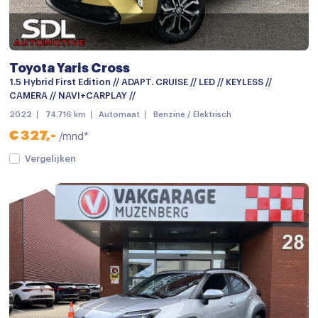
Centrale deurvergrendeling
Centrale deurvergrendeling met afstandsbediening
Dimlichten automatisch
Toyota Yaris Cross
Elektronische remkrachtverdeling
1.5 Hybrid First Edition // ADAPT. CRUISE // LED // KEYLESS //
CAMERA // NAVI+CARPLAY //
Getint glas
2022
74.716 km
Automaat
Benzine / Elektrisch
Grootlichtassistent
€ 327,-
/mnd*
Keyless entry
Vergelijken
keyless entry
LED achterlichten
LED dagrijverlichting
LED koplampen
Lichtmetalen velgen
Lichtmetalen velgen