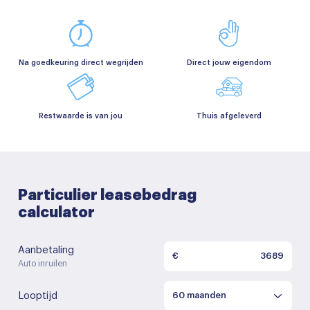
Na goedkeuring direct wegrijden
Direct jouw eigendom
Restwaarde is van jou
Thuis afgeleverd
Particulier leasebedrag
calculator
Aanbetaling
€
Auto inruilen
Looptijd