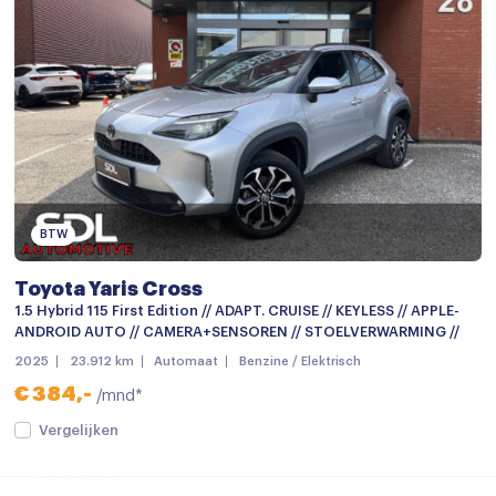
12Volt aansluiting
Achterbank in delen neerklapbaar
Airco
Armsteun
Armsteun achter
Armsteun voor
BTW
Bestuurdersstoel in hoogte verstelbaar
Toyota Yaris Cross
Binnenspiegel automatisch dimmend
1.5 Hybrid 115 First Edition // ADAPT. CRUISE // KEYLESS // APPLE-
Boordcomputer
ANDROID AUTO // CAMERA+SENSOREN // STOELVERWARMING //
2025
23.912 km
Automaat
Benzine / Elektrisch
Climate control
€ 384,-
/mnd*
Cruise control
Vergelijken
Cruisecontrol
Cruise control adaptief