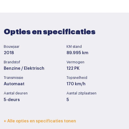
Opties en specificaties
Bouwjaar
KM stand
2018
89.995 km
Brandstof
Vermogen
Benzine / Elektrisch
122 PK
Transmissie
Topsnelheid
Automaat
170 km/h
Aantal deuren
Aantal zitplaatsen
5-deurs
5
Interieurkleur
Bekleding
+ Alle opties en specificaties tonen
Zwart
Stof