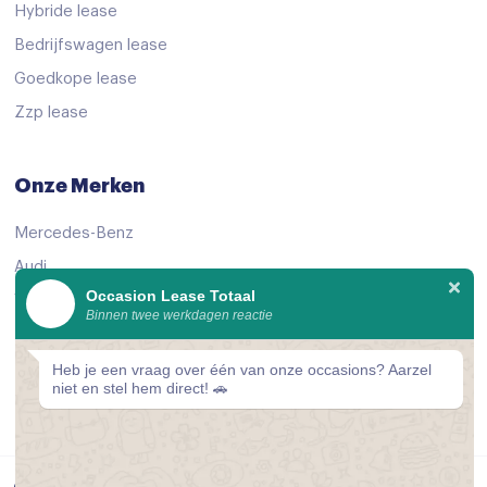
Hybride lease
Airbag passagier
Bedrijfswagen lease
Alarm klasse 1(startblokkering)
Goedkope lease
Anti Blokkeer Systeem
Zzp lease
Anti doorSlip Regeling
Anti doorSlip Regeling
Onze Merken
Autonomous Emergency Braking
Mercedes-Benz
Bandenspanningscontrolesysteem
Audi
Brake Assist System
Occasion Lease Totaal
Volkswagen
Binnen twee werkdagen reactie
Dodehoek detector
KIA
dodehoek herkenning
Peugeot
Heb je een vraag over één van onze occasions? Aarzel
niet en stel hem direct! 🚗
Bekijk alle merken
Elektronische remkracht verdeling
Elektronisch Stabiliteits Programma
ESC