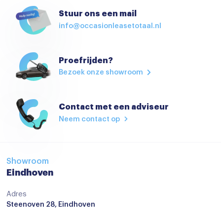
Elektrisch bedienbare spiegels
Stuur ons een mail
info@occasionleasetotaal.nl
Elektrische handrem
Elektrische Ramen
Proefrijden?
Elektrische ramen voor en achter
Bezoek onze showroom
Hoofdsteunen achter
Isofix
Contact met een adviseur
Keyless start
Neem contact op
keyless start
Lederen stuurwiel
Showroom
Lederen versnellingspook
Eindhoven
Multi-functioneel stuurwiel
Adres
Steenoven 28, Eindhoven
Regensensor