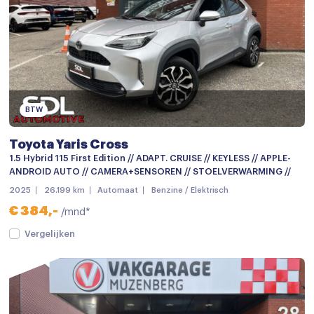
Audio installatie premium
Aux en USB Aansluiting
Bluetooth telefoonvoorbereiding
Bluetooth telefoonvoorbereiding
BTW
MP3 aansluiting
Toyota Yaris Cross
Multimedia-voorbereiding
1.5 Hybrid 115 First Edition // ADAPT. CRUISE // KEYLESS // APPLE-
Multimedia systeem
ANDROID AUTO // CAMERA+SENSOREN // STOELVERWARMING //
2025
26.199 km
Automaat
Benzine / Elektrisch
Navigatie
€ 384,-
/mnd*
Navigatiesysteem
Vergelijken
Navigatiesysteem full map
Navigatie voorbereiding
Stuurwiel multifunctioneel