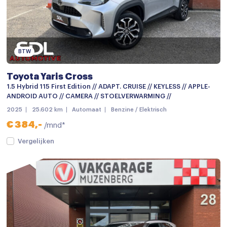
Lichtmetalen velgen 18"
Metaalkleur
Mistlampen
BTW
Mistlampen voor
Toyota Yaris Cross
mistlampen voor
1.5 Hybrid 115 First Edition // ADAPT. CRUISE // KEYLESS // APPLE-
ANDROID AUTO // CAMERA // STOELVERWARMING //
Parkeersensor achter
2025
25.602 km
Automaat
Benzine / Elektrisch
Parkeersensoren
€ 384,-
/mnd*
parkeersensoren achter
Vergelijken
Parkeersensor voor
Parkeersensor voor en achter
verwarmde zijspiegels
Achteruitrijcamera
Audio installatie