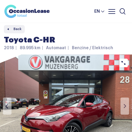
Business
News and tips
Comparator
EN
Frequently asked questions
Back
About us
Toyota C-HR
2018
89.995 km
Automaat
Benzine / Elektrisch