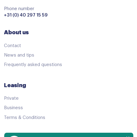
Stoelverwarming
Phone number
Stuurbekrachtiging
+31 (0) 40 297 15 59
Stuur verstelbaar
About us
Voorstoelen verwarmd
Start/stop systeem
Contact
Achteruitrijcamera
News and tips
Frequently asked questions
Airbag(s) gordijn
Airbag(s) hoofd achter
Leasing
Airbag(s) hoofd voor
Private
Airbag(s) knie
Business
Airbag(s) side voor
Terms & Conditions
Airbag(s) window
Airbag bestuurder