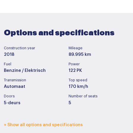
Options and specifications
Construction year
Mileage
2018
89.995 km
Fuel
Power
Benzine / Elektrisch
122 PK
Transmission
Top speed
Automaat
170 km/h
Doors
Number of seats
5-deurs
5
Interior color
Upholstery
+ Show all options and specifications
Zwart
Stof