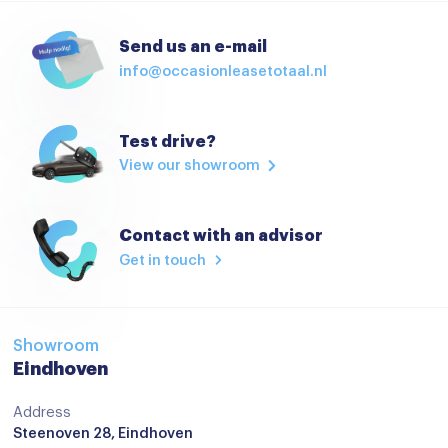
Elektrisch bedienbare spiegels
Send us an e-mail
Elektrische handrem
info@occasionleasetotaal.nl
Elektrische Ramen
Elektrische ramen voor en achter
Test drive?
View our showroom
Hoofdsteunen achter
Isofix
Contact with an advisor
Keyless start
Get in touch
keyless start
Lederen stuurwiel
Lederen versnellingspook
Showroom
Eindhoven
Multi-functioneel stuurwiel
Address
Regensensor
Steenoven 28, Eindhoven