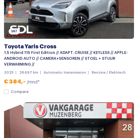
Lichtmetalen velgen 18"
Metaalkleur
Mistlampen
VAT
Mistlampen voor
Toyota Yaris Cross
mistlampen voor
1.5 Hybrid 115 First Edition // ADAPT. CRUISE // KEYLESS // APPLE-
ANDROID AUTO // CAMERA+SENSOREN // STOEL + STUUR
Parkeersensor achter
VERWARMING //
Parkeersensoren
2025
28.697 km
Automatic transmission
Benzine / Elektrisch
€ 384,-
/mnd*
parkeersensoren achter
Compare
Parkeersensor voor
Parkeersensor voor en achter
verwarmde zijspiegels
Achteruitrijcamera
Audio installatie