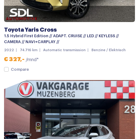
Centrale deurvergrendeling
Centrale deurvergrendeling met afstandsbediening
Dimlichten automatisch
Toyota Yaris Cross
Elektronische remkrachtverdeling
1.5 Hybrid First Edition // ADAPT. CRUISE // LED // KEYLESS //
CAMERA // NAVI+CARPLAY //
Getint glas
2022
74.716 km
Automatic transmission
Benzine / Elektrisch
Grootlichtassistent
€ 327,-
/mnd*
Keyless entry
Compare
keyless entry
LED achterlichten
LED dagrijverlichting
LED koplampen
Lichtmetalen velgen
Lichtmetalen velgen