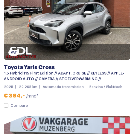
Audio installatie premium
Aux en USB Aansluiting
Bluetooth telefoonvoorbereiding
Bluetooth telefoonvoorbereiding
MP3 aansluiting
VAT
Multimedia-voorbereiding
Toyota Yaris Cross
Multimedia systeem
1.5 Hybrid 115 First Edition // ADAPT. CRUISE // KEYLESS // APPLE-
ANDROID AUTO // CAMERA // STOELVERWARMING //
Navigatie
2025
22.295 km
Automatic transmission
Benzine / Elektrisch
Navigatiesysteem
€ 384,-
/mnd*
Navigatiesysteem full map
Compare
Navigatie voorbereiding
Stuurwiel multifunctioneel