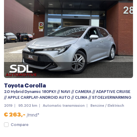
12Volt aansluiting
Achterbank in delen neerklapbaar
Airco
Armsteun
Armsteun achter
Armsteun voor
Bestuurdersstoel in hoogte verstelbaar
Binnenspiegel automatisch dimmend
Toyota Corolla
Boordcomputer
2.0 Hybrid Dynamic 180PK!! // NAVI // CAMERA // ADAPTIVE CRUISE
// APPLE CARPLAY-ANDROID AUTO // CLIMA // STOELVERWARMING
Climate control
2019
95.202 km
Automatic transmission
Benzine / Elektrisch
Cruise control
€ 263,-
/mnd*
Cruisecontrol
Compare
Cruise control adaptief