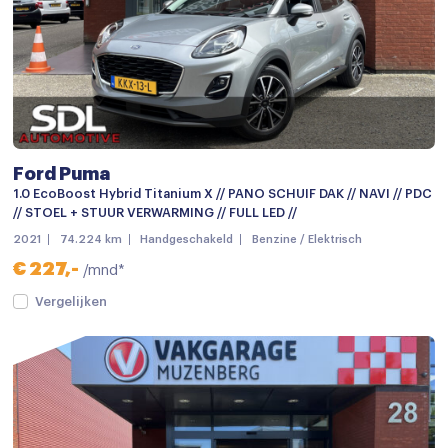
LED dagrijverlichting
LED koplampen
Lichtmetalen velgen
Lichtmetalen velgen
Lichtmetalen velgen 18"
Ford Puma
Metaalkleur
1.0 EcoBoost Hybrid Titanium X // PANO SCHUIF DAK // NAVI // PDC
// STOEL + STUUR VERWARMING // FULL LED //
Mistlampen voor
2021
74.224 km
Handgeschakeld
Benzine / Elektrisch
mistlampen voor adaptief
€ 227,-
/mnd*
Parkeersensor achter
Vergelijken
Parkeersensoren
parkeersensoren achter
Verwarmde voorruit
Verwarmde voorruit