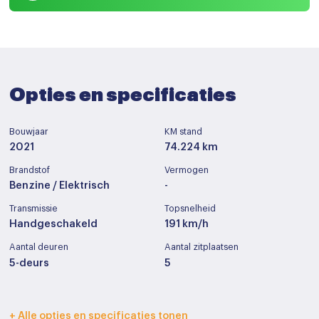
Opties en specificaties
Bouwjaar
KM stand
2021
74.224 km
Brandstof
Vermogen
Benzine / Elektrisch
-
Transmissie
Topsnelheid
Handgeschakeld
191 km/h
Aantal deuren
Aantal zitplaatsen
5-deurs
5
Interieurkleur
Bekleding
+ Alle opties en specificaties tonen