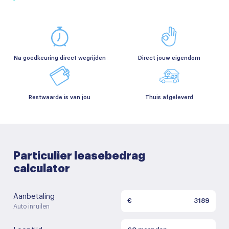
Na goedkeuring direct wegrijden
Direct jouw eigendom
Restwaarde is van jou
Thuis afgeleverd
Particulier leasebedrag
calculator
Aanbetaling
€
Auto inruilen