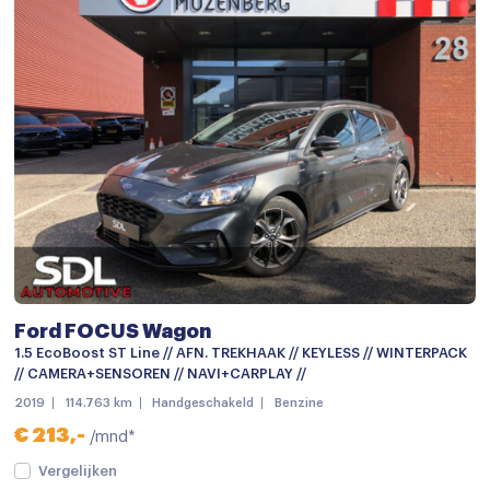
Navigatie
Navigatiesysteem
Navigatiesysteem full map
Navigatie voorbereiding
Spraakbediening
Stuurwiel multifunctioneel
12Volt aansluiting
Achterbank in delen neerklapbaar
Ford FOCUS Wagon
Airco
1.5 EcoBoost ST Line // AFN. TREKHAAK // KEYLESS // WINTERPACK
// CAMERA+SENSOREN // NAVI+CARPLAY //
Armsteun
2019
114.763 km
Handgeschakeld
Benzine
Armsteun achter
€ 213,-
/mnd*
Armsteun voor
Vergelijken