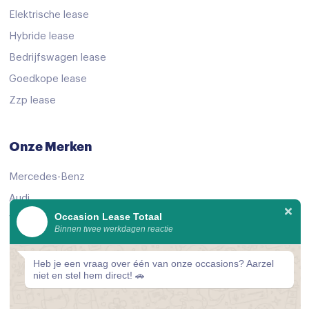
Stuurwiel verwarmd
Elektrische lease
verwarmd stuurwiel
Hybride lease
Voorstoelen verwarmd
Bedrijfswagen lease
Voorstoelen verwarmd
Goedkope lease
Start/stop systeem
Zzp lease
Airbag(s) hoofd achter
Onze Merken
Airbag(s) hoofd voor
Airbag(s) side voor
Mercedes-Benz
Audi
Airbag bestuurder
Occasion Lease Totaal
Volkswagen
Airbag passagier
Binnen twee werkdagen reactie
KIA
Alarm klasse 1(startblokkering)
Peugeot
Heb je een vraag over één van onze occasions? Aarzel
Anti Blokkeer Systeem
niet en stel hem direct! 🚗
Bekijk alle merken
Anti doorSlip Regeling