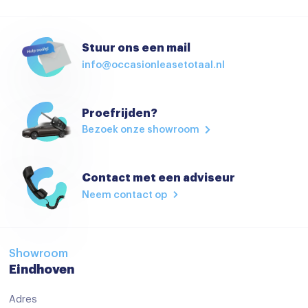
Bagage-afdekhoes
Bestuurdersstoel in hoogte verstelbaar
Stuur ons een mail
Binnenspiegel automatisch dimmend
info@occasionleasetotaal.nl
Boordcomputer
Cruise control
Proefrijden?
Bezoek onze showroom
Cruisecontrol
Elektrisch bedienbare spiegels
Contact met een adviseur
Elektrische Ramen
Neem contact op
Elektrische ramen achter
Elektrische ramen voor
Hoofdsteunen achter
Showroom
Eindhoven
Isofix
Adres
keyless start