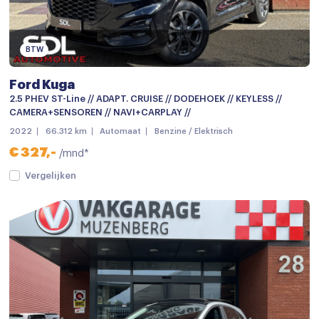
Buitenspiegels met verlichting
Buitenspiegels verwarmbaar
BTW
Bumpers in carrosseriekleur
Ford Kuga
Centrale deurvergrendeling
2.5 PHEV ST-Line // ADAPT. CRUISE // DODEHOEK // KEYLESS //
CAMERA+SENSOREN // NAVI+CARPLAY //
Centrale deurvergrendeling met afstandsbediening
2022
66.312 km
Automaat
Benzine / Elektrisch
Dimlichten automatisch
€ 327,-
/mnd*
Elektrisch glazen panorama-dak
Vergelijken
Elektronische remkrachtverdeling
Getint glas
Grootlichtassistent
Keyless entry
LED achterlichten