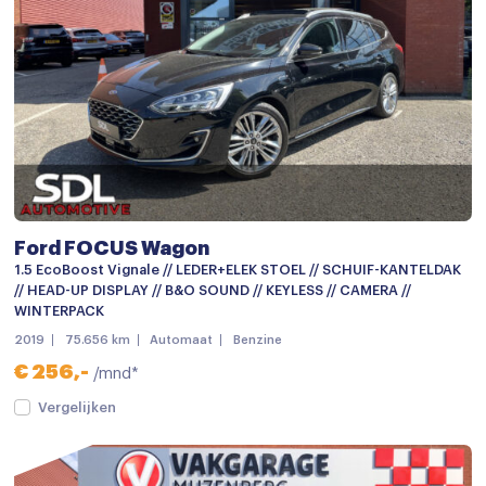
Android auto
Apple carplay
APPLE CARPLAY
Apple Carplay / Android auto voorbereiding
APPLE CARPLAY NAVIGATIE
Audio installatie
Ford FOCUS Wagon
Audio installatie premium
1.5 EcoBoost Vignale // LEDER+ELEK STOEL // SCHUIF-KANTELDAK
Aux en USB Aansluiting
// HEAD-UP DISPLAY // B&O SOUND // KEYLESS // CAMERA //
WINTERPACK
Bluetooth telefoonvoorbereiding
2019
75.656 km
Automaat
Benzine
Bluetooth telefoonvoorbereiding
€ 256,-
/mnd*
MP3 aansluiting
Vergelijken
Multimedia-voorbereiding
Multimedia systeem