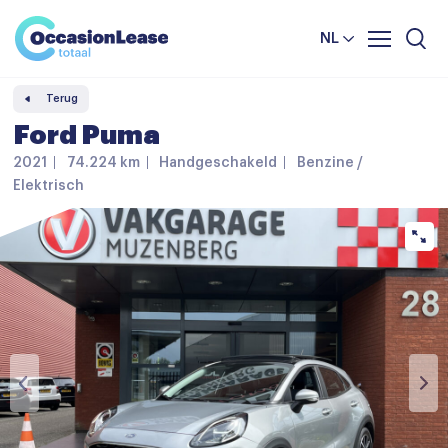
Leasevoorwaarden
Vergelijker
NL
Veelgestelde vragen
Terug
Nieuws en tips
Ford Puma
Over ons
2021
74.224 km
Handgeschakeld
Benzine /
Elektrisch