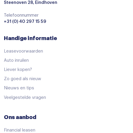
Steenoven 28, Eindhoven
Lederen stuurwiel
Telefoonnummer
Lederen versnellingspook
+31 (0) 40 297 15 59
Multi-functioneel stuurwiel
Handige informatie
Passagiersstoel in hoogte verstelbaar
Regensensor
Leasevoorwaarden
Sportstoelen
Auto inruilen
Liever kopen?
Stoelverwarming
Zo goed als nieuw
Stuurbekrachtiging
Nieuws en tips
Stuurbekrachtiging snelheidsafhankelijk
Veelgestelde vragen
Stuur verstelbaar
stuurverwarming
Ons aanbod
Stuurwiel verwarmd
Financial leasen