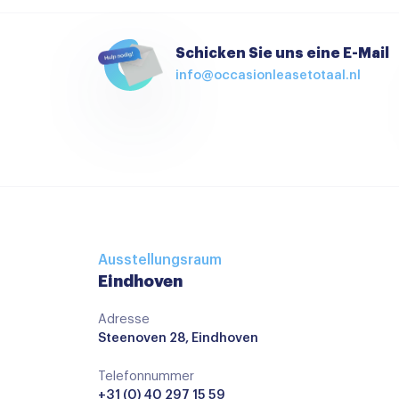
Android auto
APPLE CARPLAY
Schicken Sie uns eine E-Mail
info@occasionleasetotaal.nl
APPLE CARPLAY NAVIGATIE
Audio installatie premium
Bluetooth telefoonvoorbereiding
MP3 aansluiting
Multimedia systeem
Navigatiesysteem
Ausstellungsraum
Navigatie voorbereiding
Eindhoven
Stuurwiel multifunctioneel
Adresse
Achterbank in delen neerklapbaar
Steenoven 28, Eindhoven
Armsteun
Telefonnummer
+31 (0) 40 297 15 59
Armsteun voor