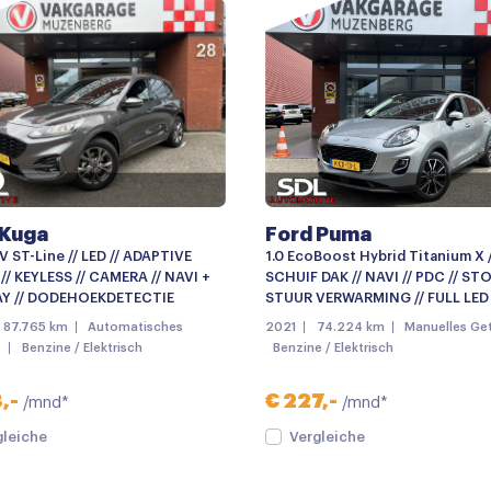
Buitenspiegels met verlich
Bumpers in carrosseriekleu
Centrale deurvergrendelin
Elektrisch glazen panoram
Getint glas
Keyless entry
 Kuga
Ford Puma
LED dagrijverlichting
V ST-Line // LED // ADAPTIVE
1.0 EcoBoost Hybrid Titanium X 
Lichtmetalen velgen
// KEYLESS // CAMERA // NAVI +
SCHUIF DAK // NAVI // PDC // ST
Y // DODEHOEKDETECTIE
STUUR VERWARMING // FULL LED 
Lichtmetalen velgen 18"
87.765 km
Automatisches
2021
74.224 km
Manuelles Get
e
Benzine / Elektrisch
Benzine / Elektrisch
Mistlampen voor
Parkeersensor achter
,-
€ 227,-
/mnd*
/mnd*
parkeersensoren achter
gleiche
Vergleiche
Verwarmde voorruit