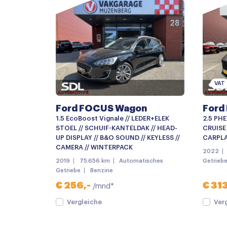
Buitenspiegels in carrosseriekleur
Buitenspiegels verwarmbaar
Centrale deurvergrendeling
Dimlichten automatisch
Elektronische remkrachtverdeling
VAT
Grootlichtassistent
Ford FOCUS Wagon
Ford
LED achterlichten
1.5 EcoBoost Vignale // LEDER+ELEK
2.5 PHE
LED koplampen
STOEL // SCHUIF-KANTELDAK // HEAD-
CRUISE 
UP DISPLAY // B&O SOUND // KEYLESS //
CARPLA
Lichtmetalen velgen
CAMERA // WINTERPACK
2022
2019
75.656 km
Automatisches
Getrieb
Metaalkleur
Getriebe
Benzine
mistlampen voor adaptief
€ 256,-
€ 313
/mnd*
Parkeersensoren
Vergleiche
Ver
Verwarmde voorruit