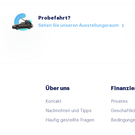
Apple carplay
Apple Carplay / Android au
Probefahrt?
Sehen Sie unseren Ausstellungsraum
Audio installatie
Aux en USB Aansluiting
Bluetooth telefoonvoorber
Multimedia-voorbereiding
Navigatie
Navigatiesysteem full map
Über uns
Finanzie
Spraakbediening
Kontakt
Privates
12Volt aansluiting
Nachrichten und Tipps
Geschaftlic
Airco
Häufig gestellte Fragen
Bedingunge
Armsteun achter
Bagage-afdekhoes