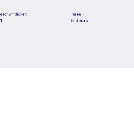
eschwindigkeit
Türen
/h
5-deurs
möbel
Hubraum des Zylinders
999 cc
yp
Radstand
ic
259 cm
Buitenspiegels elektrisch i
rmbaar
Buitenspiegels elektrisch v