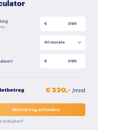
culator
lung
€
uma
alwert
€
€ 220,-
Mietbetrag
/mnd
Mietvertrag anfordern
t enthalten?