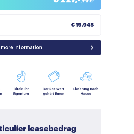
/mnd*
€ 15.945
 more information
e
Direkt Ihr
Der Restwert
Lieferung nach
en
Eigentum
gehört Ihnen
Hause
ticulier leasebedrag