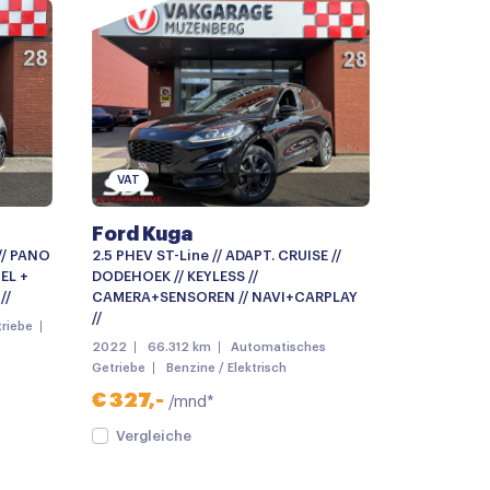
ting
r
g met afstandsbediening
a-dak
VAT
Ford Kuga
// PANO
2.5 PHEV ST-Line // ADAPT. CRUISE //
OEL +
DODEHOEK // KEYLESS //
//
CAMERA+SENSOREN // NAVI+CARPLAY
//
riebe
2022
66.312 km
Automatisches
Getriebe
Benzine / Elektrisch
€ 327,-
/mnd*
Vergleiche