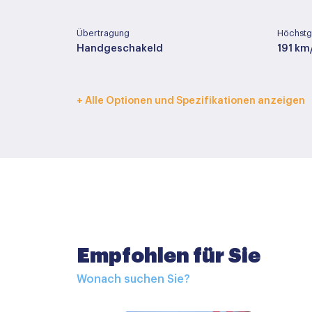
Übertragung
Höchstg
Handgeschakeld
191 km
Innenfarbe
Polster
+ Alle Optionen und Spezifikationen anzeigen
Zwart
Stof
Basisfarbe
Farbe T
Zilver
Metall
Zubehör
Empfohlen für Sie
Afdekhoes
Wonach suchen Sie?
Buitenspiegels elektrisch verstel- en verwa