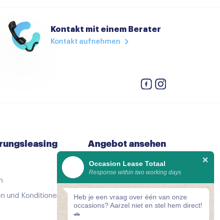
to voorbereiding
Kontakt mit einem Berater
Kontakt aufnehmen
eiding
rungsleasing
Angebot ansehen
Occasion Lease Totaal
Alle gebrauchtwagen
Response within two working days
h
So gut wie neu
n und Konditionen
Komparator
Heb je een vraag over één van onze
occasions? Aarzel niet en stel hem direct!
🚗