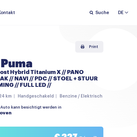
Kontakt
Suche
DE
Print
 Puma
ost Hybrid Titanium X // PANO
K // NAVI // PDC // STOEL + STUUR
NG // FULL LED //
24 km
Handgeschakeld
Benzine / Elektrisch
 Auto kann besichtigt werden in
hoven
€ 227,-