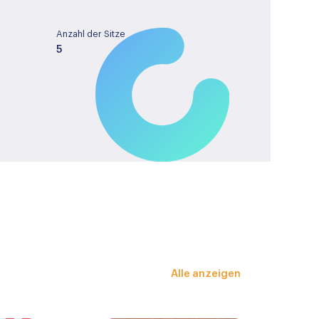
Anzahl der Sitze
5
Tankinhalt
42
License plate
KKX13L
nklapbaar
Alle anzeigen
erstelbaar