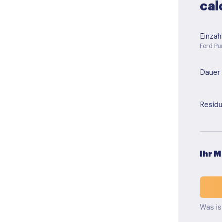
cal
Einzah
Ford P
Dauer
Residu
Ihr 
Was is