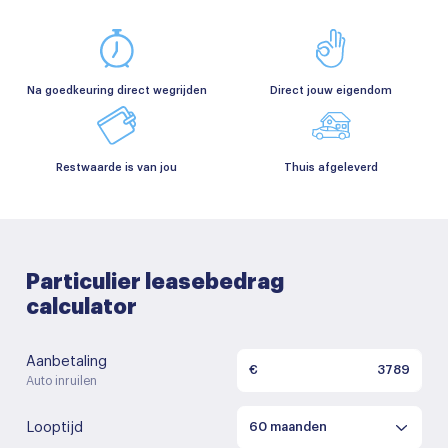
Na goedkeuring direct wegrijden
Direct jouw eigendom
Restwaarde is van jou
Thuis afgeleverd
Particulier leasebedrag
calculator
Aanbetaling
€
Auto inruilen
Looptijd