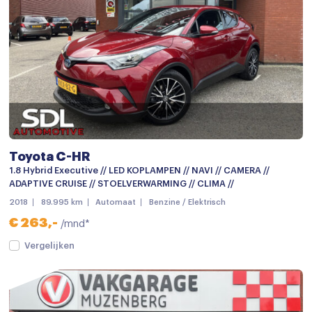
Spraakbediening
Achterbank in delen neerklapbaar
Airco
Airco (automatisch)
Airco met elektronische regeling
Armsteun
Toyota C-HR
Armsteun achter
1.8 Hybrid Executive // LED KOPLAMPEN // NAVI // CAMERA //
ADAPTIVE CRUISE // STOELVERWARMING // CLIMA //
Armsteun voor
2018
89.995 km
Automaat
Benzine / Elektrisch
Bestuurdersstoel in hoogte verstelbaar
€ 263,-
/mnd*
Binnenspiegel automatisch dimmend
Vergelijken
Elektrische ramen voor en achter
Hoofdsteunen achter