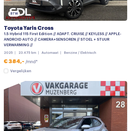
Bumpers in carrosseriekleur
Centrale deurvergrendeling met afstandsbediening
BTW
Dakrails
Toyota Yaris Cross
Dimlichten automatisch
1.5 Hybrid 115 First Edition // ADAPT. CRUISE // KEYLESS // APPLE-
ANDROID AUTO // CAMERA+SENSOREN // STOEL + STUUR
Elektronische remkrachtverdeling
VERWARMING //
2025
23.475 km
Automaat
Benzine / Elektrisch
Getint glas
€ 384,-
/mnd*
Grootlichtassistent
Vergelijken
Keyless entry
LED achterlichten
LED dagrijverlichting
LED koplampen
Lichtmetalen velgen
Lichtmetalen velgen 17"