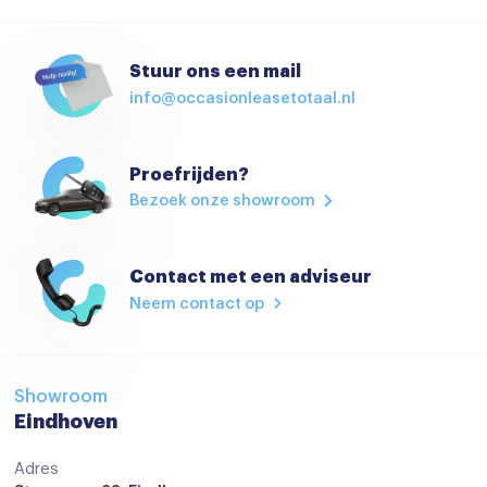
Airbag(s) knie
Airbag(s) side voor
Stuur ons een mail
info@occasionleasetotaal.nl
Airbag bestuurder
Airbag passagier
Proefrijden?
Alarm klasse 1(startblokkering)
Bezoek onze showroom
Anti Blokkeer Systeem
Anti doorSlip Regeling
Contact met een adviseur
Anti doorSlip Regeling
Neem contact op
Autonomous Emergency Braking
Bandenspanningscontrolesysteem
Showroom
bots waarschuwing systeem
Eindhoven
Brake Assist System
Adres