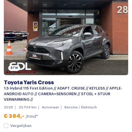
Keyless start
keyless start
Lederen stuurwiel
Lederen versnellingspook
Passagiersstoel in hoogte verstelbaar
Regensensor
Stuurbekrachtiging
BTW
Stuur verstelbaar
Toyota Yaris Cross
Virtual cockpit
1.5 Hybrid 115 First Edition // ADAPT. CRUISE // KEYLESS // APPLE-
ANDROID AUTO // CAMERA+SENSOREN // STOEL + STUUR
Zwarte hemelbekleding
VERWARMING //
Achteruitrijcamera
2025
23.704 km
Automaat
Benzine / Elektrisch
€ 384,-
/mnd*
Airbag(s) hoofd achter
Vergelijken
Airbag(s) hoofd voor