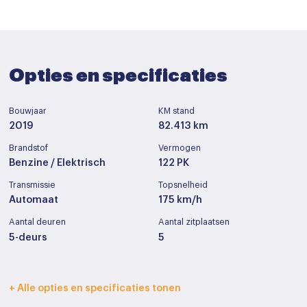
Opties en specificaties
Bouwjaar
KM stand
2019
82.413 km
Brandstof
Vermogen
Benzine / Elektrisch
122 PK
Transmissie
Topsnelheid
Automaat
175 km/h
Aantal deuren
Aantal zitplaatsen
5-deurs
5
Interieurkleur
Bekleding
+ Alle opties en specificaties tonen
Zwart
Stof