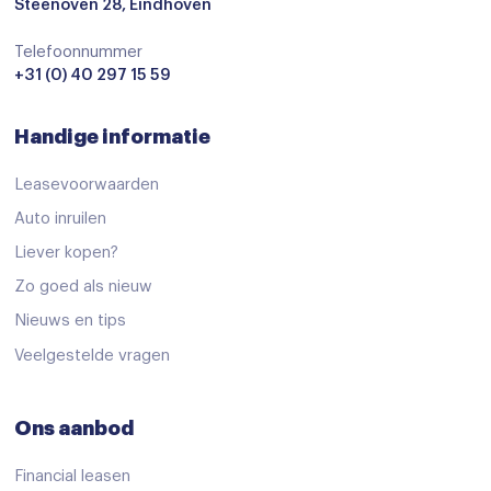
Derde remlicht
Steenoven 28, Eindhoven
Elektronisch Stabiliteits Programma
Telefoonnummer
+31 (0) 40 297 15 59
Hill hold functie
Isofix bevestiging voor kinderzitjes
Handige informatie
Verkeersbord detectie
Leasevoorwaarden
Vermoeidheids herkenning
Auto inruilen
Achteropkomend verkeer waarschuwing
Liever kopen?
airco automatisch
Zo goed als nieuw
Bluetooth
Nieuws en tips
centrale vergrendeling met afstandsbediening
Veelgestelde vragen
Connected services
Ons aanbod
Cruise control adaptief met stop&go en stuurhulp
Dab
Financial leasen