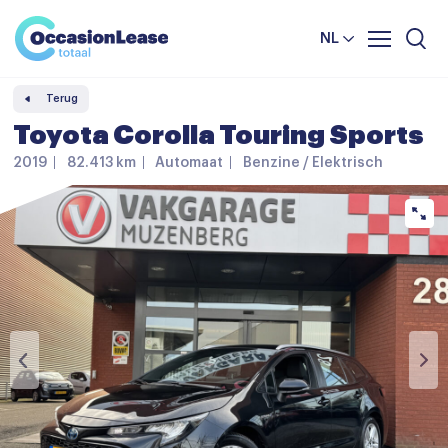
Leasevoorwaarden
Vergelijker
NL
Veelgestelde vragen
Terug
Nieuws en tips
Toyota Corolla Touring Sports
Over ons
2019
82.413 km
Automaat
Benzine / Elektrisch