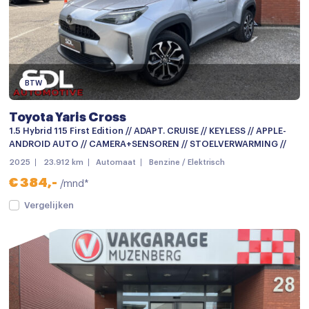
Metaalkleur
Mistlampen voor
mistlampen voor
BTW
Parkeersensor achter
Parkeersensor voor
Toyota Yaris Cross
1.5 Hybrid 115 First Edition // ADAPT. CRUISE // KEYLESS // APPLE-
Parkeersensor voor en achter
ANDROID AUTO // CAMERA+SENSOREN // STOELVERWARMING //
Achteruitrijcamera
2025
23.912 km
Automaat
Benzine / Elektrisch
€ 384,-
/mnd*
Audio installatie
Vergelijken
Bluetooth telefoonvoorbereiding
Multimedia-voorbereiding
Multimedia systeem
Navigatie
Navigatiesysteem full map