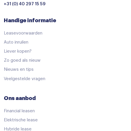
+31 (0) 40 297 15 59
Bluetooth telefoonvoorbereiding
Bluetooth telefoonvoorbereiding
Handige informatie
Head-up display
Leasevoorwaarden
Head-up display
Auto inruilen
Multimedia-voorbereiding
Liever kopen?
Multimedia systeem
Zo goed als nieuw
Navigatie
Nieuws en tips
Veelgestelde vragen
Navigatiesysteem
Navigatiesysteem full map
Ons aanbod
Stuurwiel multifunctioneel
Financial leasen
Subwoofer
Elektrische lease
zelfstandige rijstrookwissel
Hybride lease