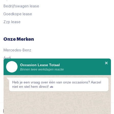
zelfstandige rijstrookwissel
Bedrijfswagen lease
zelfstandige rijstrookwissel
Goedkope lease
Achterbank in delen neerklapbaar
Zzp lease
Achterbank verwarmd
Achterbank verwarmd
Onze Merken
Airco
Mercedes-Benz
Airco (automatisch)
Audi
Airco met elektronische regeling
Occasion Lease Totaal
Volkswagen
Binnen twee werkdagen reactie
Airco separaat achter
KIA
Peugeot
Airco separaat achter
Heb je een vraag over één van onze occasions? Aarzel
niet en stel hem direct! 🚗
Bekijk alle merken
Armsteun
Armsteun achter
Armsteun voor