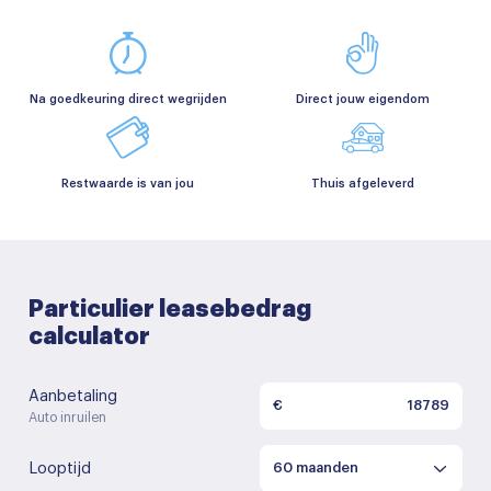
Na goedkeuring direct wegrijden
Direct jouw eigendom
Restwaarde is van jou
Thuis afgeleverd
Particulier leasebedrag
calculator
Aanbetaling
€
Auto inruilen
Looptijd