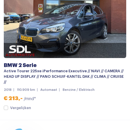
LED koplampen adaptief
Lichtmetalen velgen
Metaalkleur
Mistlampen
Mistlampen voor
Open dak
BMW 2 Serie
Panoramadak
Active Tourer 225xe iPerformance Executive // NAVI // CAMERA //
HEAD UP DISPLAY // PANO SCHUIF-KANTEL DAK // CLIMA // CRUISE
Panoramadak
//
2018
110.909 km
Automaat
Benzine / Elektrisch
Parkeer assistent
€ 213,-
/mnd*
Parkeersensor achter
Vergelijken
Parkeersensor voor
Parkeersensor voor en achter