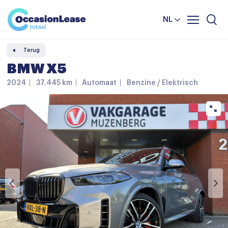
Leasevoorwaarden
Vergelijker
NL
Veelgestelde vragen
Terug
Nieuws en tips
BMW X5
Over ons
2024
37.445 km
Automaat
Benzine / Elektrisch