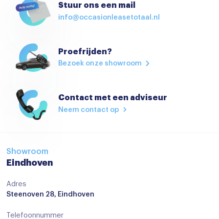
Stuur ons een mail
Schuif-/kanteldak
info@occasionleasetotaal.nl
Trekhaak
verwarmde zijspiegels
Proefrijden?
Zonnescherm zijruiten
Bezoek onze showroom
Zonnescherm zijruiten
Achteruitrijcamera
Contact met een adviseur
Android auto
Neem contact op
Apple carplay
Audio installatie
Showroom
Audio installatie
Eindhoven
Audio installatie high end
Adres
Steenoven 28, Eindhoven
Audio installatie premium
Audio installatie premium
Telefoonnummer