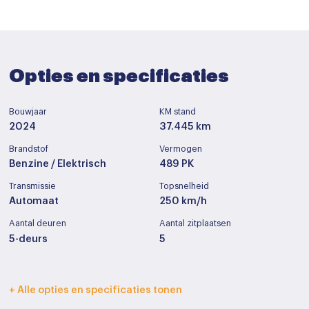
Opties en specificaties
Bouwjaar
KM stand
2024
37.445 km
Brandstof
Vermogen
Benzine / Elektrisch
489 PK
Transmissie
Topsnelheid
Automaat
250 km/h
Aantal deuren
Aantal zitplaatsen
5-deurs
5
Interieurkleur
Bekleding
+ Alle opties en specificaties tonen
Zwart
Leder