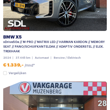
Elektrisch glazen panorama-dak
Elektrisch glazen panorama-dak
Getint glas
Grootlichtassistent
BMW X5
Keyless entry
xDrive50e // M-PRO // MATRIX LED // HARMAN KARDON // MEMORY
SEAT // PANO/SCHUIFKANTELDAK // ADAPTIV ONDERSTEL // ELEK.
keyless entry
TREKHAAK
Koplampen adaptief
2024
37.445 km
Automaat
Benzine / Elektrisch
€ 1.339,-
/mnd*
Koplampen adaptief
Vergelijken
Koplampen adaptief
LED achterlichten
LED dagrijverlichting
LED koplampen
led Koplampen