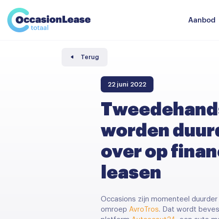
Leasevoorwaarden
Vergelijker
Aanbod
Veelgestelde vragen
Nieuws en tips
Terug
Over ons
22 juni 2022
Tweedehands
worden duurd
over op finan
leasen
Occasions zijn momenteel duurder 
omroep
AvroTros
. Dat wordt beves