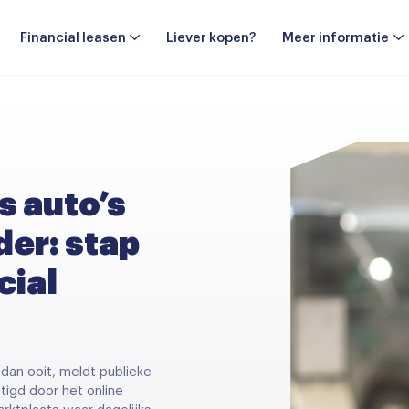
Financial leasen
Liever kopen?
Meer informatie
 auto’s
er: stap
cial
dan ooit, meldt publieke
tigd door het online