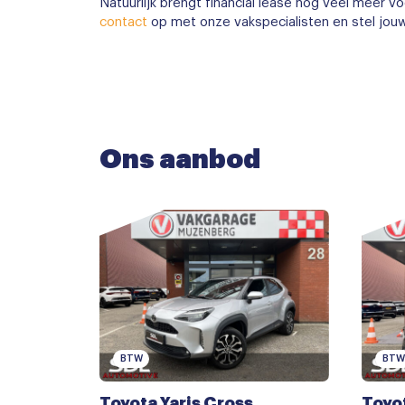
Natuurlijk brengt financial lease nog veel meer
contact
op met onze vakspecialisten en stel jou
Ons aanbod
BTW
BTW
Toyota Yaris Cross
Toyot