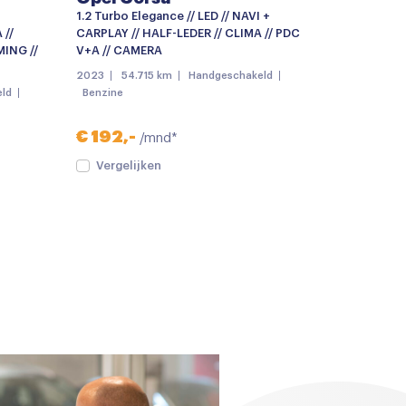
1.2 Turbo Elegance // LED // NAVI +
 //
CARPLAY // HALF-LEDER // CLIMA // PDC
ING //
V+A // CAMERA
2023
54.715 km
Handgeschakeld
ld
Benzine
€ 192,-
/mnd*
Vergelijken