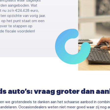
arktplaats waar dagelijks
orden aangeboden. Wat
t nu zo’n €24.428 euro,
en opzichte van vorig jaar.
je op het punt staat om een
 over te stappen op
 de fiscale voordelen!
s auto’s: vraag groter dan aa
ebben we grotendeels te danken aan het schaarse aanbod in combi
or handelaren. Occasiondealers weten niet meer goed waar zij nog 