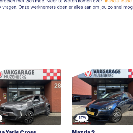
 voordelen met zich mee. Meer te weten komen over
financial lease 
w vragen. Onze werknemers doen er alles aan om jou zo snel moge
BTW
a Yaris Cross
Mazda 2