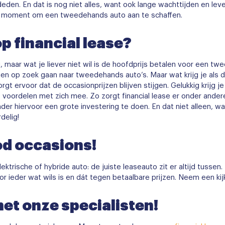
eden. En dat is nog niet alles, want ook lange wachttijden en le
 moment om een tweedehands auto aan te schaffen.
 financial lease?
maar wat je liever niet wil is de hoofdprijs betalen voor een twe
ten op zoek gaan naar tweedehands auto’s. Maar wat krijg je als d
zorgt ervoor dat de occasionprijzen blijven stijgen. Gelukkig krij
 voordelen met zich mee. Zo zorgt financial lease er onder andere 
er hiervoor een grote investering te doen. En dat niet alleen, wa
delig!
od occasions!
lektrische of hybride auto: de juiste leaseauto zit er altijd tuss
 ieder wat wils is en dát tegen betaalbare prijzen. Neem een ki
het onze specialisten!