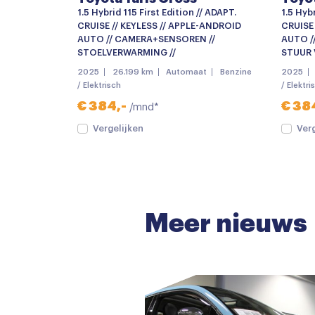
1.5 Hybrid 115 First Edition // ADAPT.
1.5 Hybr
CRUISE // KEYLESS // APPLE-ANDROID
CRUISE
AUTO // CAMERA+SENSOREN //
AUTO /
STOELVERWARMING //
STUUR 
2025
26.199 km
Automaat
Benzine
2025
/ Elektrisch
/ Elektri
€ 384,-
€ 38
/mnd*
Vergelijken
Ver
Meer nieuws