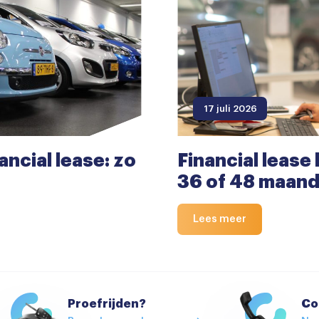
17 juli 2026
nancial lease: zo
Financial lease 
36 of 48 maan
Lees meer
Proefrijden?
Co