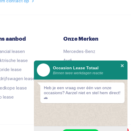
em contact op
ns aanbod
Onze Merken
ancial leasen
Mercedes-Benz
ktrische lease
Audi
Occasion Lease Totaal
bride lease
Volkswagen
Binnen twee werkdagen reactie
drijfswagen lease
KIA
Heb je een vraag over één van onze
edkope lease
Peugeot
occasions? Aarzel niet en stel hem direct!
p lease
Bekijk alle merken
🚗
1