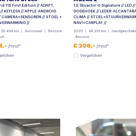
id 115 First Edition // ADAPT.
1.5 Skyactiv-G Signature // LED //
 // KEYLESS // APPLE-ANDROID
DODEHOEK // LEDER-ALCANTARA
/ CAMERA+SENSOREN // STOEL +
CLIMA // STOEL+STUURVERWARM
VERWARMING //
NAVI+CARPLAY //
25.499 km
Automaat
Benzine
2020
88.201 km
Handgeschake
sch
Benzine
4,-
€ 206,-
/mnd*
/mnd*
gelijken
Vergelijken