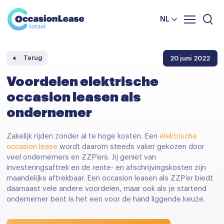
Leasevoorwaarden
Vergelijker
NL
Veelgestelde vragen
Nieuws en tips
20 juni 2022
Terug
Over ons
Voordelen elektrische
occasion leasen als
ondernemer
Zakelijk rijden zonder al te hoge kosten. Een
elektrische
occasion lease
wordt daarom steeds vaker gekozen door
veel ondernemers en ZZP’ers. Jij geniet van
investeringsaftrek en de rente- en afschrijvingskosten zijn
maandelijks aftrekbaar. Een occasion leasen als ZZP’er biedt
daarnaast vele andere voordelen, maar ook als je startend
ondernemer bent is het een voor de hand liggende keuze.