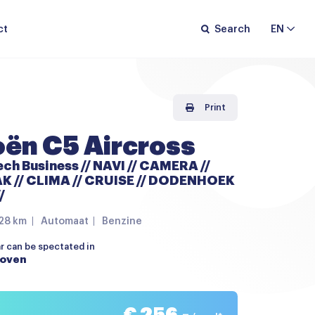
ct
Search
EN
Print
oën C5 Aircross
ech Business // NAVI // CAMERA //
 // CLIMA // CRUISE // DODENHOEK
/
128 km
Automaat
Benzine
ar can be spectated in
hoven
€ 256,-