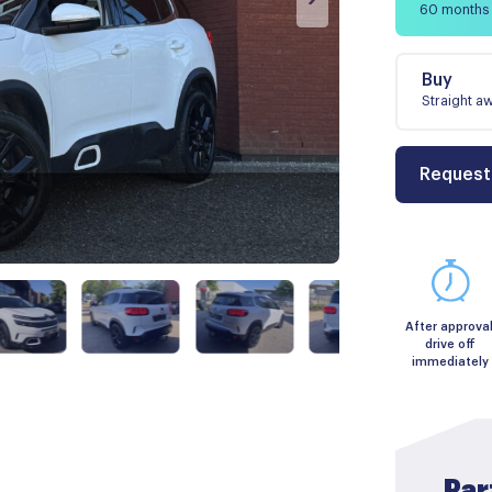
60 months
Buy
Straight a
Request
After approval
drive off
immediately
Par