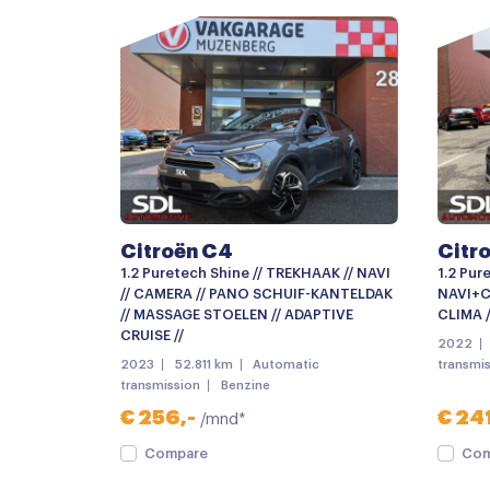
Buitenspiegels verwarmbaar
Centrale deurvergrendeling
Chroom delen exterieur
Elektronische remkrachtverdeling
LED dagrijverlichting
Lichtmetalen velgen
Citroën C4
Citr
Lichtmetalen velgen 19"
1.2 Puretech Shine // TREKHAAK // NAVI
1.2 Pure
Mistlampen voor
// CAMERA // PANO SCHUIF-KANTELDAK
NAVI+C
// MASSAGE STOELEN // ADAPTIVE
CLIMA /
Parkeersensor achter
CRUISE //
2022
2023
52.811 km
Automatic
transmi
parkeersensoren achter
transmission
Benzine
Parkeersensor voor en achter
€ 256,-
€ 241
/mnd*
Trekhaak
Compare
Com
Achteruitrijcamera