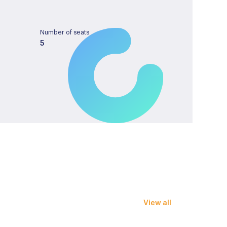
Number of seats
5
Tank capacity
53
License plate
-
erstelbaar
View all
ting