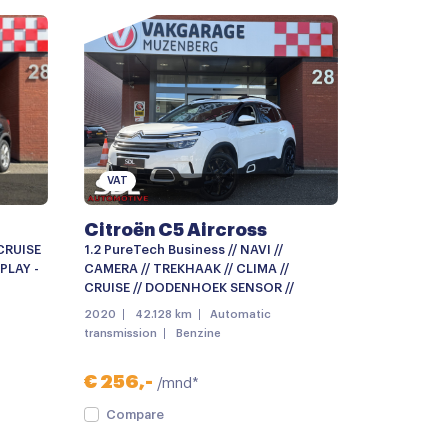
r
g met afstandsbediening
VAT
Citroën C5 Aircross
 CRUISE
1.2 PureTech Business // NAVI //
PLAY -
CAMERA // TREKHAAK // CLIMA //
CRUISE // DODENHOEK SENSOR //
2020
42.128 km
Automatic
transmission
Benzine
€ 256,-
/mnd*
Compare