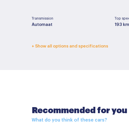
Transmission
Top spe
Automaat
193 km
Interior color
Upholst
+ Show all options and specifications
Licht grijs
Half le
Basic color
Paint ty
Wit
Basis
Accessoires
Recommended for you
Buitenspiegels elektrisch inklapbaar
What do you think of these cars?
Buitenspiegels in carrosseriekleur