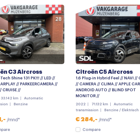
Bumpers in carrosseriekleu
Centrale deurvergrendelin
Dimlichten automatisch
Getint glas
Lichtmetalen velgen
Lichtmetalen velgen 18"
oën C3 Aircross
Citroën C5 Aircross
Mistlampen
Tech Shine 131 PK!!! // LED //
1.6 Plug-in Hybrid Feel // NAVI //
mistlampen voor adaptief
ARPLAY // PARKEERCAMERA //
// CAMERA // CLIMA // APPLE CAR
/ CRUISE //
ANDROID AUTO // BLIND SPOT
Parkeersensoren
MONITOR //
33.142 km
Automatic
ssion
Benzine
2022
71.132 km
Automatic
Parkeersensor voor
transmission
Benzine / Elektrisch
Trekhaak
,-
€ 284,-
/mnd*
/mnd*
verwarmde zijspiegels
pare
Compare
Android auto