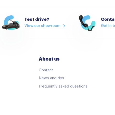
APPLE CARPLAY
APPLE CARPLAY NAVIGATI
Test drive?
Contac
View our showroom
Get in 
Aux en USB Aansluiting
Bluetooth telefoonvoorber
MP3 aansluiting
Multimedia systeem
About us
Navigatiesysteem
Contact
Navigatie voorbereiding
News and tips
Spraakbediening
Frequently asked questions
12Volt aansluiting
Achterstoelen verschuifba
Airco (automatisch)