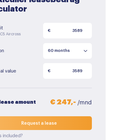
culator
it
€
 C5 Aircross
on
al value
€
€ 247,-
 lease amount
/mnd
Request a lease
s included?