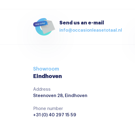
Apple carplay
Apple Carplay / Android auto voorbereiding
Send us an e-mail
info@occasionleasetotaal.nl
Audio installatie
Bluetooth telefoonvoorbereiding
keyless entry/start
Multimedia-voorbereiding
Showroom
Navigatie
Eindhoven
Navigatiesysteem full map
Address
Steenoven 28, Eindhoven
Radio
Stuurwiel multifunctioneel
Phone number
+31 (0) 40 297 15 59
Achterstoelen drie
Airco