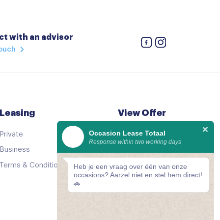
E
t with an advisor
touch
eiding
Leasing
View Offer
Occasion Lease Totaal
Private
See all cars
Response within two working days
Business
Good as new
Terms & Conditions
Comparator
Heb je een vraag over één van onze
occasions? Aarzel niet en stel hem direct!
🚗
ar