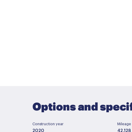
Options and speci
Construction year
Mileage
2020
42.128