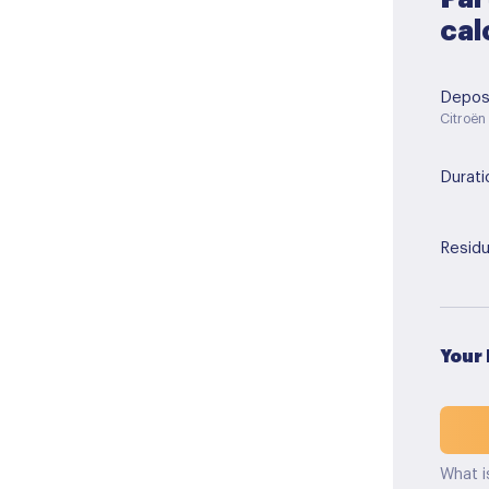
cal
Depos
Citroën
Durati
Residu
Your
What i