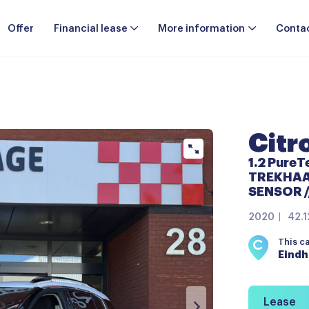
Offer
Financial lease
More information
Conta
Citr
1.2 PureT
TREKHAAK
SENSOR /
2020
42.
This c
Eind
Lease