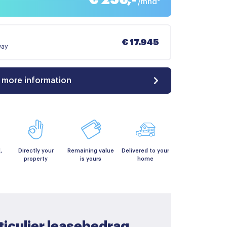
/mnd*
€ 17.945
way
 more information
,
Directly your
Remaining value
Delivered to your
property
is yours
home
ticulier leasebedrag