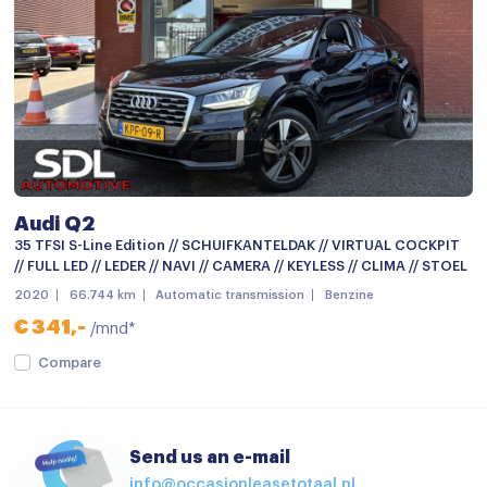
Navigatiesysteem
Navigatiesysteem full map
Radio
Stuurwiel multifunctioneel
Achterbank in delen neerklapbaar
Audi Q2
Airco (automatisch)
35 TFSI S-Line Edition // SCHUIFKANTELDAK // VIRTUAL COCKPIT
Airco met elektronische regeling
// FULL LED // LEDER // NAVI // CAMERA // KEYLESS // CLIMA // STOEL
2020
66.744 km
Automatic transmission
Benzine
Aluminium interieur afwerking
€ 341,-
/mnd*
Armsteun
Compare
Armsteun voor
Boordcomputer
Send us an e-mail
Cruise control
info@occasionleasetotaal.nl