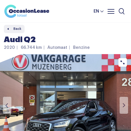
Business
News and tips
Comparator
EN
Frequently asked questions
Back
About us
Audi Q2
2020
66.744 km
Automaat
Benzine