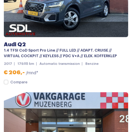
Open dak
Panoramadak
Parkeersensor achter
parkeersensoren achter
Audi Q2
Parkeersensor voor
1.4 TFSI CoD Sport Pro Line // FULL LED // ADAPT. CRUISE //
VIRTUAL COCKPIT // KEYLESS // PDC V+A // ELEK. KOFFERKLEP
Parkeersensor voor en achter
2017
179.115 km
Automatic transmission
Benzine
Sportonderstel
€ 206,-
/mnd*
Warmtewerend glas
Compare
Achteruitrijcamera
Bluetooth telefoonvoorbereiding
Multimedia-voorbereiding
Multimedia systeem
Navigatie