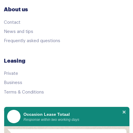
Stuurbekrachtiging
About us
Stuur verstelbaar
Contact
Virtual cockpit
News and tips
Voorstoelen verwarmd
Frequently asked questions
Start/stop systeem
Achteruitrijcamera
Leasing
Airbag(s) side voor
Private
Airbag bestuurder
Business
Airbag passagier
Terms & Conditions
Alarm klasse 1(startblokkering)
View Offer
Anti Blokkeer Systeem
Occasion Lease Totaal
Response within two working days
Anti doorSlip Regeling
See all cars