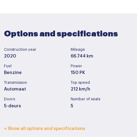
Options and specifications
Construction year
Mileage
2020
66.744 km
Fuel
Power
Benzine
150 PK
Transmission
Top speed
Automaat
212 km/h
Doors
Number of seats
5-deurs
5
Interior color
Upholstery
+ Show all options and specifications
Donker grijs
Leder