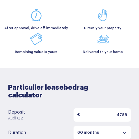
After approval, drive off immediately
Directly your property
Remaining value is yours
Delivered to your home
Particulier leasebedrag
calculator
Deposit
€
Audi Q2
Duration