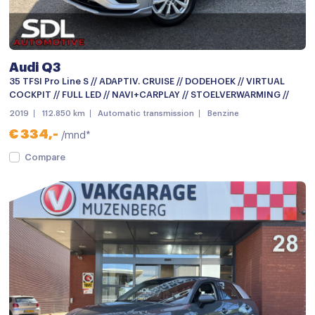
Dimlichten automatisch
Elek. bedienbare achterklep
Elektrisch bedienbare achterklep
Audi Q3
Elektrisch glazen panorama-dak
35 TFSI Pro Line S // ADAPTIV. CRUISE // DODEHOEK // VIRTUAL
COCKPIT // FULL LED // NAVI+CARPLAY // STOELVERWARMING //
Getint glas
2019
112.850 km
Automatic transmission
Benzine
Keyless entry
€ 334,-
/mnd*
keyless entry
Compare
LED achterlichten
LED dagrijverlichting
LED koplampen
Lichtmetalen velgen 18"
Metaalkleur
Mistlampen voor