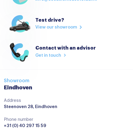
Cruisecontrol
Elektrische handrem
Test drive?
Elektrische ramen achter
View our showroom
Elektrische ramen voor
Hoofdsteunen achter
Contact with an advisor
Get in touch
Keyless start
Lederen/stof bekleding
Lederen bekleding
Showroom
Eindhoven
Lederen stuurwiel
Lederen versnellingspook
Address
Steenoven 28, Eindhoven
Regensensor
Sportstoelen
Phone number
+31 (0) 40 297 15 59
Stoelverwarming