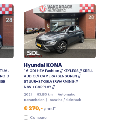
Hyundai KONA
IRTUAL
1.6 GDI HEV Fashion // KEYLESS // KRELL
DROID
AUDIO // CAMERA+SENSOREN //
ISE
STUUR+STOELVERWARMING //
NAVI+CARPLAY //
2021
83.180 km
Automatic
transmission
Benzine / Elektrisch
apbaar
€ 270,-
/mnd*
geling
Compare