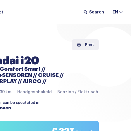
ct
Search
EN
Print
dai i20
 Comfort Smart //
ENSOREN // CRUISE //
PLAY // AIRCO //
39 km
Handgeschakeld
Benzine / Elektrisch
ar can be spectated in
hoven
€ 227,-