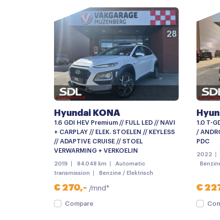
Centrale deurvergrendeling met afstandsbe
Getint glas
LED dagrijverlichting
Lichtmetalen velgen 16"
Parkeer assistent
Parkeersensoren
Hyundai KONA
Hyun
Android auto
1.6 GDI HEV Premium // FULL LED // NAVI
1.0 T-G
Multimedia-voorbereiding
+ CARPLAY // ELEK. STOELEN // KEYLESS
/ ANDRO
// ADAPTIVE CRUISE // STOEL
PDC
Navigatie
VERWARMING + VERKOELIN
2022
2019
84.048 km
Automatic
Benzin
Radio
transmission
Benzine / Elektrisch
Spraakbediening
€ 270,-
€ 227
/mnd*
Airco
Compare
Com
Armsteun