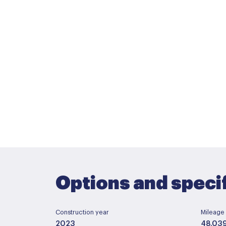
Options and speci
Construction year
Mileage
2023
48.03