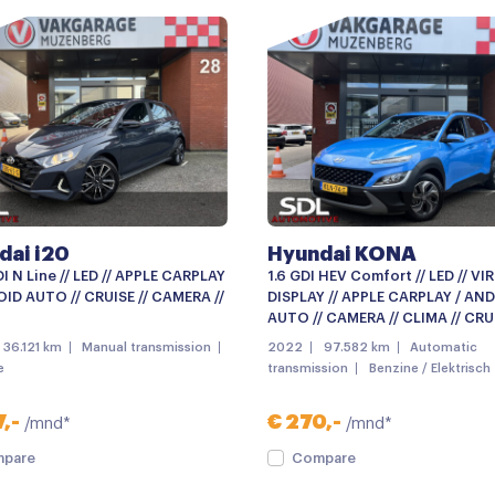
diening
Dimlichten automatisch
Kleur wit
Lichtmetalen velgen
Mistlampen
Parkeersensor achter
Achteruitrijcamera
dai i20
Hyundai KONA
Apple carplay
DI N Line // LED // APPLE CARPLAY
1.6 GDI HEV Comfort // LED // V
Multimedia systeem
ID AUTO // CRUISE // CAMERA //
DISPLAY // APPLE CARPLAY / AN
AUTO // CAMERA // CLIMA // CRU
Navigatiesysteem full map
36.121 km
Manual transmission
2022
97.582 km
Automatic
e
transmission
Benzine / Elektrisch
Radio
Achterbank in delen neerkl
,-
€ 270,-
/mnd*
/mnd*
Airco met elektronische re
pare
Compare
Armsteun voor