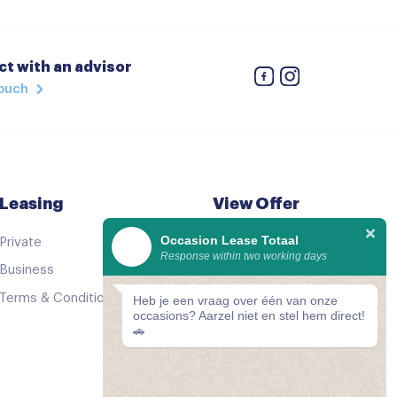
h dimmend
t with an advisor
touch
Leasing
View Offer
Occasion Lease Totaal
Private
See all cars
Response within two working days
Business
Good as new
ing)
Terms & Conditions
Comparator
Heb je een vraag over één van onze
occasions? Aarzel niet en stel hem direct!
🚗
systeem