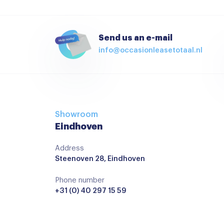
Bestuurdersstoel in hoogte verstelbaar
Boordcomputer
Send us an e-mail
info@occasionleasetotaal.nl
Cruise control
Elektrische ramen achter
Multi-functioneel stuurwiel
Start/stop systeem
Showroom
Airbag(s) hoofd achter
Eindhoven
Airbag(s) side voor
Address
Steenoven 28, Eindhoven
Airbag passagier
Anti Blokkeer Systeem
Phone number
+31 (0) 40 297 15 59
Autonomous Emergency Braking
bots waarschuwing systeem