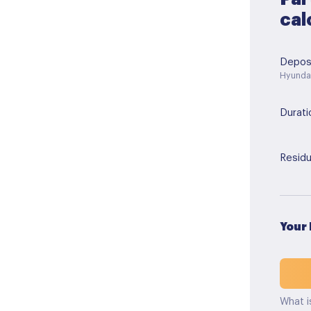
cal
Depos
Hyunda
Durati
Residu
Your
What i