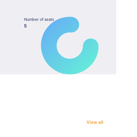
Number of seats
5
Tank capacity
40
License plate
T418HP
verstel- en verwarmbaar
View all
iekleur