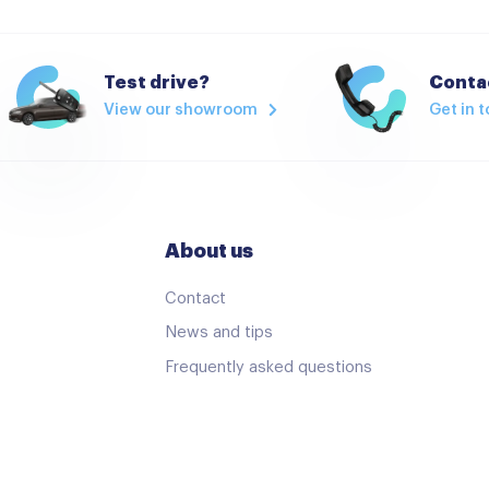
Binnenspiegel automatisc
Climate control
Test drive?
Contac
View our showroom
Get in 
Cruisecontrol
Elektrische ramen voor
Stuur verstelbaar
Achteruitrijcamera
About us
Airbag(s) hoofd voor
Contact
Airbag bestuurder
News and tips
Alarm klasse 1(startblokker
Frequently asked questions
Anti doorSlip Regeling
Bandenspanningscontrole
Dodehoek detector