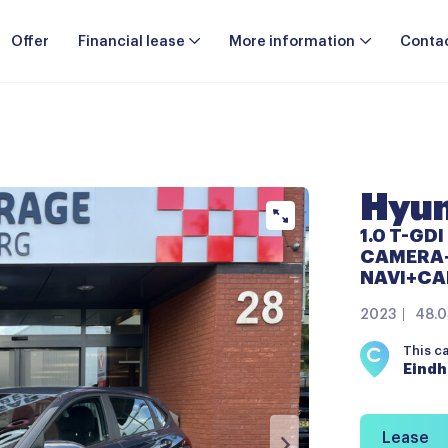
Offer
Financial lease
More information
Conta
Hyun
1.0 T-GDI
CAMERA+S
NAVI+CAR
2023
48.0
This c
Eind
Lease