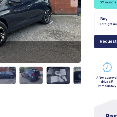
60 months
Buy
Straight a
Request
After approval
drive off
immediately
Par