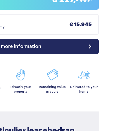
/mnd*
€ 15.945
way
 more information
,
Directly your
Remaining value
Delivered to your
property
is yours
home
ticulier leasebedrag