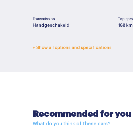
Transmission
Top spe
Handgeschakeld
188 km
Interior color
Upholst
+ Show all options and specifications
Zwart
Stof
Basic color
Paint ty
Grijs
Metall
Accessoires
Recommended for you
Buitenspiegels elektrisch inklapbaar
What do you think of these cars?
Buitenspiegels elektrisch verstelbaar