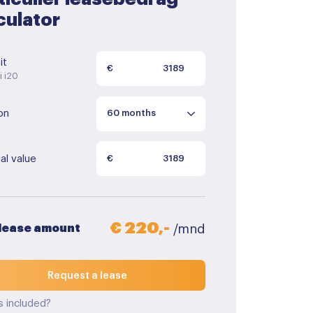
culator
it
€
i i20
on
al value
€
€ 220,-
 lease amount
/mnd
Request a lease
s included?