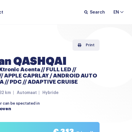
ct
Search
EN
Print
san QASHQAI
Xtronic Acenta // FULL LED //
// APPLE CAPRLAY / ANDROID AUTO
A // PDC // ADAPTIVE CRUISE
32 km
Automaat
Hybride
ar can be spectated in
hoven
€ 313,-