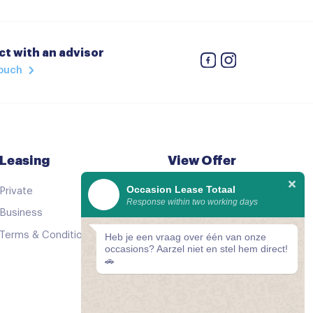
t with an advisor
touch
geling
 verstelbaar
Leasing
View Offer
Occasion Lease Totaal
Private
See all cars
Response within two working days
Business
Good as new
Terms & Conditions
Comparator
Heb je een vraag over één van onze
verstelbaar
occasions? Aarzel niet en stel hem direct!
🚗
safhankelijk