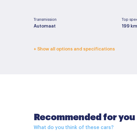
Transmission
Top spe
Automaat
199 km
Interior color
Upholst
+ Show all options and specifications
Zwart
Stof
Basic color
Paint ty
Zwart
Metall
Accessoires
Recommended for you
Buitenspiegels elektrisch inklapbaar
What do you think of these cars?
Buitenspiegels elektrisch verstelbaar