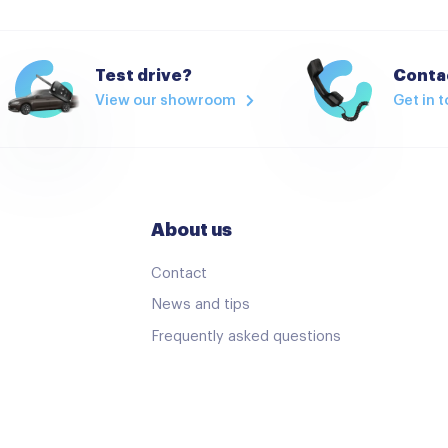
Stuurwiel multifunctioneel
Airco
Test drive?
Contac
View our showroom
Get in 
Airco met elektronische re
Armsteun achter
Bestuurdersstoel in hoogte
Climate control
About us
Elektrische ramen achter
Contact
Hoofdsteunen achter
News and tips
Lederen stuurwiel
Frequently asked questions
Passagiersstoel in hoogte 
Stuurbekrachtiging snelheid
Start/stop systeem