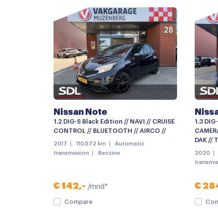
Bumpers in carrosseriekleur
Chroom delen exterieur
Dimlichten automatisch
Getint glas
Keyless entry
LED achterlichten
Nissan Note
Niss
LED koplampen
1.2 DIG-S Black Edition // NAVI // CRUISE
1.3 DIG
Lichtmetalen velgen 17"
CONTROL // BLUETOOTH // AIRCO //
CAMERA
DAK // 
2017
110.572 km
Automatic
Mistlampen voor
transmission
Benzine
2020
transmi
parkeersensoren achter
Android auto
€ 142,-
€ 28
/mnd*
Audio installatie
Compare
Com
Multimedia-voorbereiding