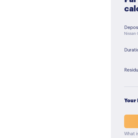
cal
Depos
Nissan
Durati
Residu
Your
What i