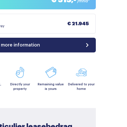
/mnd*
€ 21.945
way
 more information
,
Directly your
Remaining value
Delivered to your
property
is yours
home
ticulier leasebedrag