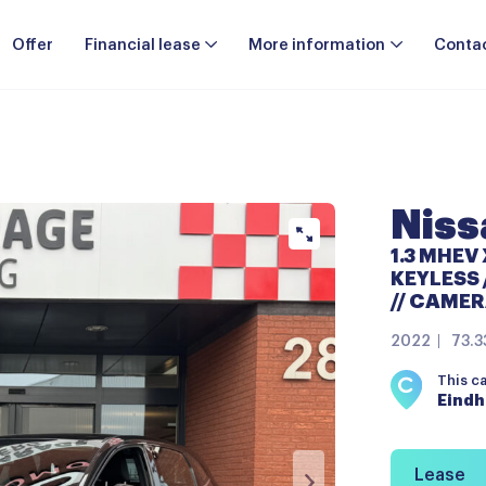
Offer
Financial lease
More information
Conta
Nis
1.3 MHEV 
KEYLESS 
// CAMER
2022
73.3
This c
Eind
Lease