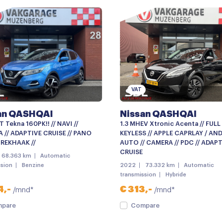
Centrale deurvergrendelin
Dakspoiler
Elektronische remkrachtver
Grootlichtassistent
Koplampen adaptief
VAT
LED dagrijverlichting
an QASHQAI
Nissan QASHQAI
Lichtmetalen velgen
-T Tekna 160PK!! // NAVI //
1.3 MHEV Xtronic Acenta // FULL 
Metaalkleur
 // ADAPTIVE CRUISE // PANO
KEYLESS // APPLE CAPRLAY / AN
TREKHAAK //
AUTO // CAMERA // PDC // ADAP
Parkeersensor achter
CRUISE
68.363 km
Automatic
ssion
Benzine
2022
73.332 km
Automatic
Achteruitrijcamera
transmission
Hybride
Apple carplay
4,-
€ 313,-
/mnd*
/mnd*
keyless entry/start
pare
Compare
Multimedia systeem