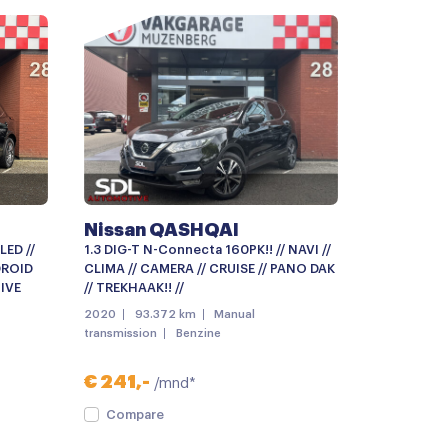
g met afstandsbediening
deling
Nissan QASHQAI
LED //
1.3 DIG-T N-Connecta 160PK!! // NAVI //
DROID
CLIMA // CAMERA // CRUISE // PANO DAK
TIVE
// TREKHAAK!! //
2020
93.372 km
Manual
transmission
Benzine
€ 241,-
/mnd*
Compare