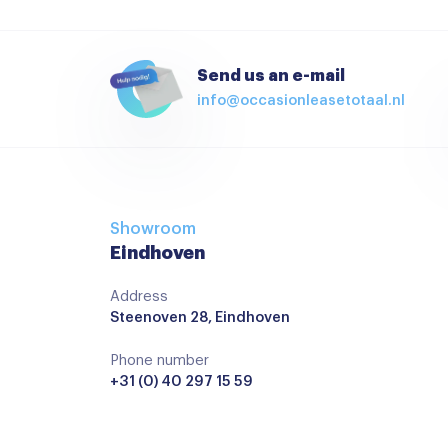
Navigatiesysteem full map
Achterbank in delen neerklapbaar
Send us an e-mail
info@occasionleasetotaal.nl
Airco (automatisch)
Armsteun
Armsteun voor
Boordcomputer
Showroom
Cruise control adaptief
Eindhoven
Elektrische ramen voor
Address
Steenoven 28, Eindhoven
Keyless start
Lederen versnellingspook
Phone number
+31 (0) 40 297 15 59
Regensensor
Stuur verstelbaar