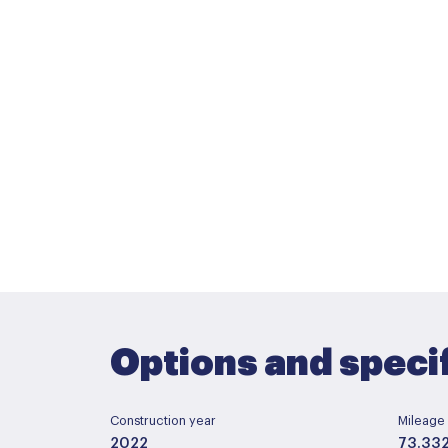
Options and speci
Construction year
Mileage
2022
73.33