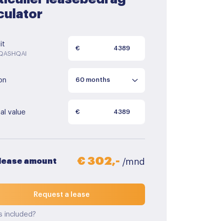
culator
it
€
 QASHQAI
on
al value
€
€ 302,-
 lease amount
/mnd
Request a lease
s included?