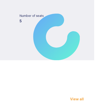
Number of seats
5
Tank capacity
55
License plate
KBV81H
verstel- en verwarmbaar
View all
ar