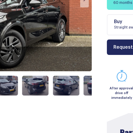
60 months
Buy
Straight a
Request
After approval
drive off
immediately
Par