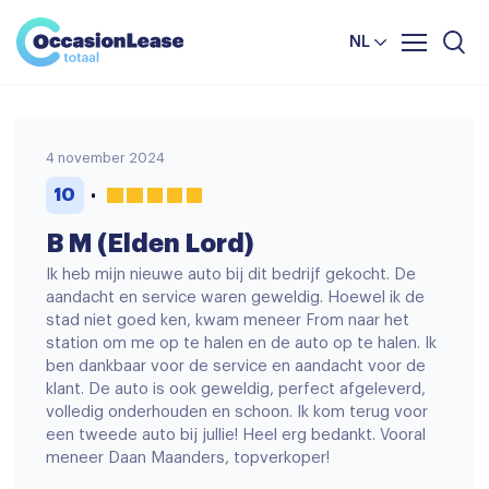
Leasevoorwaarden
Vergelijker
NL
Veelgestelde vragen
Nieuws en tips
4 november 2024
Over ons
10
B M (Elden Lord)
Ik heb mijn nieuwe auto bij dit bedrijf gekocht. De
aandacht en service waren geweldig. Hoewel ik de
stad niet goed ken, kwam meneer From naar het
station om me op te halen en de auto op te halen. Ik
ben dankbaar voor de service en aandacht voor de
klant. De auto is ook geweldig, perfect afgeleverd,
volledig onderhouden en schoon. Ik kom terug voor
een tweede auto bij jullie! Heel erg bedankt. Vooral
meneer Daan Maanders, topverkoper!