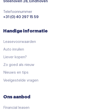
Anti Blokkeer Systeem
Steenoven 28, Eindhoven
Anti doorSlip Regeling
Telefoonnummer
+31 (0) 40 297 15 59
Autonomous Emergency Braking
Bandenspanningscontrolesysteem
Handige informatie
bots waarschuwing systeem
Leasevoorwaarden
Brake Assist System
Auto inruilen
Dodehoek detector
Liever kopen?
Elektronisch Stabiliteits Programma
Zo goed als nieuw
Hill hold functie
Nieuws en tips
Isofix bevestiging voor kinderzitjes
Veelgestelde vragen
Verkeersbord detectie
Ons aanbod
Vermoeidheids herkenning
Achteropkomend verkeer waarschuwing
Financial leasen