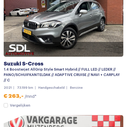
Navigatie
Navigatiesysteem full map
Radio
Radio
Achterbank in delen neerklapbaar
Airco met elektronische regeling
Suzuki S-Cross
Armsteun
1.4 Boosterjet AllGrip Style Smart Hybrid // FULL LED // LEDER //
PANO/SCHUIFKANTELDAK // ADAPTIVE CRUISE // NAVI + CARPLAY
Armsteun voor
// C
2021
73.199 km
Handgeschakeld
Benzine
Bagagedek
€ 263,-
/mnd*
Bestuurdersstoel in hoogte verstelbaar
Vergelijken
Binnenspiegel automatisch dimmend
Boordcomputer