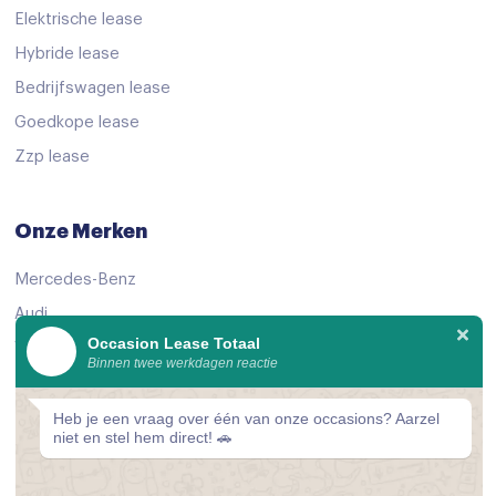
Afdaal assistent
Elektrische lease
Hybride lease
Apple Carplay/Android Auto
Bedrijfswagen lease
Bluetooth
Goedkope lease
centrale vergrendeling met afstandsbediening
Zzp lease
Dab
electronic climate control
Onze Merken
extra getint glas achter
Mercedes-Benz
kunstlederen/microvezel bekleding
Audi
LED mistlampen
Occasion Lease Totaal
Volkswagen
Binnen twee werkdagen reactie
multimedia scherm standaard
KIA
Rijstrooksensor met correctie
Peugeot
Heb je een vraag over één van onze occasions? Aarzel
niet en stel hem direct! 🚗
schakelpaddles
Bekijk alle merken
stuur leder