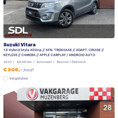
Panoramadak
Parkeer assistent
Parkeersensor achter
Parkeersensoren
Parkeersensor voor
Suzuki Vitara
1.5 Hybrid Style AllGrip // AFN. TREKHAAK // ADAPT. CRUISE //
Schuif-/kanteldak
KEYLESS // CAMERA // APPLE CARPLAY / ANDROID AUTO
Trekhaak afneembaar
2022
66.013 km
Automaat
Benzine / Elektrisch
€ 306,-
/mnd*
Achteruitrijcamera
Vergelijken
Android auto
Apple carplay
Bluetooth telefoonvoorbereiding
Multimedia-voorbereiding
Multimedia systeem