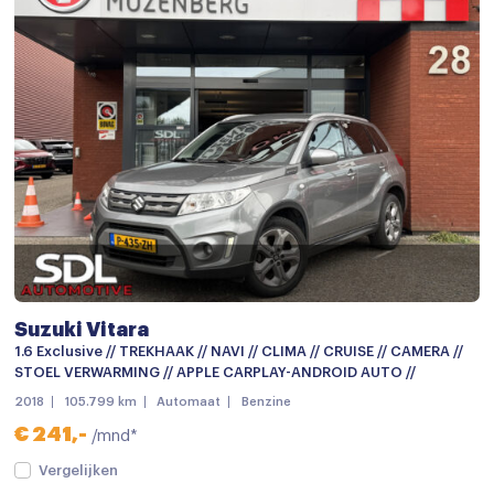
Climate control
Cruise control
Cruise control adaptief
Elektrisch bedienbare spiegels
Elektrische ramen achter
Elektrische ramen voor
Keyless start
keyless start
Passagiersstoel in hoogte verstelbaar
Suzuki Vitara
1.6 Exclusive // TREKHAAK // NAVI // CLIMA // CRUISE // CAMERA //
Regensensor
STOEL VERWARMING // APPLE CARPLAY-ANDROID AUTO //
Stoelverwarming
2018
105.799 km
Automaat
Benzine
€ 241,-
/mnd*
Stuurbekrachtiging snelheidsafhankelijk
Vergelijken
Stuur verstelbaar