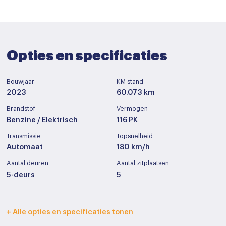
Opties en specificaties
Bouwjaar
KM stand
2023
60.073 km
Brandstof
Vermogen
Benzine / Elektrisch
116 PK
Transmissie
Topsnelheid
Automaat
180 km/h
Aantal deuren
Aantal zitplaatsen
5-deurs
5
Interieurkleur
Bekleding
+ Alle opties en specificaties tonen
Zwart
Half leder / alcantara