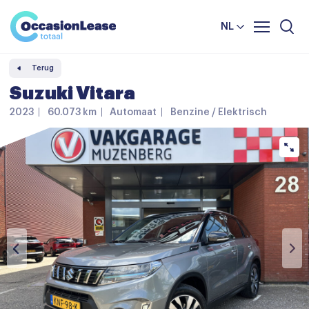
Leasevoorwaarden
Vergelijker
NL
Veelgestelde vragen
Terug
Nieuws en tips
Suzuki Vitara
Over ons
2023
60.073 km
Automaat
Benzine / Elektrisch