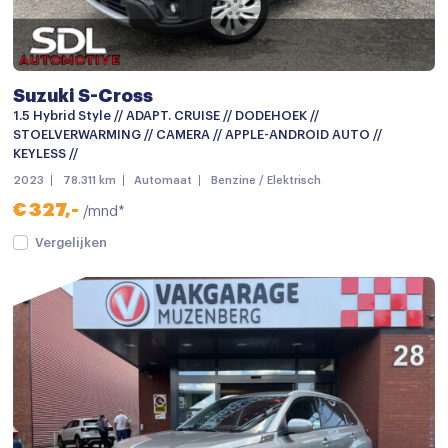
Chroom delen exterieur
Dakrails
Dimlichten automatisch
Suzuki S-Cross
Elektronische remkrachtverdeling
1.5 Hybrid Style // ADAPT. CRUISE // DODEHOEK //
STOELVERWARMING // CAMERA // APPLE-ANDROID AUTO //
Getint glas
KEYLESS //
2023
78.311 km
Automaat
Benzine / Elektrisch
Keyless entry
€ 327,-
/mnd*
keyless entry
Vergelijken
LED achterlichten
LED dagrijverlichting
LED koplampen
Lichtmetalen velgen
Lichtmetalen velgen 17"
Mistlampen voor