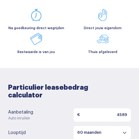
Na goedkeuring direct wegrijden
Direct jouw eigendom
Restwaarde is van jou
Thuis afgeleverd
Particulier leasebedrag
calculator
Aanbetaling
€
Auto inruilen
Looptijd