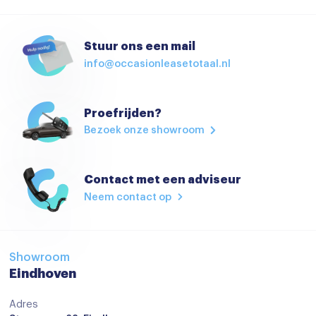
Voorstoelen verwarmd
Start/stop systeem
Stuur ons een mail
info@occasionleasetotaal.nl
Achteruitrijcamera
adaptive cruise control
Proefrijden?
Airbag(s) hoofd achter
Bezoek onze showroom
Airbag(s) hoofd voor
Airbag(s) knie
Contact met een adviseur
Airbag(s) side voor
Neem contact op
Airbag bestuurder
Airbag passagier
Showroom
Alarm klasse 1(startblokkering)
Eindhoven
Alarmsysteem
Adres