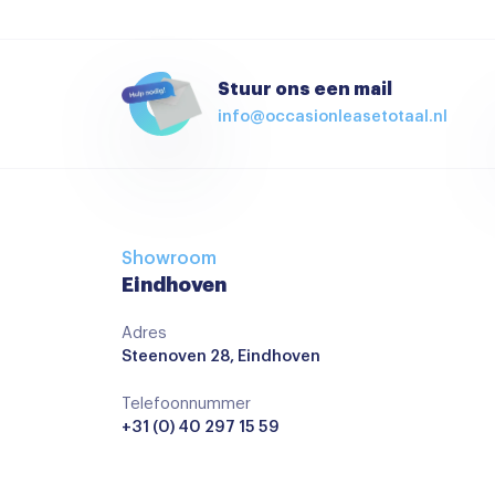
Multimedia-voorbereiding
Navigatie
Stuurwiel multifunctioneel
Stuur ons een mail
info@occasionleasetotaal.nl
Airco
Airco met elektronische regeling
Armsteun voor
Binnenspiegel automatisch dimmend
Showroom
Cruise control adaptief
Eindhoven
Elektrische ramen achter
Adres
Steenoven 28, Eindhoven
Hoofdsteunen achter
keyless start
Telefoonnummer
+31 (0) 40 297 15 59
Lederen versnellingspook
Regensensor