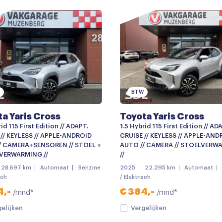
Bumpers in carrosseriekleu
diening
Chroom delen exterieur
Elektronische remkrachtver
Grootlichtassistent
keyless entry
BTW
LED dagrijverlichting
a Yaris Cross
Toyota Yaris Cross
Lichtmetalen velgen 18"
id 115 First Edition // ADAPT.
1.5 Hybrid 115 First Edition // AD
Mistlampen voor
 // KEYLESS // APPLE-ANDROID
CRUISE // KEYLESS // APPLE-AND
/ CAMERA+SENSOREN // STOEL +
AUTO // CAMERA // STOELVERW
Parkeersensor achter
VERWARMING //
//
28.697 km
Automaat
Benzine
2025
22.295 km
Automaat
Parkeersensor voor en ach
sch
/ Elektrisch
Android auto
4,-
€ 384,-
/mnd*
/mnd*
Bluetooth telefoonvoorber
gelijken
Vergelijken