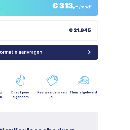
€ 313,-
/mnd*
en
€ 21.945
formatie aanvragen
g
Direct jouw
Restwaarde is van
Thuis afgeleverd
en
eigendom
jou