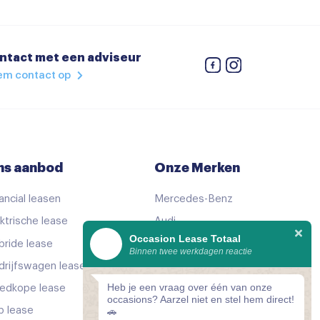
apbaar
ntact met een adviseur
em contact op
 verstelbaar
ns aanbod
Onze Merken
ancial leasen
Mercedes-Benz
ktrische lease
Audi
Occasion Lease Totaal
bride lease
Volkswagen
Binnen twee werkdagen reactie
drijfswagen lease
KIA
verstelbaar
Heb je een vraag over één van onze
edkope lease
Peugeot
occasions? Aarzel niet en stel hem direct!
p lease
Bekijk alle merken
🚗