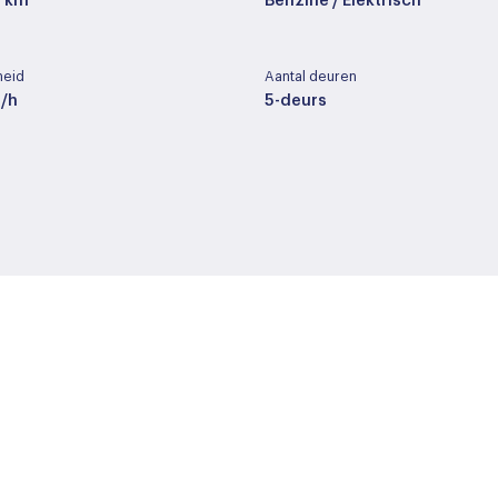
4 km
Benzine / Elektrisch
heid
Aantal deuren
/h
5-deurs
ng
Cilinderinhoud
1798 cc
t
Wielbasis
moer
264 cm
Buitenspiegels elektrisch 
Buitenspiegels in carrosser