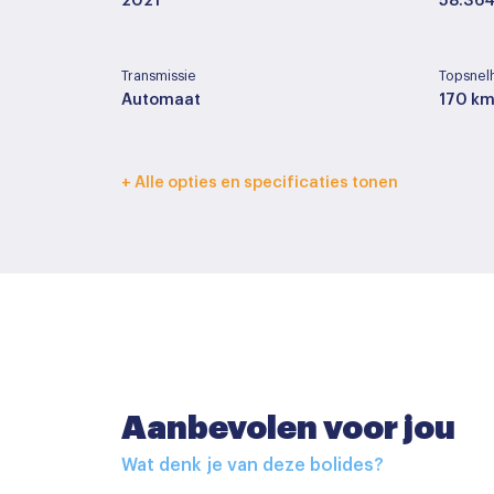
2021
58.36
Transmissie
Topsnel
Automaat
170 km
Interieurkleur
Bekledi
+ Alle opties en specificaties tonen
Zwart
Stof
Basiskleur
Laksoor
Wit
Parel
Accessoires
Aanbevolen voor jou
Buitenspiegels elektrisch inklapbaar
Wat denk je van deze bolides?
Buitenspiegels elektrisch verstelbaar