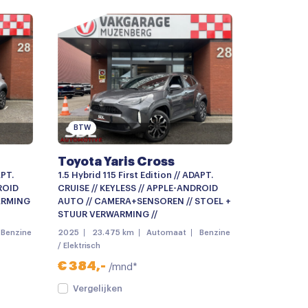
r
deling
BTW
Toyota Yaris Cross
APT.
1.5 Hybrid 115 First Edition // ADAPT.
ROID
CRUISE // KEYLESS // APPLE-ANDROID
ARMING
AUTO // CAMERA+SENSOREN // STOEL +
STUUR VERWARMING //
Benzine
2025
23.475 km
Automaat
Benzine
ter
/ Elektrisch
€ 384,-
/mnd*
eiding
Vergelijken