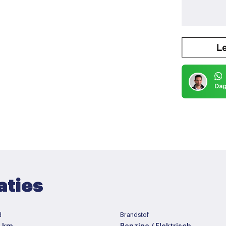
Dag
aties
d
Brandstof