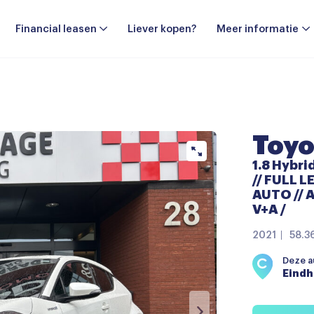
Financial leasen
Liever kopen?
Meer informatie
Toyo
1.8 Hybri
// FULL 
AUTO // 
V+A /
2021
58.3
Deze au
Eind