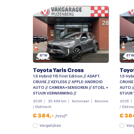
Buitenspiegels verwarmbaar
Centrale deurvergrendeling met afstandsbe
Dimlichten automatisch
Getint glas
Keyless entry
BTW
BTW
LED achterlichten
Toyota Yaris Cross
Toyot
LED koplampen
1.5 Hybrid 115 First Edition // ADAPT.
1.5 Hybr
Metaalkleur
CRUISE // KEYLESS // APPLE-ANDROID
CRUISE
AUTO // CAMERA+SENSOREN // STOEL +
AUTO /
mistlampen voor
STUUR VERWARMING //
STUUR 
2025
25.499 km
Automaat
Benzine
2025
Parkeersensor voor
/ Elektrisch
/ Elektri
Achteruitrijcamera
€ 384,-
€ 38
/mnd*
Apple carplay
Vergelijken
Ver