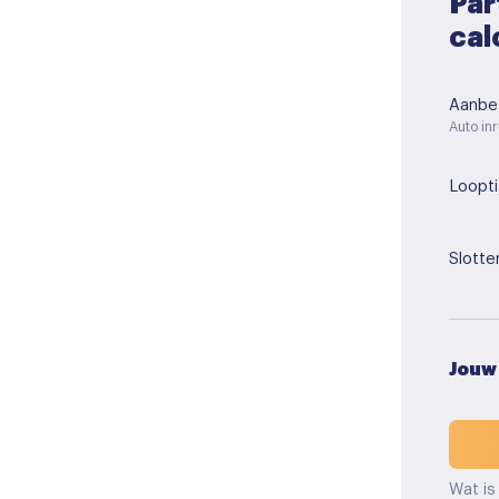
Par
cal
Aanbet
Auto inr
Loopti
Slotte
Jouw
Wat is