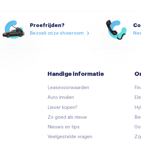
Multimedia systeem
Radio
Achterbank in delen neerkl
Proefrijden?
Co
Bezoek onze showroom
Ne
Airco (automatisch)
Armsteun
Bestuurdersstoel in hoogte
Climate control
Handige informatie
O
Elektrische handrem
Leasevoorwaarden
Fin
Elektrische ramen voor
Auto inruilen
Ele
Keyless start
Liever kopen?
Hy
Lederen stuurwiel
Zo goed als nieuw
Be
Passagiersstoel in hoogte 
Nieuws en tips
Go
Stoelverwarming
Veelgestelde vragen
Zz