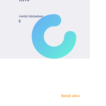
122 PK
Aantal zitplaatsen
5
Tankinhoud
43
License plate
KKH30B
verstel- en verwarmbaar
Bekijk alles
iekleur