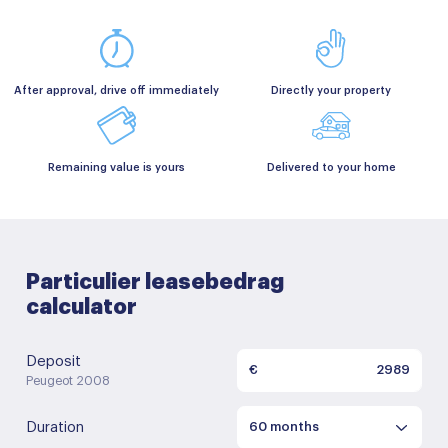
After approval, drive off immediately
Directly your property
Remaining value is yours
Delivered to your home
Particulier leasebedrag
calculator
Deposit
€
Peugeot 2008
Duration