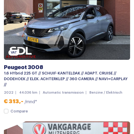
Armsteun voor
Bestuurdersstoel in hoogte verstelbaar
Binnenspiegel automatisch dimmend
Climate control
Cruise control
VAT
Cruisecontrol
Peugeot 3008
Elektrische ramen achter
1.6 HYbrid 225 GT // SCHUIF-KANTELDAK // ADAPT. CRUISE //
DODEHOEK // ELEK. ACHTERKLEP // 360 CAMERA // NAVI+CARPLAY
Elektrische ramen voor
//
2022
44.036 km
Automatic transmission
Benzine / Elektrisch
Keyless start
€ 313,-
/mnd*
keyless start
Compare
Multi-functioneel stuurwiel
Passagiersstoel in hoogte verstelbaar