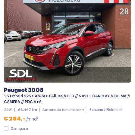
Regensensor
Airbag(s) hoofd achter
Airbag(s) hoofd voor
Airbag(s) side voor
Airbag bestuurder
Airbag passagier
Alarm klasse 1(startblokkering)
Anti Blokkeer Systeem
Anti doorSlip Regeling
Peugeot 3008
1.6 HYbrid 225 94% SOH Allure // LED // NAVI + CARPLAY // CLIMA //
Autonomous Emergency Braking
CAMERA // PDC V+A
Bandenspanningscontrolesysteem
2021
66.467 km
Automatic transmission
Benzine / Elektrisch
€ 284,-
/mnd*
bots waarschuwing systeem
Compare
Elektronisch Stabiliteits Programma