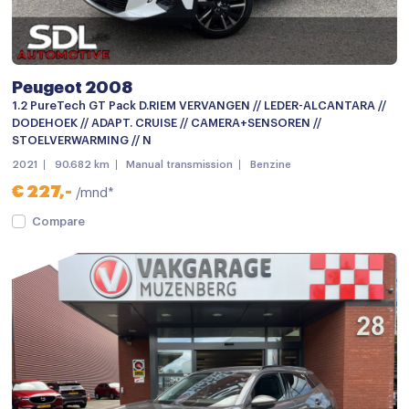
Centrale deurvergrendeling met afstandsbediening
Dakrails
Dimlichten automatisch
Peugeot 2008
Getint glas
1.2 PureTech GT Pack D.RIEM VERVANGEN // LEDER-ALCANTARA //
DODEHOEK // ADAPT. CRUISE // CAMERA+SENSOREN //
LED achterlichten
STOELVERWARMING // N
2021
90.682 km
Manual transmission
Benzine
LED dagrijverlichting
€ 227,-
/mnd*
LED koplampen
Compare
Lichtmetalen velgen
Lichtmetalen velgen 17"
Parkeersensor achter
Parkeersensoren
Achteruitrijcamera
Android auto