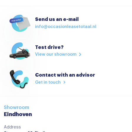
Hill hold functie
Isofix bevestiging voor kinderzitjes
Send us an e-mail
info@occasionleasetotaal.nl
Lichtsensor
Verkeersbord detectie
Test drive?
Vermoeidheids herkenning
View our showroom
airco automatisch
Apple Carplay/Android Auto
Contact with an advisor
Apple Carplay/Android Auto
Get in touch
Bluetooth
centrale vergrendeling met afstandsbediening
Showroom
Connected services
Eindhoven
Dab
Address