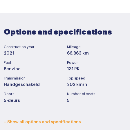
Options and specifications
Construction year
Mileage
2021
66.863 km
Fuel
Power
Benzine
131 PK
Transmission
Top speed
Handgeschakeld
202 km/h
Doors
Number of seats
5-deurs
5
Interior color
Upholstery
+ Show all options and specifications
Donker grijs
Half leder / stof