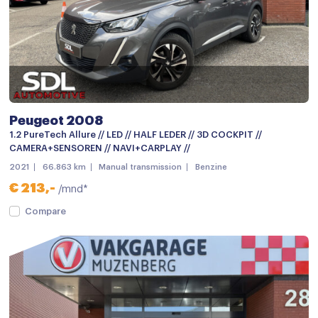
Apple carplay
Bluetooth telefoonvoorbereiding
Multimedia-voorbereiding
Multimedia systeem
Navigatie
Peugeot 2008
1.2 PureTech Allure // LED // HALF LEDER // 3D COCKPIT //
Navigatiesysteem full map
CAMERA+SENSOREN // NAVI+CARPLAY //
Navigatiesysteem full map
2021
66.863 km
Manual transmission
Benzine
€ 213,-
/mnd*
Navigatie voorbereiding
Compare
Radio
Spraakbediening
Spraakbediening
Achterbank in delen neerklapbaar
Airco met elektronische regeling