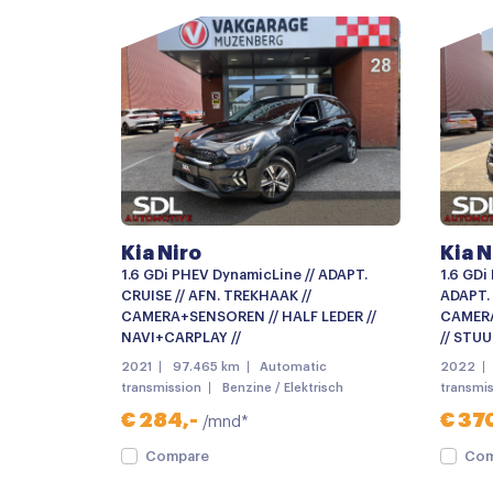
Dakrails
Keyless entry
LED achterlichten
LED koplampen
Metaalkleur
Parkeersensor achter
Kia Niro
Kia N
Achteruitrijcamera
1.6 GDi PHEV DynamicLine // ADAPT.
1.6 GDi
Apple carplay
CRUISE // AFN. TREKHAAK //
ADAPT. 
CAMERA+SENSOREN // HALF LEDER //
CAMERA
Multimedia-voorbereiding
NAVI+CARPLAY //
// STU
2021
97.465 km
Automatic
2022
Navigatie
transmission
Benzine / Elektrisch
transmi
Radio
€ 284,-
€ 370
/mnd*
Achterbank in delen neerklapbaar
Compare
Com
Armsteun