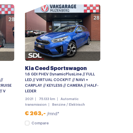
Kia Ceed Sportswagon
1.6 GDI PHEV DynamicPlusLine // FULL
eiding
//
LED // VIRTUAL COCKPIT // NAVI +
CRUISE
CARPLAY // KEYLESS // CAMERA // HALF-
/ V
LEDER
2021
75.133 km
Automatic
transmission
Benzine / Elektrisch
€ 263,-
/mnd*
Compare