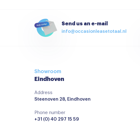
Bestuurdersstoel in hoogte verstelbaar
Cruise control
Send us an e-mail
info@occasionleasetotaal.nl
Elektrische ramen voor en achter
keyless start
Lederen versnellingspook
Regensensor
Showroom
Stuur verstelbaar
Eindhoven
Virtual cockpit
Address
Steenoven 28, Eindhoven
Achteruitrijcamera
Airbag(s) hoofd voor
Phone number
+31 (0) 40 297 15 59
Airbag bestuurder
Alarm klasse 1(startblokkering)