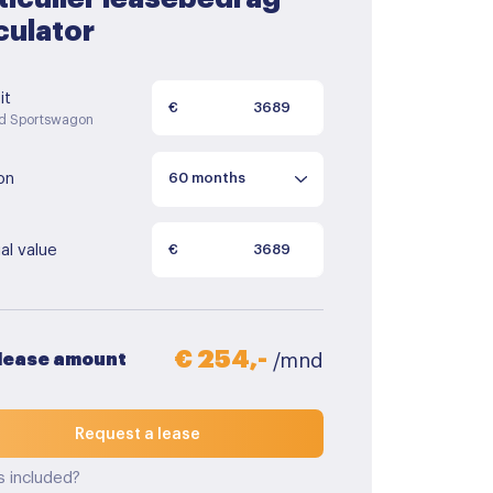
culator
it
€
ed Sportswagon
on
al value
€
€ 254,-
 lease amount
/mnd
Request a lease
s included?