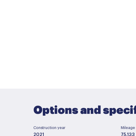
Options and speci
Construction year
Mileage
2021
75.133