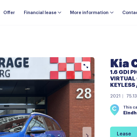
Offer
Financial lease
More information
Conta
Kia 
1.6 GDI P
VIRTUAL 
KEYLESS 
2021
75.1
This c
Eind
Lease