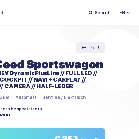
ct
Search
EN
Print
Ceed Sportswagon
HEV DynamicPlusLine // FULL LED //
COCKPIT // NAVI + CARPLAY //
// CAMERA // HALF-LEDER
33 km
Automaat
Benzine / Elektrisch
ar can be spectated in
hoven
€ 263,-