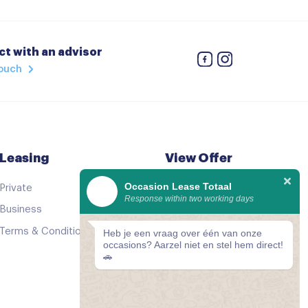
h dimmend
t with an advisor
touch
verstelbaar
Leasing
View Offer
Occasion Lease Totaal
Private
See all cars
Response within two working days
Business
Good as new
Terms & Conditions
Comparator
Heb je een vraag over één van onze
occasions? Aarzel niet en stel hem direct!
🚗