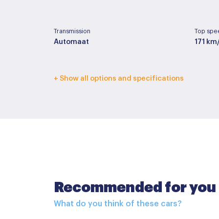
Transmission
Top spe
Automaat
171 km
Interior color
Upholst
+ Show all options and specifications
Zwart
Half le
Basic color
Paint ty
Blauw
Metall
Accessoires
Recommended for you
Buitenspiegels elektrisch inklapbaar
What do you think of these cars?
Centrale deurvergrendeling met afstandsbe