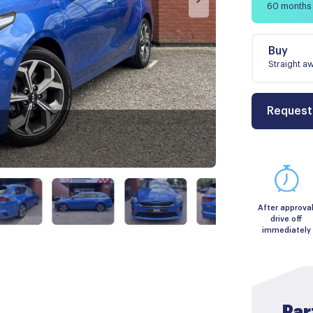
60 months
Buy
Straight a
Request
After approval
drive off
immediately
Par