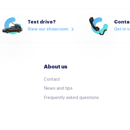
Binnenspiegel automatisc
Cruisecontrol
Test drive?
Contac
View our showroom
Get in 
Keyless start
Lederen stuurwiel
Passagiersstoel in hoogte 
Stuurbekrachtiging
About us
Stuurwiel verwarmd
Contact
Start/stop systeem
News and tips
Airbag(s) hoofd achter
Frequently asked questions
Airbag(s) side voor
Airbag passagier
Anti Blokkeer Systeem