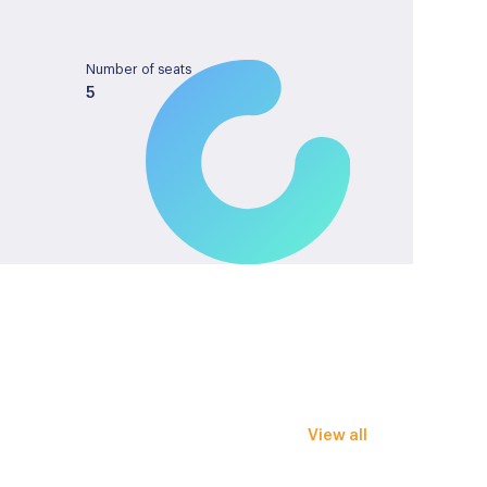
Number of seats
5
Tank capacity
37
License plate
KRF02P
verstel- en verwarmbaar
View all