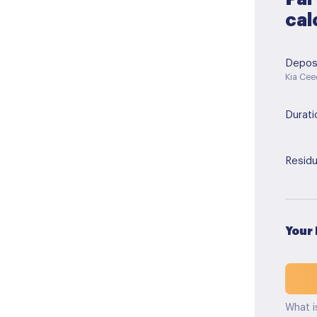
cal
Depos
Kia Ce
Durati
Residu
Your
What i