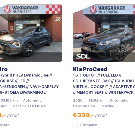
Dimlichten automatisch
keyless entry
LED dagrijverlichting
Lichtmetalen velgen
Mistlampen voor
parkeersensoren achter
iro
Kia ProCeed
Android auto
 Hybrid PHEV DynamicLine //
1.6 T-GDI GT // FULL LED //
Bluetooth telefoonvoorber
CRUISE // LED //
SCHUIFKANTELDAK // JBL AUDIO 
+SENSOREN // NAVI+CARPLAY
VIRTUAL COCKPIT // ADAPTIVE 
Multimedia systeem
UR+STOELVERWARMING //
// MEMORY SEAT // WINTERPACK /
33.106 km
Automatic
2020
91.612 km
Automatic
Navigatiesysteem full map
ssion
Benzine / Elektrisch
transmission
Benzine
Spraakbediening
,-
€ 320,-
/mnd*
/mnd*
Airco (automatisch)
pare
Compare
Armsteun voor