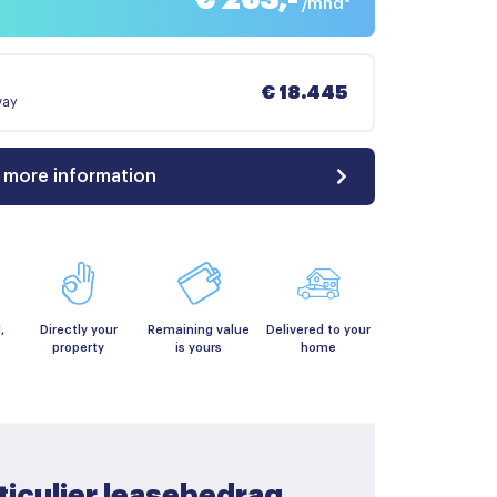
/mnd*
€ 18.445
way
 more information
,
Directly your
Remaining value
Delivered to your
property
is yours
home
ticulier leasebedrag