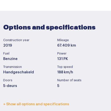
Options and specifications
Construction year
Mileage
2019
67.409 km
Fuel
Power
Benzine
131 PK
Transmission
Top speed
Handgeschakeld
188 km/h
Doors
Number of seats
5-deurs
5
Interior color
Upholstery
+ Show all options and specifications
Donker grijs
Half leder / stof