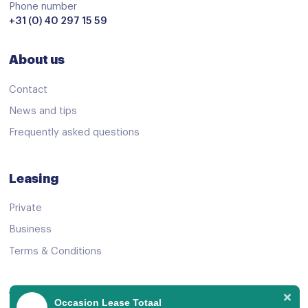
andere dakkleur
Phone number
+31 (0) 40 297 15 59
Apple Carplay/Android Auto
Bluetooth
About us
centrale vergrendeling met afstandsbediening
Contact
Connected services
News and tips
electronic climate control
Frequently asked questions
extra getint glas achter
lendesteun(en) verstelbaar
Leasing
Multi Sense
Private
Rijstrooksensor met correctie
Business
stuur leder
Terms & Conditions
stuur multifunctioneel
Volledig digitaal instrumentenpaneel
View Offer
Occasion Lease Totaal