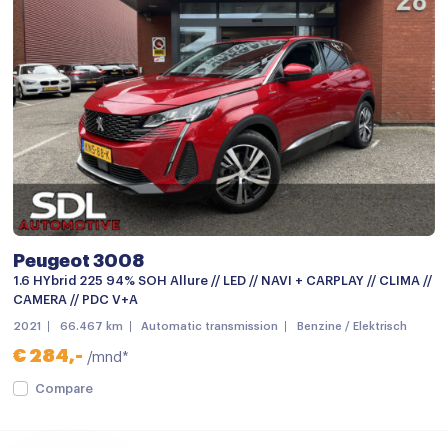
Multi-functioneel stuurwiel
Passagiersstoel in hoogte verstelbaar
Regensensor
Sportstuur
Stuurbekrachtiging snelheidsafhankelijk
Stuur verstelbaar
Achteruitrijcamera
Peugeot 3008
Airbag(s) hoofd achter
1.6 HYbrid 225 94% SOH Allure // LED // NAVI + CARPLAY // CLIMA //
Airbag(s) hoofd voor
CAMERA // PDC V+A
2021
66.467 km
Automatic transmission
Benzine / Elektrisch
Airbag(s) side voor
€ 284,-
/mnd*
Airbag bestuurder
Compare
Airbag passagier
Alarm klasse 1(startblokkering)