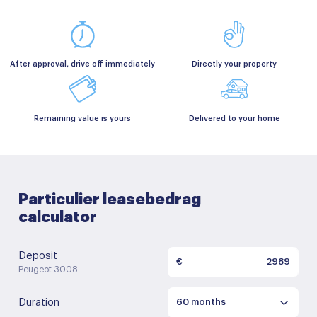
After approval, drive off immediately
Directly your property
Remaining value is yours
Delivered to your home
Particulier leasebedrag
calculator
Deposit
€
Peugeot 3008
Duration