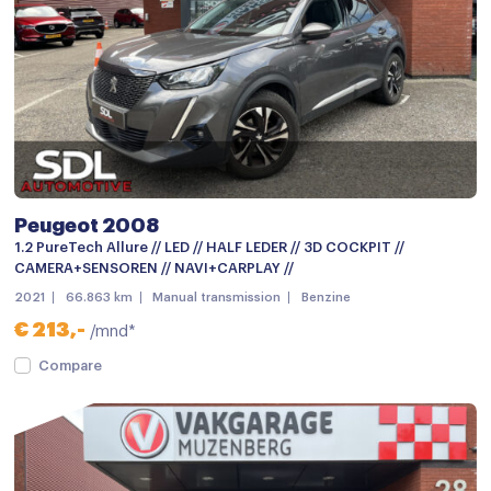
Airco met elektronische regeling
Armsteun
Armsteun achter
Armsteun voor
Bestuurdersstoel in hoogte verstelbaar
Peugeot 2008
Binnenspiegel automatisch dimmend
1.2 PureTech Allure // LED // HALF LEDER // 3D COCKPIT //
Carbonafwerking interieur
CAMERA+SENSOREN // NAVI+CARPLAY //
2021
66.863 km
Manual transmission
Benzine
Climate control
€ 213,-
/mnd*
Cruise control
Compare
Cruisecontrol
Elektrische ramen voor en achter
Lederen/stof bekleding