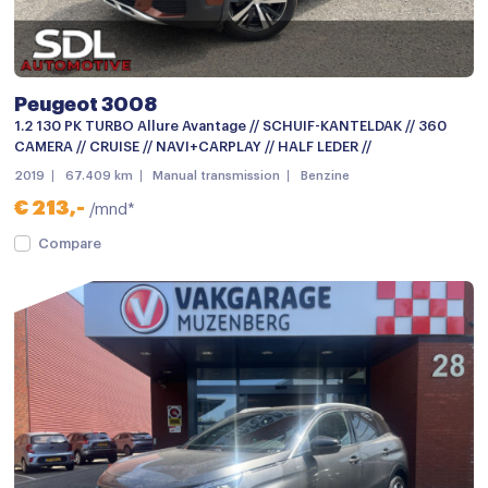
Buitenspiegels verwarmbaar
Centrale deurvergrendeling met afstandsbediening
Chroom delen exterieur
Peugeot 3008
Dimlichten automatisch
1.2 130 PK TURBO Allure Avantage // SCHUIF-KANTELDAK // 360
CAMERA // CRUISE // NAVI+CARPLAY // HALF LEDER //
Elektronische remkrachtverdeling
2019
67.409 km
Manual transmission
Benzine
Getint glas
€ 213,-
/mnd*
Grootlichtassistent
Compare
LED dagrijverlichting
Lichtmetalen velgen
mistlampen voor
Panoramadak
Parkeer assistent
Parkeersensor achter