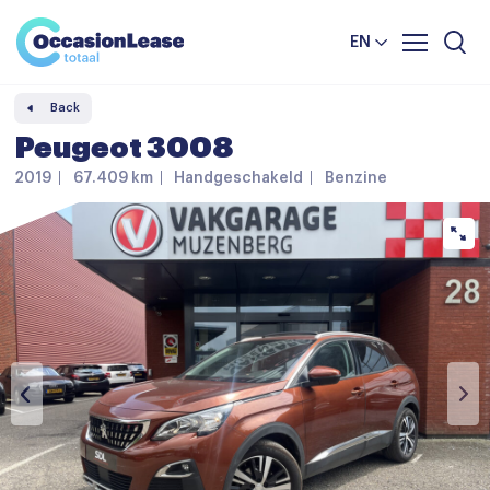
Business
News and tips
Comparator
EN
Frequently asked questions
Back
About us
Peugeot 3008
2019
67.409 km
Handgeschakeld
Benzine