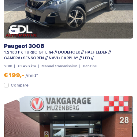
Parkeersensoren
Parkeersensor voor
Schuif-/kanteldak
VAT
Android auto
Peugeot 3008
Apple carplay
1.2 130 PK TURBO GT Line // DODEHOEK // HALF LEDER //
CAMERA+SENSOREN // NAVI+CARPLAY // LED //
Bluetooth telefoonvoorbereiding
2018
61.426 km
Manual transmission
Benzine
Head-up display
€ 199,-
/mnd*
Multimedia-voorbereiding
Compare
Multimedia systeem
Navigatiesysteem
Radio
Radio
Achterbank in delen neerklapbaar