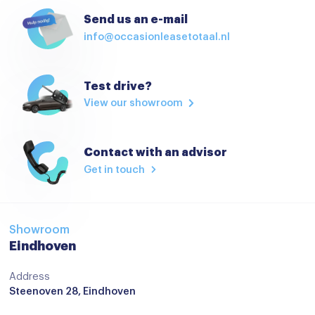
Anti Blokkeer Systeem
Send us an e-mail
info@occasionleasetotaal.nl
Anti doorSlip Regeling
Autonomous Emergency Braking
Test drive?
Bandenspanningscontrolesysteem
View our showroom
bots waarschuwing systeem
Brake Assist System
Contact with an advisor
Elektronisch Stabiliteits Programma
Get in touch
Hill hold functie
Isofix bevestiging voor kinderzitjes
Showroom
Rijstrooksensor
Eindhoven
Verkeersbord detectie
Address
Steenoven 28, Eindhoven
Vermoeidheids herkenning