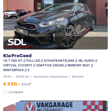
Radio
Spraakbediening
Stuurwiel multifunctioneel
Achterbank in delen neerklapbaar
Airco
Airco (automatisch)
Kia ProCeed
Airco met elektronische regeling
1.6 T-GDI GT // FULL LED // SCHUIFKANTELDAK // JBL AUDIO //
VIRTUAL COCKPIT // ADAPTIVE CRUISE // MEMORY SEAT //
Armsteun
WINTERPACK // V
2020
91.612 km
Automatic transmission
Benzine
Armsteun achter
€ 320,-
/mnd*
Armsteun voor
Compare
Bestuurdersstoel in hoogte verstelbaar
Binnenspiegel automatisch dimmend