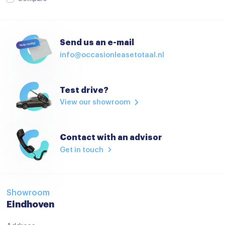
stuurverwarming
Stuurwiel verwarmd
Send us an e-mail
Voorstoelen verwarmd
info@occasionleasetotaal.nl
Start/stop systeem
Achteruitrijcamera
Test drive?
Airbag(s) hoofd achter
View our showroom
Airbag(s) hoofd voor
Airbag(s) side voor
Contact with an advisor
Get in touch
Airbag bestuurder
Airbag passagier
Alarm klasse 1(startblokkering)
Showroom
Eindhoven
Anti Blokkeer Systeem