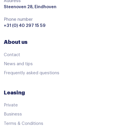
Anti doorSlip Regeling
Address
Steenoven 28, Eindhoven
Anti doorSlip Regeling
Phone number
Autonomous Emergency Braking
+31 (0) 40 297 15 59
Bandenspanningscontrolesysteem
About us
bots waarschuwing systeem
Derde remlicht
Contact
Elektronisch Stabiliteits Programma
News and tips
Frequently asked questions
Hill hold functie
Isofix bevestiging voor kinderzitjes
Leasing
Verkeersbord detectie
Vermoeidheids herkenning
Private
Business
Apple Carplay/Android Auto
Terms & Conditions
Bluetooth