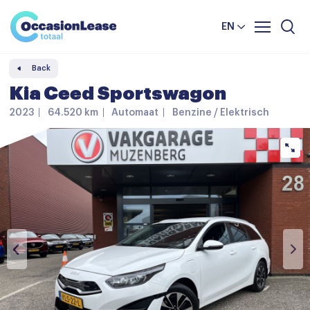
Business
News and tips
Comparator
EN
Frequently asked questions
Back
About us
Kia Ceed Sportswagon
2023
64.520 km
Automaat
Benzine / Elektrisch