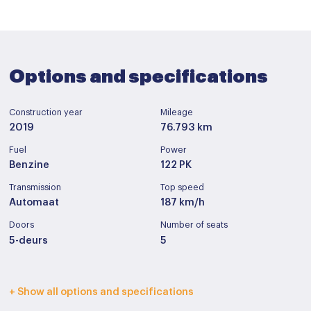
Options and specifications
Construction year
Mileage
2019
76.793 km
Fuel
Power
Benzine
122 PK
Transmission
Top speed
Automaat
187 km/h
Doors
Number of seats
5-deurs
5
Interior color
Upholstery
+ Show all options and specifications
Zwart
Leder