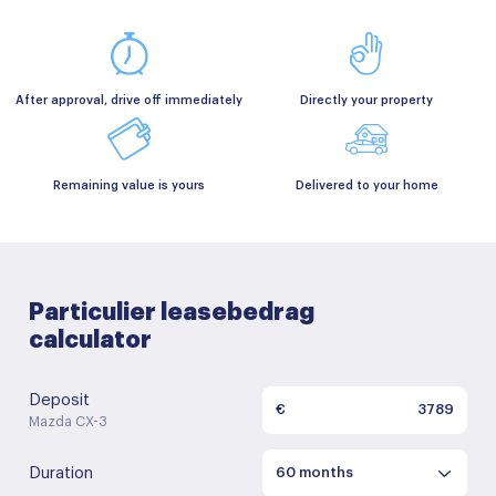
After approval, drive off immediately
Directly your property
Remaining value is yours
Delivered to your home
Particulier leasebedrag
calculator
Deposit
€
Mazda CX-3
Duration