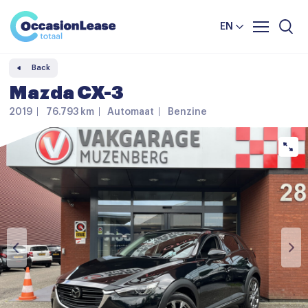
Business
News and tips
Comparator
EN
Frequently asked questions
Back
About us
Mazda CX-3
2019
76.793 km
Automaat
Benzine