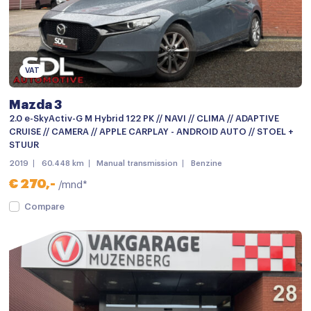
Metaalkleur
Mistlampen voor
Parkeersensor achter
VAT
Parkeersensor voor en achter
Mazda 3
Achteruitrijcamera
2.0 e-SkyActiv-G M Hybrid 122 PK // NAVI // CLIMA // ADAPTIVE
CRUISE // CAMERA // APPLE CARPLAY - ANDROID AUTO // STOEL +
Audio installatie premium
STUUR
Bluetooth telefoonvoorbereiding
2019
60.448 km
Manual transmission
Benzine
€ 270,-
/mnd*
Bose Soundsystem
Compare
Head-up display
Multimedia-voorbereiding
Multimedia systeem
Navigatie
Navigatiesysteem full map