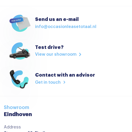
Lederen interieur
Lederen stuurwiel
Send us an e-mail
info@occasionleasetotaal.nl
Lederen versnellingspook
Passagiersstoel in hoogte verstelbaar
Test drive?
Regensensor
View our showroom
Stoelverwarming
Stuurbekrachtiging
Contact with an advisor
Stuur verstelbaar
Get in touch
Stuurwiel verwarmd
Voorstoelen verwarmd
Showroom
Start/stop systeem
Eindhoven
Achteruitrijcamera
Address