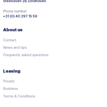
adaptive cruise control
Steenoven 28, Eindhoven
Airbag(s) hoofd achter
Phone number
+31 (0) 40 297 15 59
Airbag(s) hoofd voor
Airbag(s) side voor
About us
Airbag bestuurder
Contact
Airbag passagier
News and tips
Alarm klasse 1(startblokkering)
Frequently asked questions
Anti Blokkeer Systeem
Anti doorSlip Regeling
Leasing
Anti doorSlip Regeling
Private
Autonomous Emergency Braking
Business
Bandenspanningscontrolesysteem
Terms & Conditions
Brake Assist System