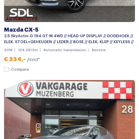
Chroom delen exterieur
Dakspoiler
Dimlichten automatisch
Mazda CX-5
Elektronische remkrachtverdeling
2.5 SkyActiv-G 194 GT-M 4WD // HEAD-UP DISPLAY // DODEHOEK //
ELEK. STOEL+GEHEUGEN // LEDER // BOSE // ELEK, KLEP // KEYLESS //
Getint glas
2018
104.291 km
Automatic transmission
Benzine
Grootlichtassistent
€ 334,-
/mnd*
Keyless entry
Compare
keyless entry
Koplampen adaptief
LED achterlichten
LED dagrijverlichting
LED koplampen
Lichtmetalen velgen 18"