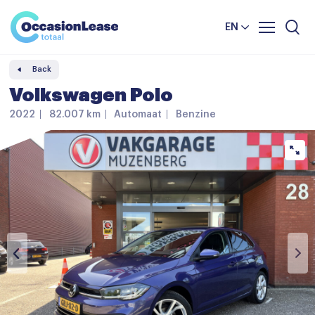
Business
News and tips
Comparator
EN
Frequently asked questions
Back
About us
Volkswagen Polo
2022
82.007 km
Automaat
Benzine