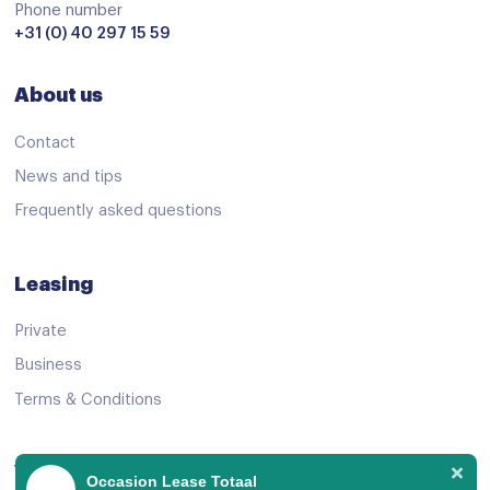
keyless start
Phone number
+31 (0) 40 297 15 59
Lederen stuurwiel
Lederen versnellingspook
About us
Multi-functioneel stuurwiel
Contact
Passagiersstoel in hoogte verstelbaar
News and tips
Regensensor
Frequently asked questions
Stoelverwarming
Stuurbekrachtiging
Leasing
Stuur verstelbaar
Private
Voorstoelen verwarmd
Business
Start/stop systeem
Terms & Conditions
Achteruitrijcamera
adaptive cruise control
View Offer
Occasion Lease Totaal