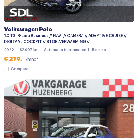
Bumpers in carrosseriekleur
Centrale deurvergrendeling
Centrale deurvergrendeling met afstandsbediening
Volkswagen Polo
Dimlichten automatisch
1.0 TSI R-Line Business // NAVI // CAMERA // ADAPTIVE CRUISE //
DIGITAAL COCKPIT // STOELVERWARMING //
File assistent
2022
82.007 km
Automatic transmission
Benzine
Getint glas
€ 270,-
/mnd*
Grootlichtassistent
Compare
keyless entry
LED achterlichten
LED dagrijverlichting
Lichtmetalen velgen
Lichtmetalen velgen
Lichtmetalen velgen 16"