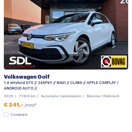
Radio
Stuurwiel multifunctioneel
12Volt aansluiting
Achterbank in delen neerklapbaar
Airco
Airco (automatisch)
Armsteun
Volkswagen Golf
Armsteun achter
1.4 eHybrid GTE // 245PK!! // NAVI // CLIMA // APPLE CARPLAY /
Armsteun voor
ANDROID AUTO //
2020
77.614 km
Automatic transmission
Benzine / Elektrisch
Bestuurdersstoel in hoogte verstelbaar
€ 341,-
/mnd*
Binnenspiegel automatisch dimmend
Compare
Boordcomputer
Climate control