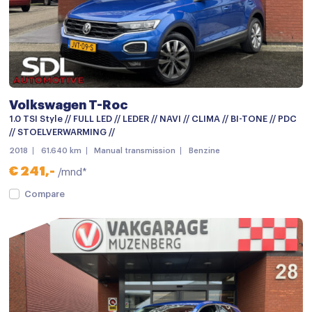
Metaalkleur
Mistlampen
Mistlampen voor
mistlampen voor adaptief
Volkswagen T-Roc
Parkeersensor achter
1.0 TSI Style // FULL LED // LEDER // NAVI // CLIMA // BI-TONE // PDC
// STOELVERWARMING //
Parkeersensoren
2018
61.640 km
Manual transmission
Benzine
Parkeersensor voor
€ 241,-
/mnd*
Parkeersensor voor en achter
Compare
Achteruitrijcamera
Android auto
Apple carplay
APPLE CARPLAY
Apple Carplay / Android auto voorbereiding