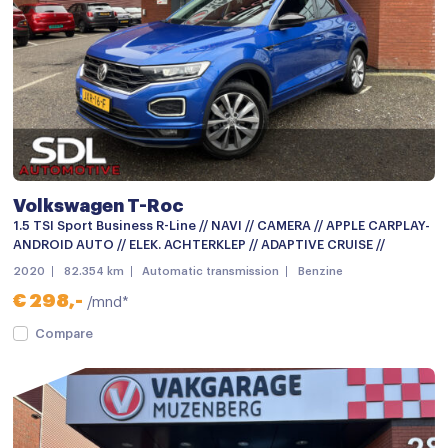
APPLE CARPLAY NAVIGATIE
Audio installatie
Bluetooth telefoonvoorbereiding
Bluetooth telefoonvoorbereiding
keyless entry/start
Volkswagen T-Roc
MP3 aansluiting
1.5 TSI Sport Business R-Line // NAVI // CAMERA // APPLE CARPLAY-
Multimedia-voorbereiding
ANDROID AUTO // ELEK. ACHTERKLEP // ADAPTIVE CRUISE //
2020
82.354 km
Automatic transmission
Benzine
Multimedia systeem
€ 298,-
/mnd*
Navigatie
Compare
Navigatiesysteem
Navigatiesysteem full map
Navigatie voorbereiding