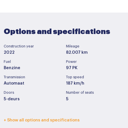
Options and specifications
Construction year
Mileage
2022
82.007 km
Fuel
Power
Benzine
97 PK
Transmission
Top speed
Automaat
187 km/h
Doors
Number of seats
5-deurs
5
Interior color
Upholstery
+ Show all options and specifications
Donker grijs
Stof