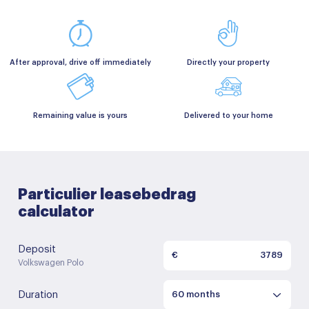
After approval, drive off immediately
Directly your property
Remaining value is yours
Delivered to your home
Particulier leasebedrag
calculator
Deposit
€
Volkswagen Polo
Duration