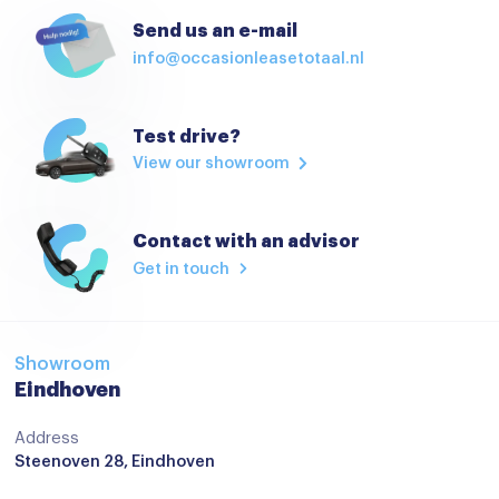
Comfortstoel(en)
Send us an e-mail
info@occasionleasetotaal.nl
Cruise control
Cruisecontrol
Test drive?
Cruise control adaptief
View our showroom
Elektrisch bedienbare spiegels
Elektrische handrem
Contact with an advisor
Elektrische Ramen
Get in touch
Elektrische ramen voor en achter
Hoofdsteunen achter
Showroom
Interieur accenten
Eindhoven
Isofix
Address
Steenoven 28, Eindhoven
Keyless start