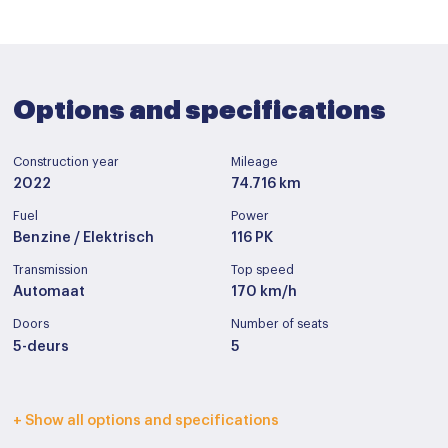
Options and specifications
Construction year
Mileage
2022
74.716 km
Fuel
Power
Benzine / Elektrisch
116 PK
Transmission
Top speed
Automaat
170 km/h
Doors
Number of seats
5-deurs
5
Interior color
Upholstery
+ Show all options and specifications
Zwart
Stof