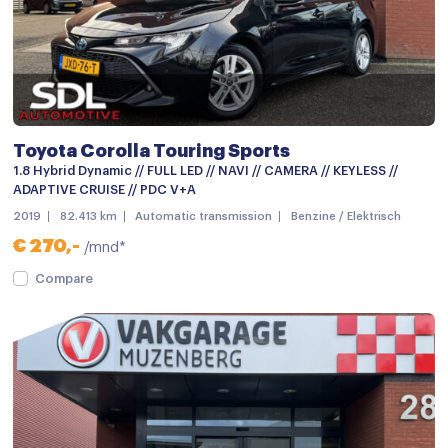
Apple carplay
Bluetooth telefoonvoorbereiding
Multimedia-voorbereiding
Multimedia systeem
Toyota Corolla Touring Sports
Navigatie
1.8 Hybrid Dynamic // FULL LED // NAVI // CAMERA // KEYLESS //
ADAPTIVE CRUISE // PDC V+A
Navigatiesysteem full map
2019
82.413 km
Automatic transmission
Benzine / Elektrisch
Navigatie voorbereiding
€ 270,-
/mnd*
Radio
Compare
Achterbank in delen neerklapbaar
Airco met elektronische regeling
Armsteun
Armsteun voor
Bestuurdersstoel in hoogte verstelbaar