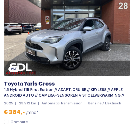
Regensensor
Stuurbekrachtiging
Stuur verstelbaar
Achteruitrijcamera
Airbag(s) hoofd achter
Airbag(s) hoofd voor
Airbag(s) knie
VAT
Airbag(s) side voor
Toyota Yaris Cross
Airbag bestuurder
1.5 Hybrid 115 First Edition // ADAPT. CRUISE // KEYLESS // APPLE-
ANDROID AUTO // CAMERA+SENSOREN // STOELVERWARMING //
Airbag passagier
2025
23.912 km
Automatic transmission
Benzine / Elektrisch
Alarm klasse 1(startblokkering)
€ 384,-
/mnd*
Anti Blokkeer Systeem
Compare
Anti doorSlip Regeling