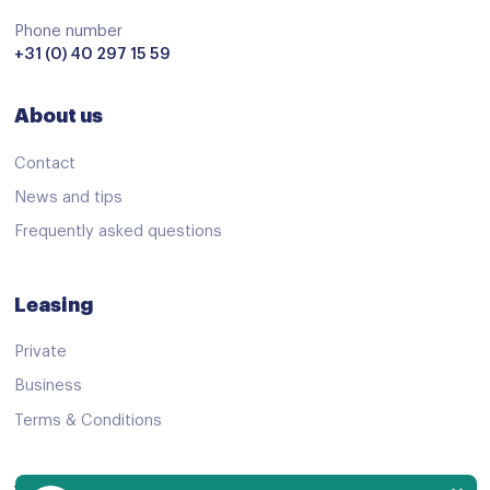
Bluetooth
Phone number
centrale airbag voor
+31 (0) 40 297 15 59
Connected services
About us
Dab
extra getint glas achter
Contact
interieurklimaat vooraf instelbaar
News and tips
Frequently asked questions
LED mistlampen
multimedia scherm middel
Leasing
Parkeerassistent
Private
Rijstrooksensor met correctie
Business
stuur leder
Terms & Conditions
stuur multifunctioneel
Volledig digitaal instrumentenpaneel