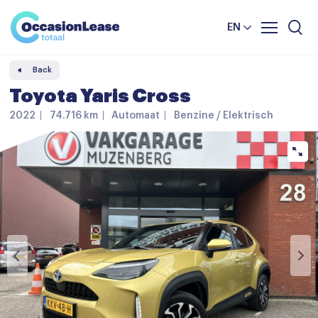
Business
News and tips
Comparator
EN
Frequently asked questions
Back
About us
Toyota Yaris Cross
2022
74.716 km
Automaat
Benzine / Elektrisch