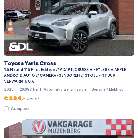
Binnenspiegel automatisch dimmend
Climate control
Cruisecontrol
Cruise control adaptief
VAT
Elektrisch bedienbare spiegels
Toyota Yaris Cross
Elektrische ramen achter
1.5 Hybrid 115 First Edition // ADAPT. CRUISE // KEYLESS // APPLE-
Elektrische ramen voor
ANDROID AUTO // CAMERA+SENSOREN // STOEL + STUUR
VERWARMING //
Keyless start
2025
28.697 km
Automatic transmission
Benzine / Elektrisch
keyless start
€ 384,-
/mnd*
Lederen versnellingspook
Compare
Multi-functioneel stuurwiel
Passagiersstoel in hoogte verstelbaar