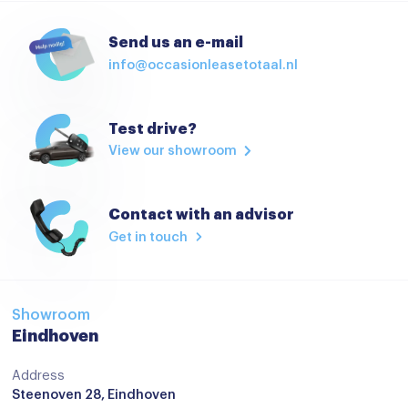
Autonomous Emergency Braking
Send us an e-mail
Bandenspanningscontrolesysteem
info@occasionleasetotaal.nl
bots waarschuwing systeem
Brake Assist System
Test drive?
View our showroom
Elektronisch Stabiliteits Programma
Hill hold functie
Contact with an advisor
Isofix bevestiging voor kinderzitjes
Get in touch
Lichtsensor
Verkeersbord detectie
Aanhanger assistent
Showroom
Eindhoven
airco automatisch
Address
Apple Carplay/Android Auto
Steenoven 28, Eindhoven