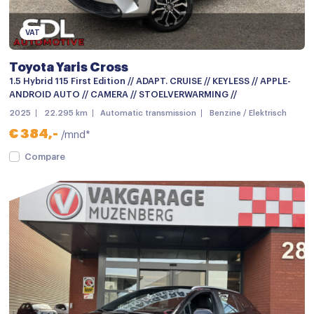
Dimlichten automatisch
Getint glas
VAT
Grootlichtassistent
Toyota Yaris Cross
Keyless entry
1.5 Hybrid 115 First Edition // ADAPT. CRUISE // KEYLESS // APPLE-
ANDROID AUTO // CAMERA // STOELVERWARMING //
keyless entry
2025
22.295 km
Automatic transmission
Benzine / Elektrisch
LED achterlichten
€ 384,-
/mnd*
LED dagrijverlichting
Compare
LED koplampen
Lichtmetalen velgen
Lichtmetalen velgen 17"
Mistlampen
Achteruitrijcamera
Android auto