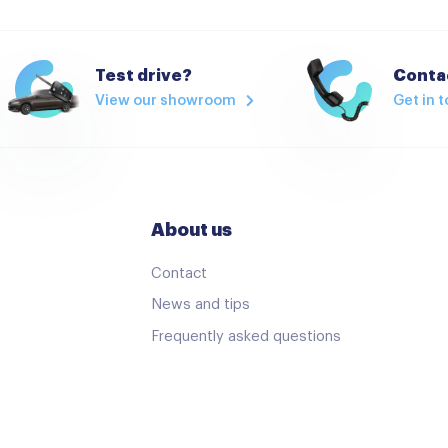
Radio
Radio cd speler
Test drive?
Contac
View our showroom
Get in 
Airco
Armsteun
Armsteun voor
Binnenspiegel automatisc
About us
Comfortstoel(en)
Contact
Elektrische ramen voor en 
News and tips
Multi-functioneel stuurwiel
Frequently asked questions
Regensensor
Stuurbekrachtiging snelheid
Voorstoelen verwarmd