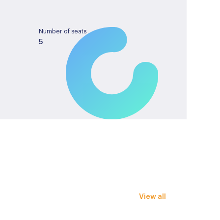
Number of seats
5
Tank capacity
50
License plate
JVT09S
nklapbaar
View all
ting