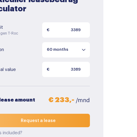
culator
it
€
agen T-Roc
on
al value
€
€ 233,-
 lease amount
/mnd
Request a lease
s included?