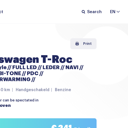
ct
Search
EN
Print
swagen T-Roc
yle // FULL LED // LEDER // NAVI //
BI-TONE // PDC //
RWARMING //
40 km
Handgeschakeld
Benzine
ar can be spectated in
hoven
€ 241,-