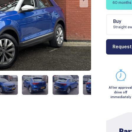
60 months
Buy
Straight a
Request
After approval
drive off
immediately
Par