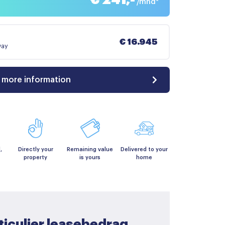
/mnd*
€ 16.945
way
 more information
,
Directly your
Remaining value
Delivered to your
property
is yours
home
ticulier leasebedrag