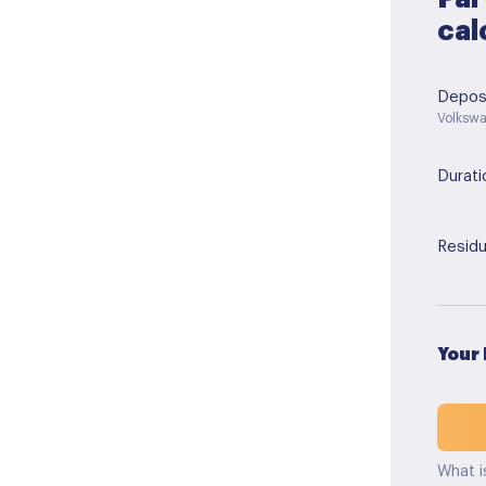
cal
Depos
Volksw
Durati
Residu
Your
What i