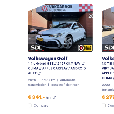
Buitenspiegels met verlichting
Chroom delen exterieur
Dakrailing
Dimlichten automatisch
Getint glas
LED dagrijverlichting
Volkswagen Golf
Volk
Lichtmetalen velgen
1.4 eHybrid GTE // 245PK!! // NAVI //
1.0 TSI
mistlampen voor adaptief
CLIMA // APPLE CARPLAY / ANDROID
VIRTUA
AUTO //
APPLE C
Parkeersensoren
CLIMA /
2020
77.614 km
Automatic
transmission
Benzine / Elektrisch
2022
Parkeersensor voor en achter
transmi
Bluetooth telefoonvoorbereiding
€ 341,-
€ 277
/mnd*
Multimedia systeem
Compare
Com
Navigatiesysteem full map