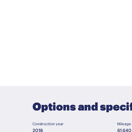
Options and speci
Construction year
Mileage
2018
61.640