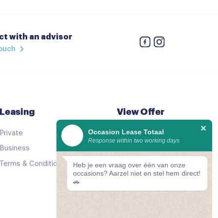
t with an advisor
touch
h dimmend
Leasing
View Offer
Occasion Lease Totaal
Private
See all cars
achter
Response within two working days
Business
Good as new
Terms & Conditions
Comparator
Heb je een vraag over één van onze
occasions? Aarzel niet en stel hem direct!
🚗
safhankelijk