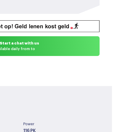
Start a chat with us
ilable daily from to
Power
116 PK