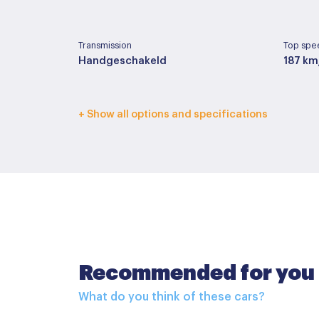
Transmission
Top spe
Handgeschakeld
187 km
Interior color
Upholst
+ Show all options and specifications
Donker grijs
Leder
Basic color
Paint ty
Blauw
Metall
Accessoires
Recommended for you
Buitenspiegels elektrisch inklapbaar
What do you think of these cars?
Buitenspiegels elektrisch verstel- en verwa