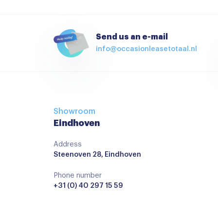
Radio
Radio cd speler
Send us an e-mail
info@occasionleasetotaal.nl
Achterbank in delen neerklapbaar
Airco met elektronische regeling
Armsteun achter
Bestuurdersstoel in hoogte verstelbaar
Showroom
Boordcomputer
Eindhoven
Elektrisch bedienbare spiegels
Address
Steenoven 28, Eindhoven
Lederen versnellingspook
Passagiersstoel in hoogte verstelbaar
Phone number
+31 (0) 40 297 15 59
Stoelverwarming
Stuur verstelbaar