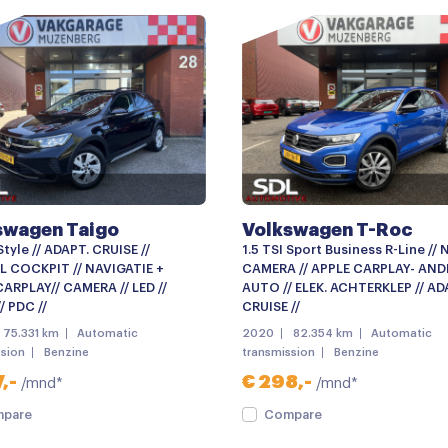
Centrale deurvergrendelin
Chroom delen exterieur
Dakrails
Elektronisch Sper Different
LED achterlichten
led Koplampen
swagen Taigo
Volkswagen T-Roc
Mistlampen
 Style // ADAPT. CRUISE //
1.5 TSI Sport Business R-Line // N
Parkeersensor achter
L COCKPIT // NAVIGATIE +
CAMERA // APPLE CARPLAY- AN
ARPLAY// CAMERA // LED //
AUTO // ELEK. ACHTERKLEP // A
Parkeersensor voor
/ PDC //
CRUISE //
75.331 km
Automatic
2020
82.354 km
Automatic
Warmtewerende voorruit
ssion
Benzine
transmission
Benzine
Multimedia-voorbereiding
,-
€ 298,-
/mnd*
/mnd*
Navigatie
pare
Compare
Navigatiesysteem full map