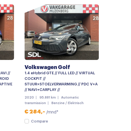
g met afstandsbediening
ieel
Volkswagen Golf
AVI //
1.4 eHybrid GTE // FULL LED // VIRTUAL
DROID
COCKPIT //
DAPTIVE
STUUR+STOELVERWARMING // PDC V+A
// NAVI+CARPLAY //
2020
95.881 km
Automatic
transmission
Benzine / Elektrisch
€ 284,-
/mnd*
Compare