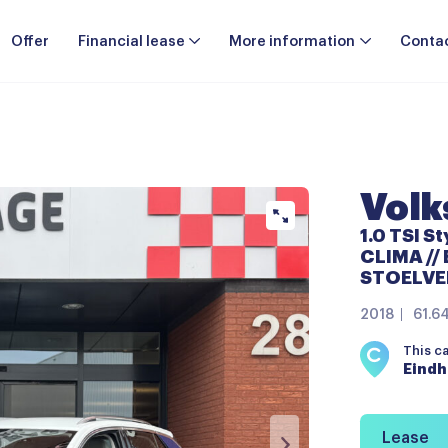
Offer
Financial lease
More information
Conta
Volk
1.0 TSI St
CLIMA // 
STOELVE
2018
61.6
This c
Eind
Lease