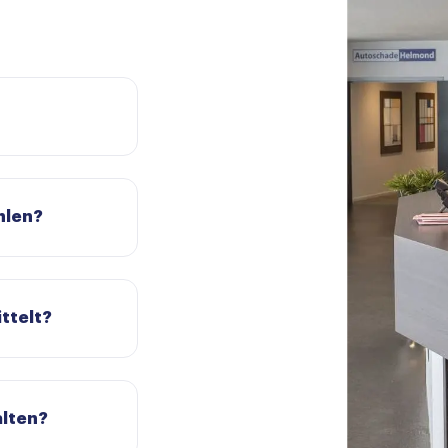
hlen?
ttelt?
alten?