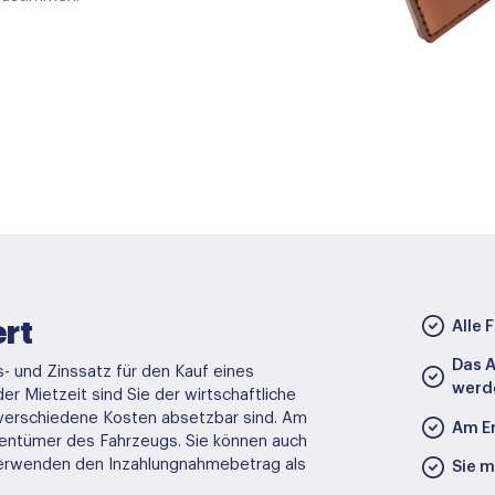
ert
Alle 
Das A
- und Zinssatz für den Kauf eines
werd
r Mietzeit sind Sie der wirtschaftliche
verschiedene Kosten absetzbar sind. Am
Am En
gentümer des Fahrzeugs. Sie können auch
e verwenden den Inzahlungnahmebetrag als
Sie m