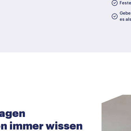
Feste
Geben
es al
ragen
hon immer wissen