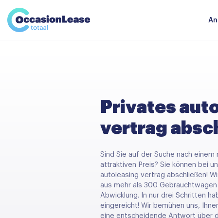
Unternehmer
Nachrichten und tipps
Komparator
An
Häufig gestellte Fragen
Über uns
Privates aut
vertrag absc
Sind Sie auf der Suche nach einem
attraktiven Preis? Sie können bei u
autoleasing
vertrag abschließen! W
aus mehr als 300 Gebrauchtwagen 
Abwicklung. In nur drei Schritten h
eingereicht! Wir bemühen uns, Ihne
eine entscheidende Antwort über 