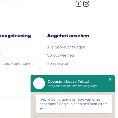
rungsleasing
Angebot ansehen
Alle gebrauchtwagen
h
So gut wie neu
n und Konditionen
Komparator
Occasion Lease Totaal
Response within two working days
Heb je een vraag over één van onze
occasions? Aarzel niet en stel hem direct!
Cookie-Einstellungen
🚗