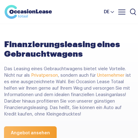
Unternehmer
Nachrichten und tipps
Komparator
DE
Häufig gestellte Fragen
Über uns
Finanzierungsleasing eines
Gebrauchtwagens
Das Leasing eines Gebrauchtwagens bietet viele Vorteile.
Nicht nur als
Privatperson
, sondern auch für
Unternehmer
ist
es eine ausgezeichnete Wahl. Bei Occasion Lease Totaal
helfen wir Ihnen gerne auf Ihrem Weg und versorgen Sie mit
Informationen und dem idealen finanziellen Leasinganlass!
Darüber hinaus profitieren Sie von unserer günstigen
Finanzierungsleasing. Das heißt, Sie können ein Auto auf
Kredit kaufen, ohne Kleingedrucktes!
Angebot ansehen